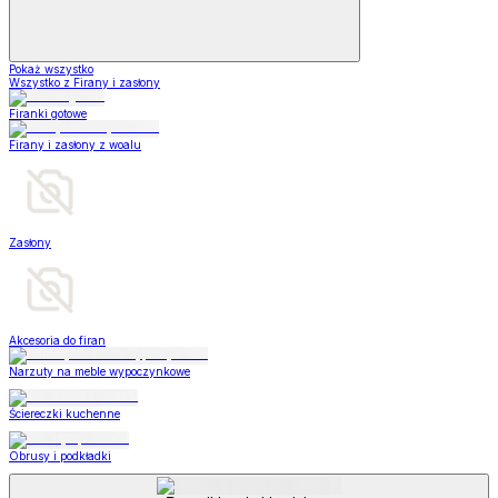
Pokaż wszystko
Wszystko z Firany i zasłony
Firanki gotowe
Firany i zasłony z woalu
Zasłony
Akcesoria do firan
Narzuty na meble wypoczynkowe
Ściereczki kuchenne
Obrusy i podkładki