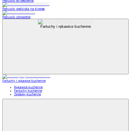
Poduszki do siedzenia
Poduszki siedziska na krzesła
Poduszki zdrowotne
Fartuchy i rękawice kuchenne
Fartuchy i rękawice kuchenne
Rękawice kuchenne
Fartuchy kuchenne
Zestawy kuchenne