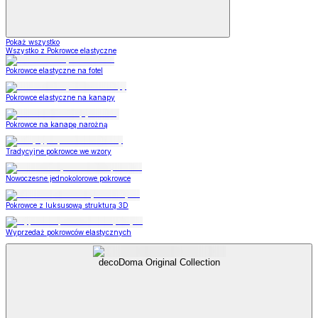
Pokaż wszystko
Wszystko z Pokrowce elastyczne
Pokrowce elastyczne na fotel
Pokrowce elastyczne na kanapy
Pokrowce na kanapę narożną
Tradycyjne pokrowce we wzory
Nowoczesne jednokolorowe pokrowce
Pokrowce z luksusową strukturą 3D
Wyprzedaż pokrowców elastycznych
decoDoma Original Collection