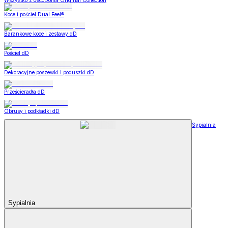
Wszystko z decoDoma Original Collection
Koce i pościel Dual Feel®
Barankowe koce i zestawy dD
Pościel dD
Dekoracyjne poszewki i poduszki dD
Prześcieradła dD
Obrusy i podkładki dD
Sypialnia
Sypialnia