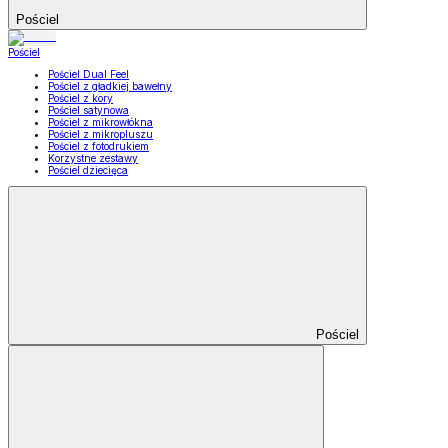
Pościel
Pościel
Pościel Dual Feel
Pościel z gładkiej bawełny
Pościel z kory
Pościel satynowa
Pościel z mikrowłókna
Pościel z mikropluszu
Pościel z fotodrukiem
Korzystne zestawy
Pościel dziecięca
Pościel