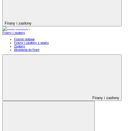
Firany i zasłony
Firany i zasłony
Firanki gotowe
Firany i zasłony z woalu
Zasłony
Akcesoria do firan
Firany i zasłony