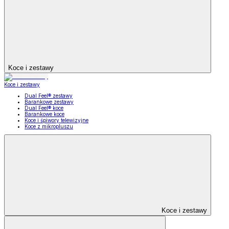
Koce i zestawy
Koce i zestawy
Dual Feel® zestawy
Barankowe zestawy
Dual Feel® koce
Barankowe koce
Koce i śpiwory telewizyjne
Koce z mikropluszu
Koce i zestawy