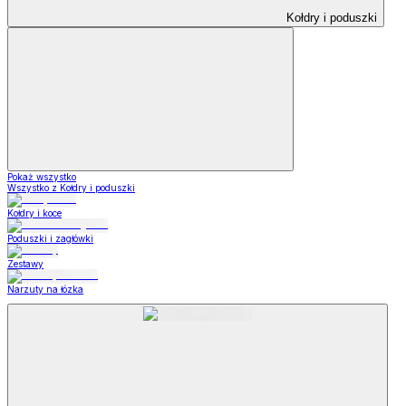
Kołdry i poduszki
Pokaż wszystko
Wszystko z Kołdry i poduszki
Kołdry i koce
Poduszki i zagłówki
Zestawy
Narzuty na łózka