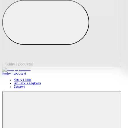
Podkładki na materace
Materace nawierzchniowe
Kołdry i poduszki
Kołdry i poduszki
Kołdry i koce
Poduszki i zagłówki
Zestawy