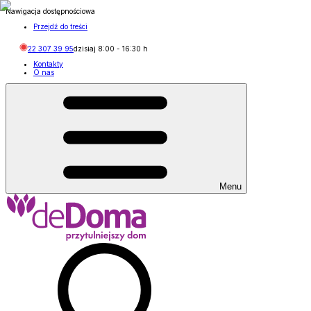
Nawigacja dostępnościowa
Przejdź do treści
22 307 39 95
dzisiaj
8:00
-
16:30
h
Kontakty
O nas
Menu