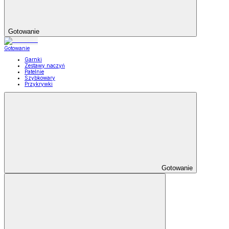
Gotowanie
Gotowanie
Garnki
Zestawy naczyń
Patelnie
Szybkowary
Przykrywki
Gotowanie