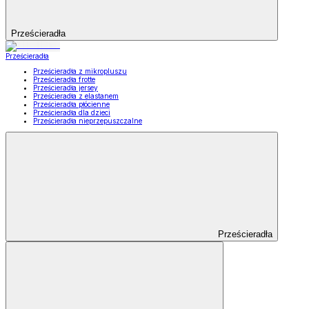
Prześcieradła
Prześcieradła
Prześcieradła z mikropluszu
Prześcieradła frotte
Prześcieradła jersey
Prześcieradła z elastanem
Prześcieradła płócienne
Prześcieradła dla dzieci
Prześcieradła nieprzepuszczalne
Prześcieradła