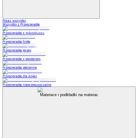
Pokaż wszystko
Wszystko z Prześcieradła
Prześcieradła z mikropluszu
Prześcieradła frotte
Prześcieradła jersey
Prześcieradła z elastanem
Prześcieradła płócienne
Prześcieradła dla dzieci
Prześcieradła nieprzepuszczalne
Materace i podkładki na materac