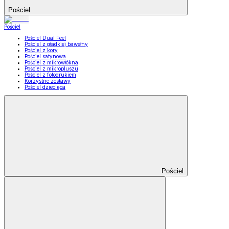
Pościel
Pościel
Pościel Dual Feel
Pościel z gładkiej bawełny
Pościel z kory
Pościel satynowa
Pościel z mikrowłókna
Pościel z mikropluszu
Pościel z fotodrukiem
Korzystne zestawy
Pościel dziecięca
Pościel