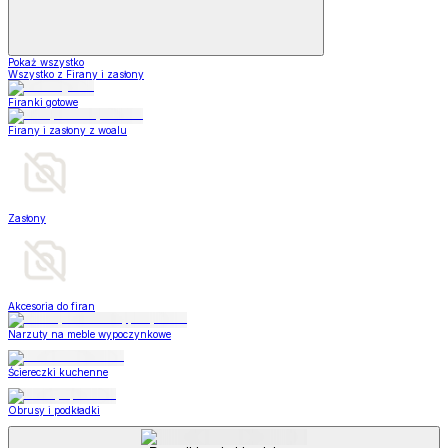
Pokaż wszystko
Wszystko z Firany i zasłony
Firanki gotowe
Firany i zasłony z woalu
Zasłony
Akcesoria do firan
Narzuty na meble wypoczynkowe
Ściereczki kuchenne
Obrusy i podkładki