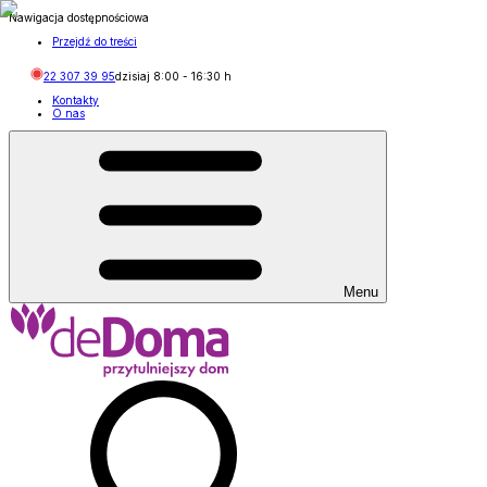
Nawigacja dostępnościowa
Przejdź do treści
22 307 39 95
dzisiaj
8:00
-
16:30
h
Kontakty
O nas
Menu