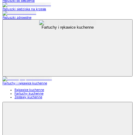
Poduszki do siedzenia
Poduszki siedziska na krzesła
Poduszki zdrowotne
Fartuchy i rękawice kuchenne
Fartuchy i rękawice kuchenne
Rękawice kuchenne
Fartuchy kuchenne
Zestawy kuchenne