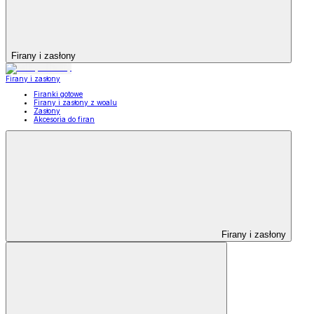
Firany i zasłony
Firany i zasłony
Firanki gotowe
Firany i zasłony z woalu
Zasłony
Akcesoria do firan
Firany i zasłony