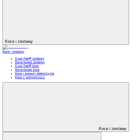
Koce i zestawy
Koce i zestawy
Dual Feel® zestawy
Barankowe zestawy
Dual Feel® koce
Barankowe koce
Koce i śpiwory telewizyjne
Koce z mikropluszu
Koce i zestawy