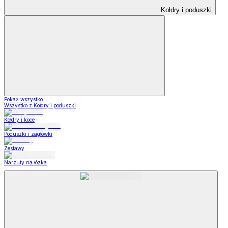
Kołdry i poduszki
Pokaż wszystko
Wszystko z Kołdry i poduszki
Kołdry i koce
Poduszki i zagłówki
Zestawy
Narzuty na łózka