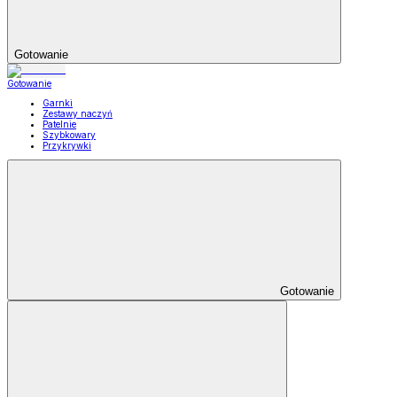
Gotowanie
Gotowanie
Garnki
Zestawy naczyń
Patelnie
Szybkowary
Przykrywki
Gotowanie