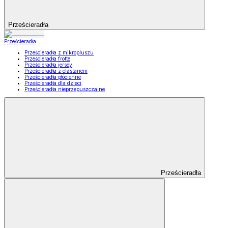
Prześcieradła
Prześcieradła
Prześcieradła z mikropluszu
Prześcieradła frotte
Prześcieradła jersey
Prześcieradła z elastanem
Prześcieradła płócienne
Prześcieradła dla dzieci
Prześcieradła nieprzepuszczalne
Prześcieradła