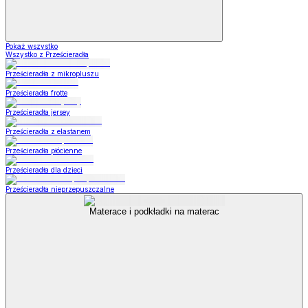
Pokaż wszystko
Wszystko z Prześcieradła
Prześcieradła z mikropluszu
Prześcieradła frotte
Prześcieradła jersey
Prześcieradła z elastanem
Prześcieradła płócienne
Prześcieradła dla dzieci
Prześcieradła nieprzepuszczalne
Materace i podkładki na materac