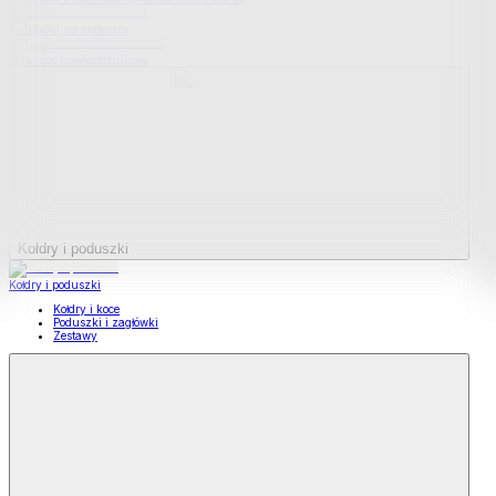
Podkładki na materace
Materace nawierzchniowe
Kołdry i poduszki
Kołdry i poduszki
Kołdry i koce
Poduszki i zagłówki
Zestawy