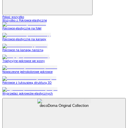
Pokaż wszystko
Wszystko z Pokrowce elastyczne
Pokrowce elastyczne na fotel
Pokrowce elastyczne na kanapy
Pokrowce na kanapę narożną
Tradycyjne pokrowce we wzory
Nowoczesne jednokolorowe pokrowce
Pokrowce z luksusową strukturą 3D
Wyprzedaż pokrowców elastycznych
decoDoma Original Collection