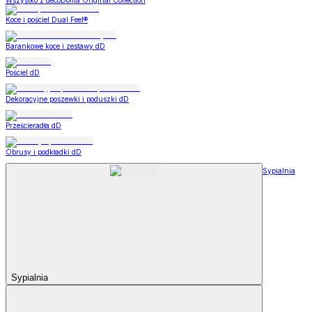
Wszystko z decoDoma Original Collection
Koce i pościel Dual Feel®
Barankowe koce i zestawy dD
Pościel dD
Dekoracyjne poszewki i poduszki dD
Prześcieradła dD
Obrusy i podkładki dD
Sypialnia
Sypialnia