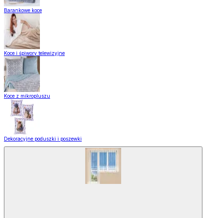
Barankowe koce
Koce i śpiwory telewizyjne
Koce z mikropluszu
Dekoracyjne poduszki i poszewki