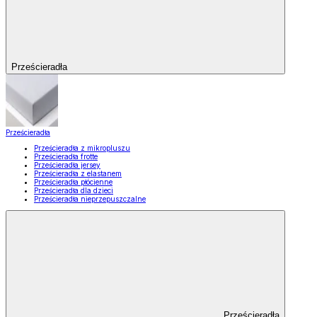
Prześcieradła
Prześcieradła
Prześcieradła z mikropluszu
Prześcieradła frotte
Prześcieradła jersey
Prześcieradła z elastanem
Prześcieradła płócienne
Prześcieradła dla dzieci
Prześcieradła nieprzepuszczalne
Prześcieradła