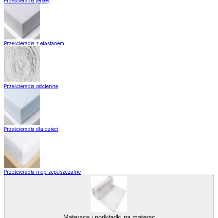
Prześcieradła jersey
Prześcieradła z elastanem
Prześcieradła płócienne
Prześcieradła dla dzieci
Prześcieradła nieprzepuszczalne
Materace i podkładki na materac