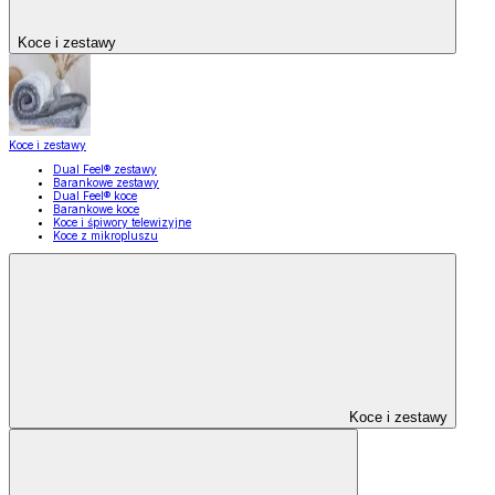
Koce i zestawy
Koce i zestawy
Dual Feel® zestawy
Barankowe zestawy
Dual Feel® koce
Barankowe koce
Koce i śpiwory telewizyjne
Koce z mikropluszu
Koce i zestawy