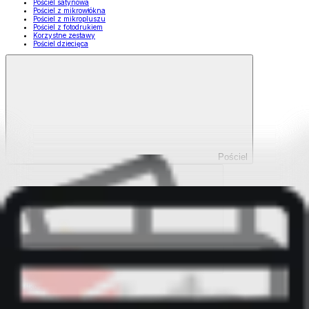
Pościel satynowa
Pościel z mikrowłókna
Pościel z mikropluszu
Pościel z fotodrukiem
Korzystne zestawy
Pościel dziecięca
Pościel
Pokaż wszystko
Wszystko z Pościel