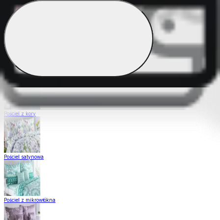
Pościel Dual Feel
Pościel z gładkiej bawełny
Pościel z kory
Pościel satynowa
Pościel z mikrowłókna