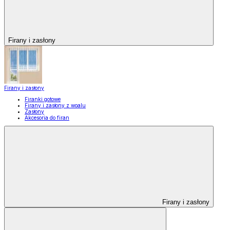
Firany i zasłony
Firany i zasłony
Firanki gotowe
Firany i zasłony z woalu
Zasłony
Akcesoria do firan
Firany i zasłony