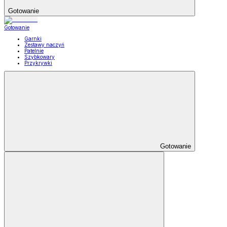
Gotowanie
Gotowanie
Garnki
Zestawy naczyń
Patelnie
Szybkowary
Przykrywki
Gotowanie