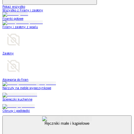
Pokaż wszystko
Wszystko z Firany i zasłony
Firanki gotowe
Firany i zasłony z woalu
Zasłony
Akcesoria do firan
Narzuty na meble wypoczynkowe
Ściereczki kuchenne
Obrusy i podkładki
Ręczniki małe i kąpielowe