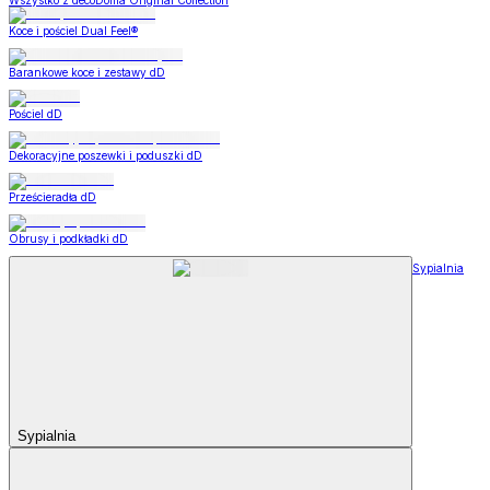
Wszystko z decoDoma Original Collection
Koce i pościel Dual Feel®
Barankowe koce i zestawy dD
Pościel dD
Dekoracyjne poszewki i poduszki dD
Prześcieradła dD
Obrusy i podkładki dD
Sypialnia
Sypialnia