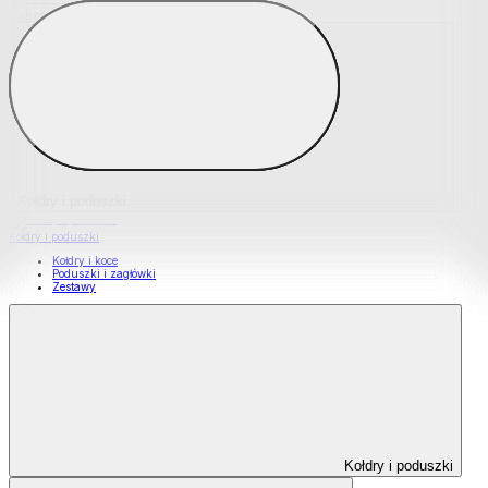
Materace nawierzchniowe
Kołdry i poduszki
Kołdry i poduszki
Kołdry i koce
Poduszki i zagłówki
Zestawy
Kołdry i poduszki