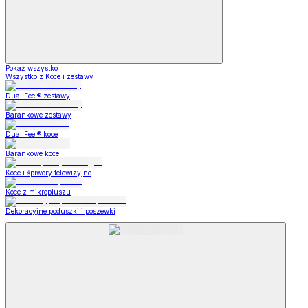
Pokaż wszystko
Wszystko z Koce i zestawy
Dual Feel® zestawy
Barankowe zestawy
Dual Feel® koce
Barankowe koce
Koce i śpiwory telewizyjne
Koce z mikropluszu
Dekoracyjne poduszki i poszewki