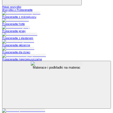
Pokaż wszystko
Wszystko z Prześcieradła
Prześcieradła z mikropluszu
Prześcieradła frotte
Prześcieradła jersey
Prześcieradła z elastanem
Prześcieradła płócienne
Prześcieradła dla dzieci
Prześcieradła nieprzepuszczalne
Materace i podkładki na materac