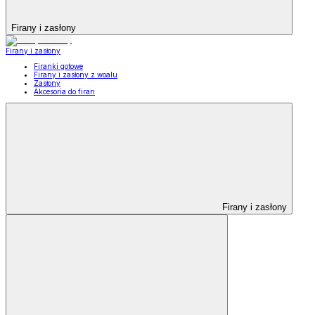
Firany i zasłony
Firany i zasłony
Firanki gotowe
Firany i zasłony z woalu
Zasłony
Akcesoria do firan
Firany i zasłony