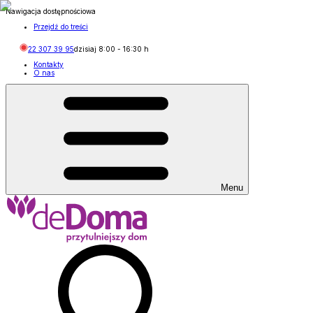
Nawigacja dostępnościowa
Przejdź do treści
22 307 39 95
dzisiaj
8:00
-
16:30
h
Kontakty
O nas
Menu