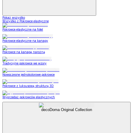
Pokaż wszystko
Wszystko z Pokrowce elastyczne
Pokrowce elastyczne na fotel
Pokrowce elastyczne na kanapy
Pokrowce na kanapę narożną
Tradycyjne pokrowce we wzory
Nowoczesne jednokolorowe pokrowce
Pokrowce z luksusową strukturą 3D
Wyprzedaż pokrowców elastycznych
decoDoma Original Collection