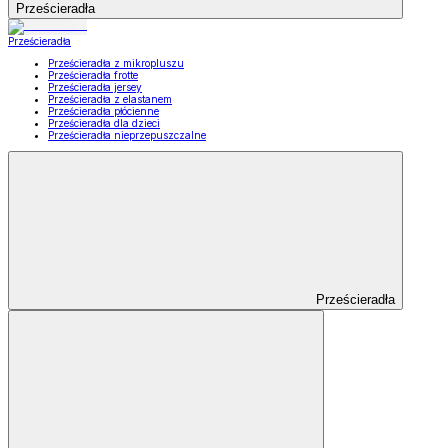
Prześcieradła
Prześcieradła
Prześcieradła z mikropluszu
Prześcieradła frotte
Prześcieradła jersey
Prześcieradła z elastanem
Prześcieradła płócienne
Prześcieradła dla dzieci
Prześcieradła nieprzepuszczalne
Prześcieradła