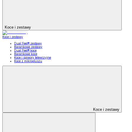
Koce i zestawy
Koce i zestawy
Dual Feel® zestawy
Barankowe zestawy
Dual Feel® koce
Barankowe koce
Koce i śpiwory telewizyjne
Koce z mikropluszu
Koce i zestawy