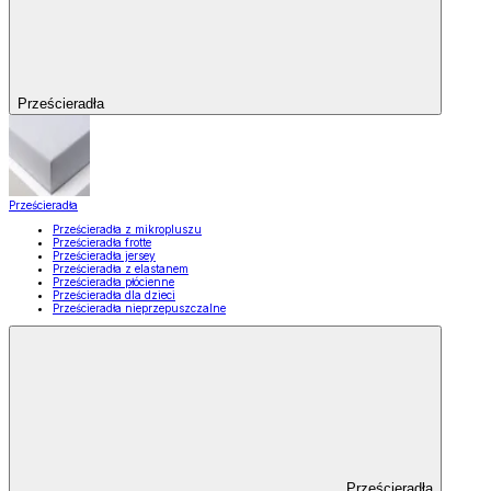
Prześcieradła
Prześcieradła
Prześcieradła z mikropluszu
Prześcieradła frotte
Prześcieradła jersey
Prześcieradła z elastanem
Prześcieradła płócienne
Prześcieradła dla dzieci
Prześcieradła nieprzepuszczalne
Prześcieradła