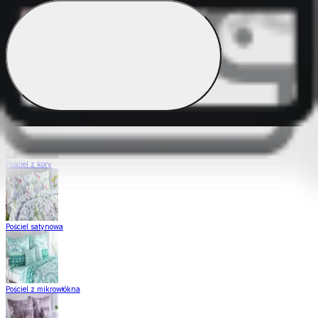
Pościel Dual Feel
Pościel z gładkiej bawełny
Pościel z kory
Pościel satynowa
Pościel z mikrowłókna