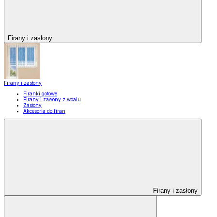
Firany i zasłony
Firany i zasłony
Firanki gotowe
Firany i zasłony z woalu
Zasłony
Akcesoria do firan
Firany i zasłony