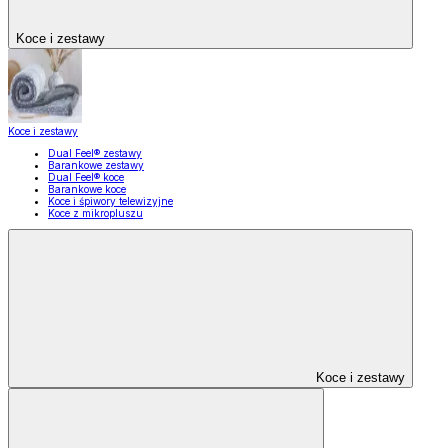
Koce i zestawy
Koce i zestawy
Dual Feel® zestawy
Barankowe zestawy
Dual Feel® koce
Barankowe koce
Koce i śpiwory telewizyjne
Koce z mikropluszu
Koce i zestawy