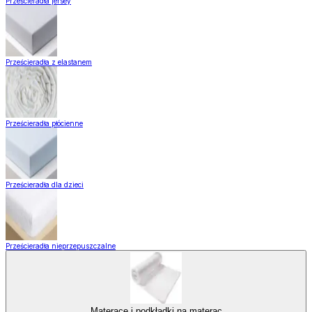
Prześcieradła jersey
Prześcieradła z elastanem
Prześcieradła płócienne
Prześcieradła dla dzieci
Prześcieradła nieprzepuszczalne
Materace i podkładki na materac