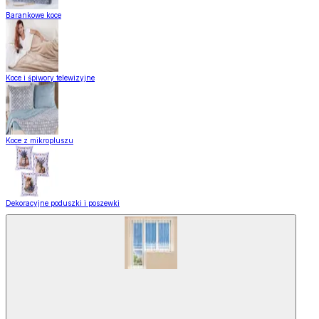
Barankowe koce
Koce i śpiwory telewizyjne
Koce z mikropluszu
Dekoracyjne poduszki i poszewki