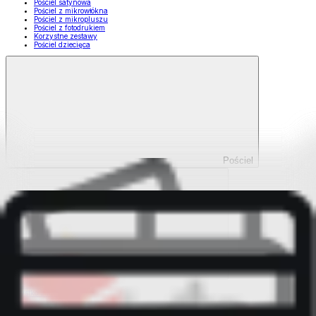
Pościel satynowa
Pościel z mikrowłókna
Pościel z mikropluszu
Pościel z fotodrukiem
Korzystne zestawy
Pościel dziecięca
Pościel
Pokaż wszystko
Wszystko z Pościel