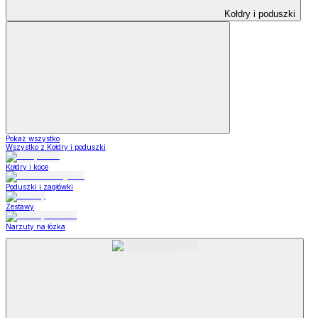
Kołdry i poduszki
Pokaż wszystko
Wszystko z Kołdry i poduszki
Kołdry i koce
Poduszki i zagłówki
Zestawy
Narzuty na łózka