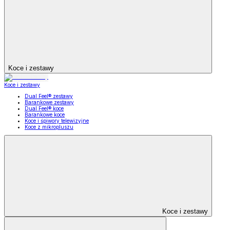
Koce i zestawy
Koce i zestawy
Dual Feel® zestawy
Barankowe zestawy
Dual Feel® koce
Barankowe koce
Koce i śpiwory telewizyjne
Koce z mikropluszu
Koce i zestawy