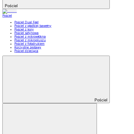
Pościel
Pościel
Pościel Dual Feel
Pościel z gładkiej bawełny
Pościel z kory
Pościel satynowa
Pościel z mikrowłókna
Pościel z mikropluszu
Pościel z fotodrukiem
Korzystne zestawy
Pościel dziecięca
Pościel