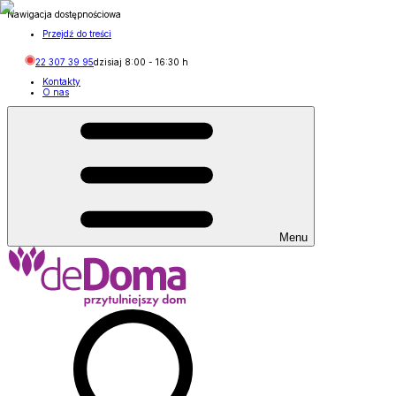
Nawigacja dostępnościowa
Przejdź do treści
22 307 39 95
dzisiaj
8:00
-
16:30
h
Kontakty
O nas
Menu