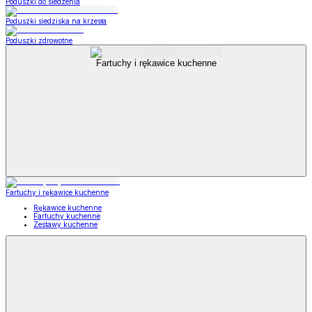
Poduszki do siedzenia
Poduszki siedziska na krzesła
Poduszki zdrowotne
Fartuchy i rękawice kuchenne
Fartuchy i rękawice kuchenne
Rękawice kuchenne
Fartuchy kuchenne
Zestawy kuchenne