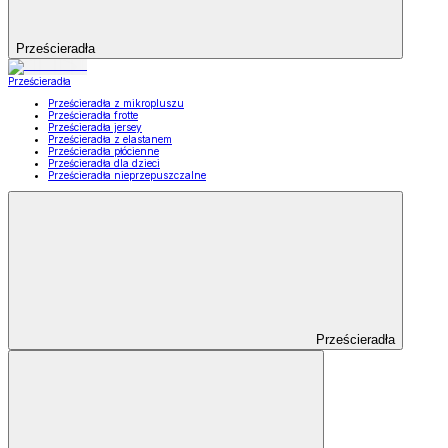
Prześcieradła
Prześcieradła
Prześcieradła z mikropluszu
Prześcieradła frotte
Prześcieradła jersey
Prześcieradła z elastanem
Prześcieradła płócienne
Prześcieradła dla dzieci
Prześcieradła nieprzepuszczalne
Prześcieradła