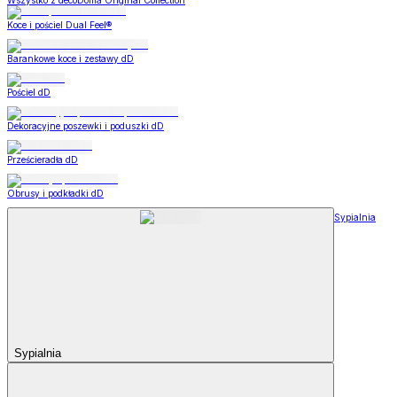
Wszystko z decoDoma Original Collection
Koce i pościel Dual Feel®
Barankowe koce i zestawy dD
Pościel dD
Dekoracyjne poszewki i poduszki dD
Prześcieradła dD
Obrusy i podkładki dD
Sypialnia
Sypialnia