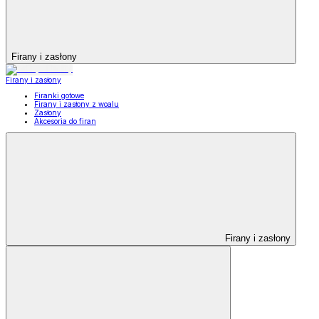
Firany i zasłony
Firany i zasłony
Firanki gotowe
Firany i zasłony z woalu
Zasłony
Akcesoria do firan
Firany i zasłony