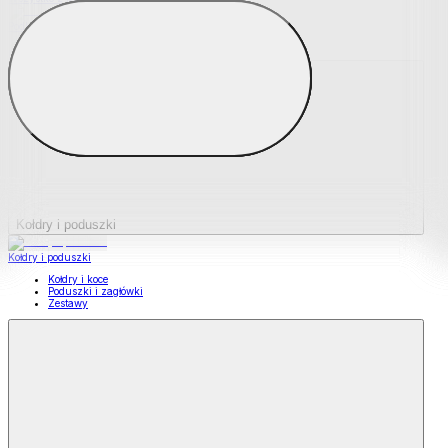
Podkładki na materace
Materace nawierzchniowe
Kołdry i poduszki
Kołdry i poduszki
Kołdry i koce
Poduszki i zagłówki
Zestawy