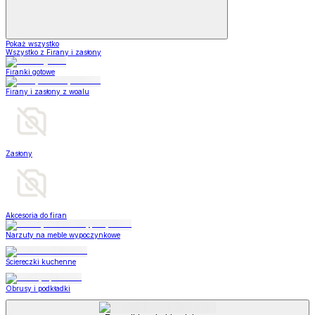
Pokaż wszystko
Wszystko z Firany i zasłony
Firanki gotowe
Firany i zasłony z woalu
Zasłony
Akcesoria do firan
Narzuty na meble wypoczynkowe
Ściereczki kuchenne
Obrusy i podkładki