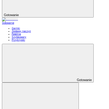
Gotowanie
Gotowanie
Garnki
Zestawy naczyń
Patelnie
Szybkowary
Przykrywki
Gotowanie