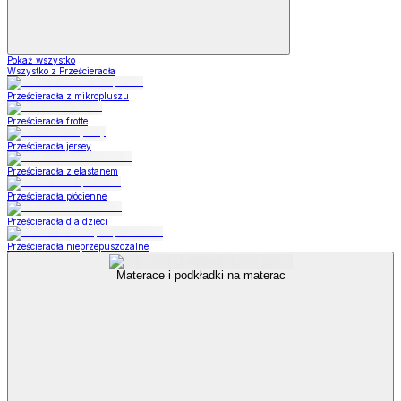
Pokaż wszystko
Wszystko z Prześcieradła
Prześcieradła z mikropluszu
Prześcieradła frotte
Prześcieradła jersey
Prześcieradła z elastanem
Prześcieradła płócienne
Prześcieradła dla dzieci
Prześcieradła nieprzepuszczalne
Materace i podkładki na materac