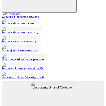
Pokaż wszystko
Wszystko z Pokrowce elastyczne
Pokrowce elastyczne na fotel
Pokrowce elastyczne na kanapy
Pokrowce na kanapę narożną
Tradycyjne pokrowce we wzory
Nowoczesne jednokolorowe pokrowce
Pokrowce z luksusową strukturą 3D
Wyprzedaż pokrowców elastycznych
decoDoma Original Collection