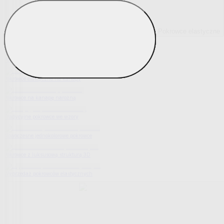
Pokrowce elastyczne
Pokaż wszystko
Wszystko z Pokrowce elastyczne
Pokrowce elastyczne na fotel
Pokrowce elastyczne na kanapy
Pokrowce na kanapę narożną
Tradycyjne pokrowce we wzory
Nowoczesne jednokolorowe pokrowce
Pokrowce z luksusową strukturą 3D
Wyprzedaż pokrowców elastycznych