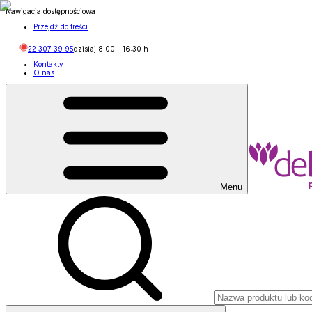
Nawigacja dostępnościowa
Przejdź do treści
22 307 39 95
dzisiaj
8:00
-
16:30
h
Kontakty
O nas
Menu