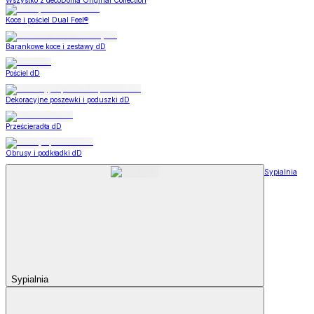
Wszystko z decoDoma Original Collection
Koce i pościel Dual Feel®
Barankowe koce i zestawy dD
Pościel dD
Dekoracyjne poszewki i poduszki dD
Prześcieradła dD
Obrusy i podkładki dD
Sypialnia
Sypialnia