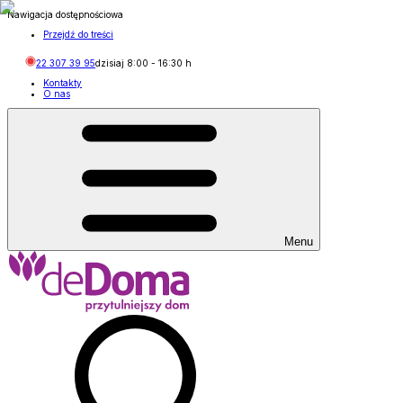
Nawigacja dostępnościowa
Przejdź do treści
22 307 39 95
dzisiaj
8:00
-
16:30
h
Kontakty
O nas
Menu