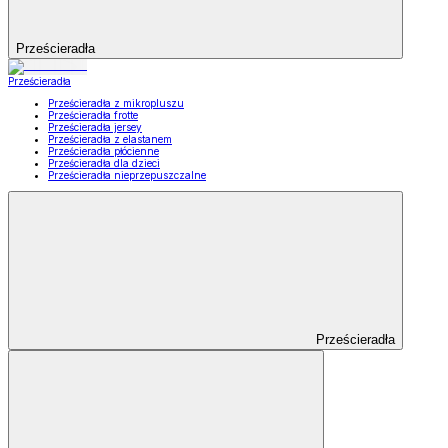
Prześcieradła
Prześcieradła
Prześcieradła z mikropluszu
Prześcieradła frotte
Prześcieradła jersey
Prześcieradła z elastanem
Prześcieradła płócienne
Prześcieradła dla dzieci
Prześcieradła nieprzepuszczalne
Prześcieradła