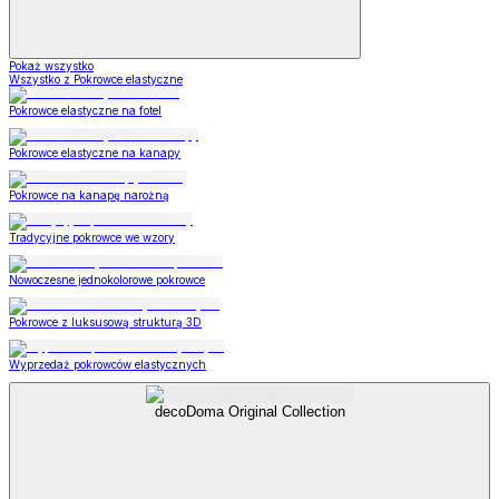
Pokaż wszystko
Wszystko z Pokrowce elastyczne
Pokrowce elastyczne na fotel
Pokrowce elastyczne na kanapy
Pokrowce na kanapę narożną
Tradycyjne pokrowce we wzory
Nowoczesne jednokolorowe pokrowce
Pokrowce z luksusową strukturą 3D
Wyprzedaż pokrowców elastycznych
decoDoma Original Collection