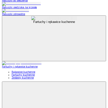
Poduszki do siedzenia
Poduszki siedziska na krzesła
Poduszki zdrowotne
Fartuchy i rękawice kuchenne
Fartuchy i rękawice kuchenne
Rękawice kuchenne
Fartuchy kuchenne
Zestawy kuchenne