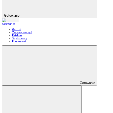
Gotowanie
Gotowanie
Garnki
Zestawy naczyń
Patelnie
Szybkowary
Przykrywki
Gotowanie