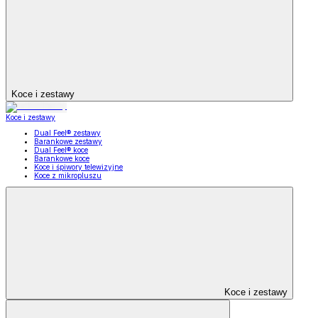
Koce i zestawy
Koce i zestawy
Dual Feel® zestawy
Barankowe zestawy
Dual Feel® koce
Barankowe koce
Koce i śpiwory telewizyjne
Koce z mikropluszu
Koce i zestawy