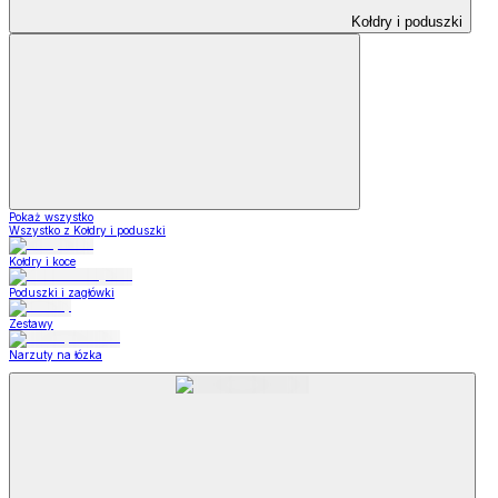
Kołdry i poduszki
Pokaż wszystko
Wszystko z Kołdry i poduszki
Kołdry i koce
Poduszki i zagłówki
Zestawy
Narzuty na łózka