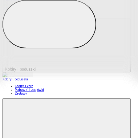
Podkładki na materace
Materace nawierzchniowe
Kołdry i poduszki
Kołdry i poduszki
Kołdry i koce
Poduszki i zagłówki
Zestawy