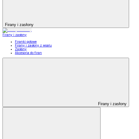
Firany i zasłony
Firany i zasłony
Firanki gotowe
Firany i zasłony z woalu
Zasłony
Akcesoria do firan
Firany i zasłony