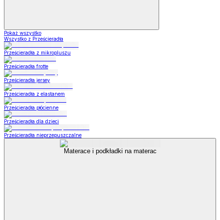
Pokaż wszystko
Wszystko z Prześcieradła
Prześcieradła z mikropluszu
Prześcieradła frotte
Prześcieradła jersey
Prześcieradła z elastanem
Prześcieradła płócienne
Prześcieradła dla dzieci
Prześcieradła nieprzepuszczalne
Materace i podkładki na materac