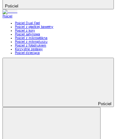
Pościel
Pościel
Pościel Dual Feel
Pościel z gładkiej bawełny
Pościel z kory
Pościel satynowa
Pościel z mikrowłókna
Pościel z mikropluszu
Pościel z fotodrukiem
Korzystne zestawy
Pościel dziecięca
Pościel