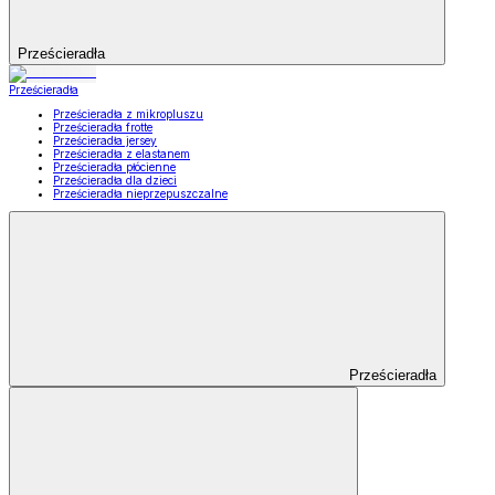
Prześcieradła
Prześcieradła
Prześcieradła z mikropluszu
Prześcieradła frotte
Prześcieradła jersey
Prześcieradła z elastanem
Prześcieradła płócienne
Prześcieradła dla dzieci
Prześcieradła nieprzepuszczalne
Prześcieradła