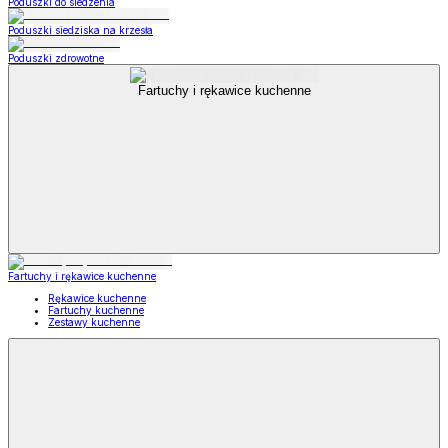
Poduszki do siedzenia
Poduszki siedziska na krzesła
Poduszki zdrowotne
Fartuchy i rękawice kuchenne
Fartuchy i rękawice kuchenne
Rękawice kuchenne
Fartuchy kuchenne
Zestawy kuchenne