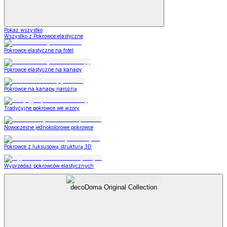
Pokaż wszystko
Wszystko z Pokrowce elastyczne
Pokrowce elastyczne na fotel
Pokrowce elastyczne na kanapy
Pokrowce na kanapę narożną
Tradycyjne pokrowce we wzory
Nowoczesne jednokolorowe pokrowce
Pokrowce z luksusową strukturą 3D
Wyprzedaż pokrowców elastycznych
decoDoma Original Collection