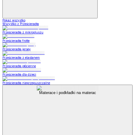
Pokaż wszystko
Wszystko z Prześcieradła
Prześcieradła z mikropluszu
Prześcieradła frotte
Prześcieradła jersey
Prześcieradła z elastanem
Prześcieradła płócienne
Prześcieradła dla dzieci
Prześcieradła nieprzepuszczalne
Materace i podkładki na materac