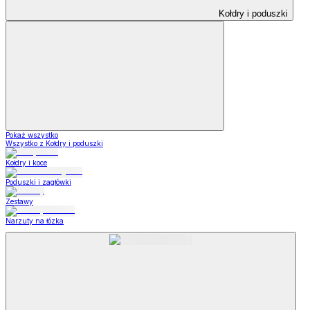
Kołdry i poduszki
Pokaż wszystko
Wszystko z Kołdry i poduszki
Kołdry i koce
Poduszki i zagłówki
Zestawy
Narzuty na łózka