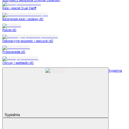
Wszystko z decoDoma Original Collection
Koce i pościel Dual Feel®
Barankowe koce i zestawy dD
Pościel dD
Dekoracyjne poszewki i poduszki dD
Prześcieradła dD
Obrusy i podkładki dD
Sypialnia
Sypialnia