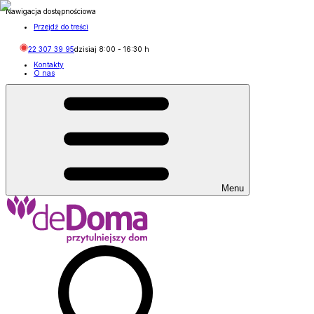
Nawigacja dostępnościowa
Przejdź do treści
22 307 39 95
dzisiaj
8:00
-
16:30
h
Kontakty
O nas
Menu