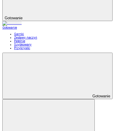
Gotowanie
Gotowanie
Garnki
Zestawy naczyń
Patelnie
Szybkowary
Przykrywki
Gotowanie