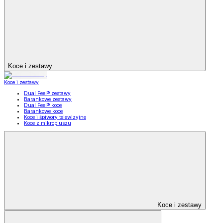
Koce i zestawy
Koce i zestawy
Dual Feel® zestawy
Barankowe zestawy
Dual Feel® koce
Barankowe koce
Koce i śpiwory telewizyjne
Koce z mikropluszu
Koce i zestawy