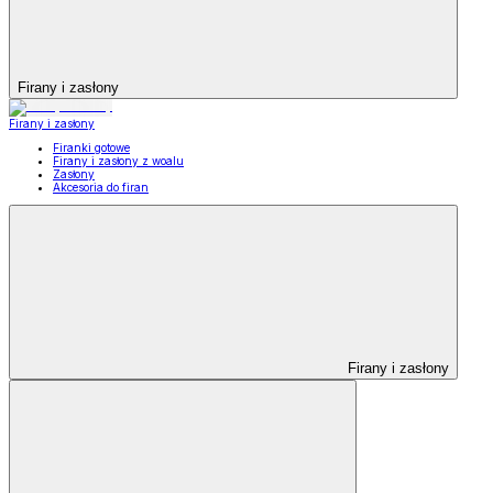
Firany i zasłony
Firany i zasłony
Firanki gotowe
Firany i zasłony z woalu
Zasłony
Akcesoria do firan
Firany i zasłony