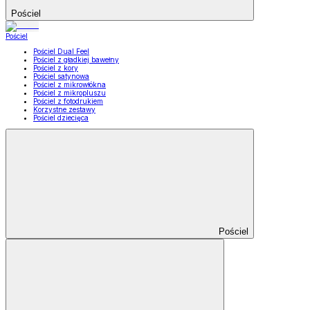
Pościel
Pościel
Pościel Dual Feel
Pościel z gładkiej bawełny
Pościel z kory
Pościel satynowa
Pościel z mikrowłókna
Pościel z mikropluszu
Pościel z fotodrukiem
Korzystne zestawy
Pościel dziecięca
Pościel