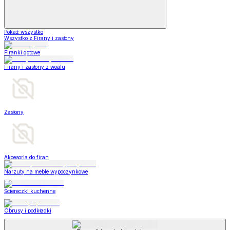
Pokaż wszystko
Wszystko z Firany i zasłony
Firanki gotowe
Firany i zasłony z woalu
Zasłony
Akcesoria do firan
Narzuty na meble wypoczynkowe
Ściereczki kuchenne
Obrusy i podkładki