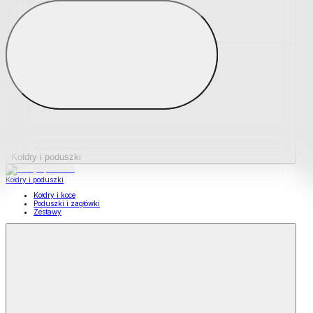
Podkładki na materace
Materace nawierzchniowe
Kołdry i poduszki
Kołdry i poduszki
Kołdry i koce
Poduszki i zagłówki
Zestawy