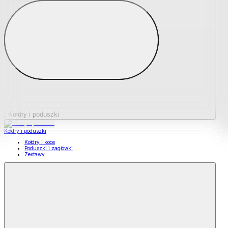
Podkładki na materace
Materace nawierzchniowe
Kołdry i poduszki
Kołdry i poduszki
Kołdry i koce
Poduszki i zagłówki
Zestawy