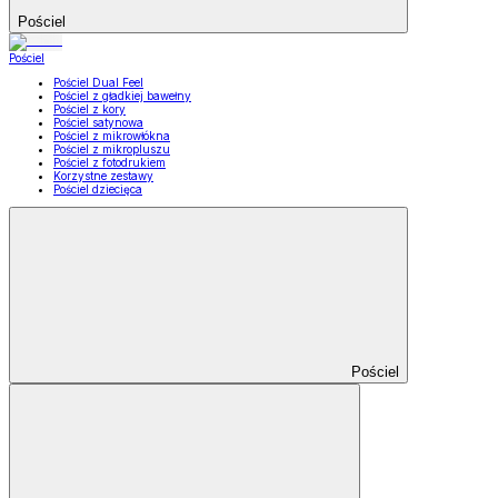
Pościel
Pościel
Pościel Dual Feel
Pościel z gładkiej bawełny
Pościel z kory
Pościel satynowa
Pościel z mikrowłókna
Pościel z mikropluszu
Pościel z fotodrukiem
Korzystne zestawy
Pościel dziecięca
Pościel