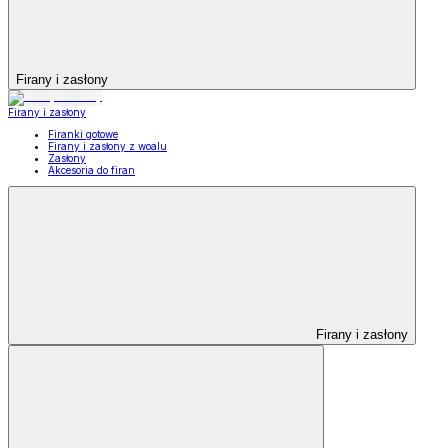
Firany i zasłony
Firany i zasłony
Firanki gotowe
Firany i zasłony z woalu
Zasłony
Akcesoria do firan
Firany i zasłony