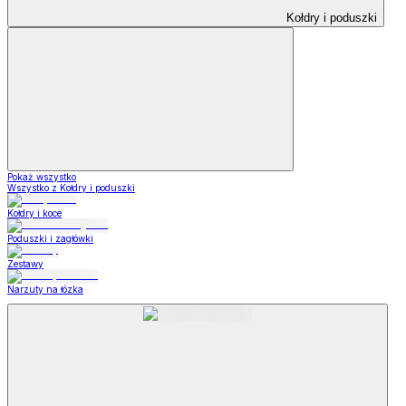
Kołdry i poduszki
Pokaż wszystko
Wszystko z Kołdry i poduszki
Kołdry i koce
Poduszki i zagłówki
Zestawy
Narzuty na łózka