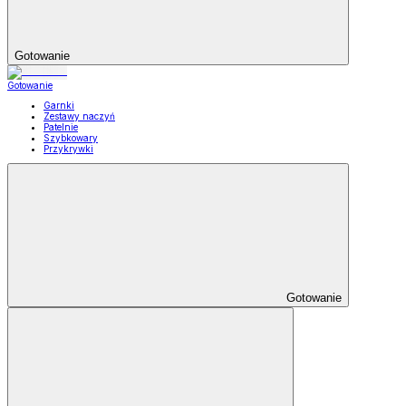
Gotowanie
Gotowanie
Garnki
Zestawy naczyń
Patelnie
Szybkowary
Przykrywki
Gotowanie