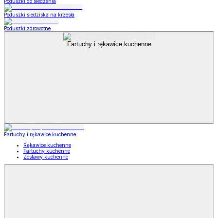
Poduszki do siedzenia
Poduszki siedziska na krzesła
Poduszki zdrowotne
Fartuchy i rękawice kuchenne
Fartuchy i rękawice kuchenne
Rękawice kuchenne
Fartuchy kuchenne
Zestawy kuchenne