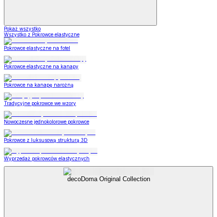
Pokaż wszystko
Wszystko z Pokrowce elastyczne
Pokrowce elastyczne na fotel
Pokrowce elastyczne na kanapy
Pokrowce na kanapę narożną
Tradycyjne pokrowce we wzory
Nowoczesne jednokolorowe pokrowce
Pokrowce z luksusową strukturą 3D
Wyprzedaż pokrowców elastycznych
decoDoma Original Collection