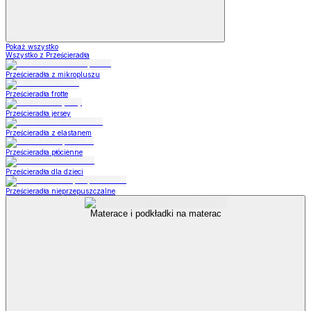
Pokaż wszystko
Wszystko z Prześcieradła
Prześcieradła z mikropluszu
Prześcieradła frotte
Prześcieradła jersey
Prześcieradła z elastanem
Prześcieradła płócienne
Prześcieradła dla dzieci
Prześcieradła nieprzepuszczalne
Materace i podkładki na materac