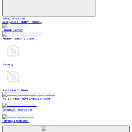
Pokaż wszystko
Wszystko z Firany i zasłony
Firanki gotowe
Firany i zasłony z woalu
Zasłony
Akcesoria do firan
Narzuty na meble wypoczynkowe
Ściereczki kuchenne
Obrusy i podkładki