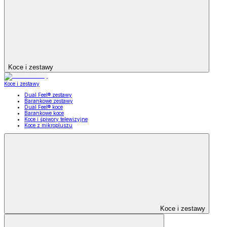
Koce i zestawy
Koce i zestawy
Dual Feel® zestawy
Barankowe zestawy
Dual Feel® koce
Barankowe koce
Koce i śpiwory telewizyjne
Koce z mikropluszu
Koce i zestawy