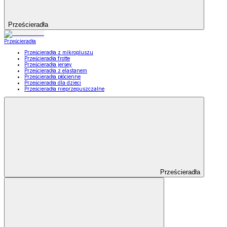
Prześcieradła
Prześcieradła
Prześcieradła z mikropluszu
Prześcieradła frotte
Prześcieradła jersey
Prześcieradła z elastanem
Prześcieradła płócienne
Prześcieradła dla dzieci
Prześcieradła nieprzepuszczalne
Prześcieradła