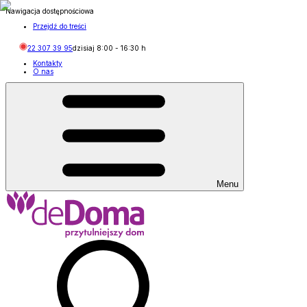
Nawigacja dostępnościowa
Przejdź do treści
22 307 39 95
dzisiaj
8:00
-
16:30
h
Kontakty
O nas
Menu