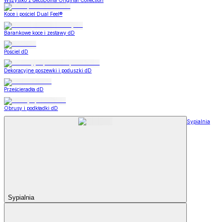
Wszystko z decoDoma Original Collection
Koce i pościel Dual Feel®
Barankowe koce i zestawy dD
Pościel dD
Dekoracyjne poszewki i poduszki dD
Prześcieradła dD
Obrusy i podkładki dD
Sypialnia
Sypialnia