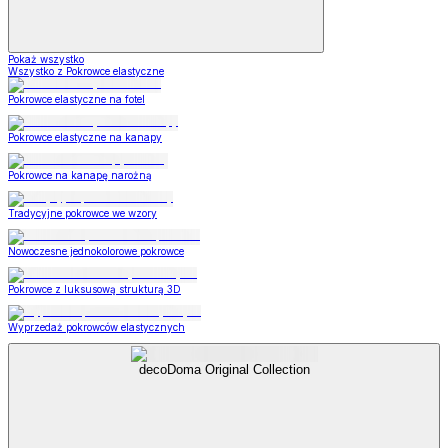
Pokaż wszystko
Wszystko z Pokrowce elastyczne
Pokrowce elastyczne na fotel
Pokrowce elastyczne na kanapy
Pokrowce na kanapę narożną
Tradycyjne pokrowce we wzory
Nowoczesne jednokolorowe pokrowce
Pokrowce z luksusową strukturą 3D
Wyprzedaż pokrowców elastycznych
decoDoma Original Collection