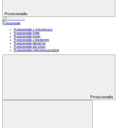
Prześcieradła
Prześcieradła
Prześcieradła z mikropluszu
Prześcieradła frotte
Prześcieradła jersey
Prześcieradła z elastanem
Prześcieradła płócienne
Prześcieradła dla dzieci
Prześcieradła nieprzepuszczalne
Prześcieradła