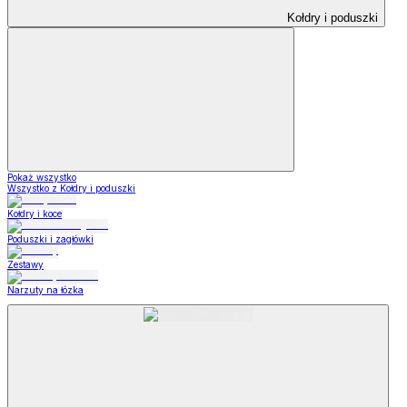
Kołdry i poduszki
Pokaż wszystko
Wszystko z Kołdry i poduszki
Kołdry i koce
Poduszki i zagłówki
Zestawy
Narzuty na łózka