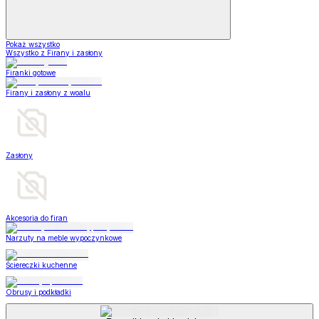
Pokaż wszystko
Wszystko z Firany i zasłony
Firanki gotowe
Firany i zasłony z woalu
Zasłony
Akcesoria do firan
Narzuty na meble wypoczynkowe
Ściereczki kuchenne
Obrusy i podkładki