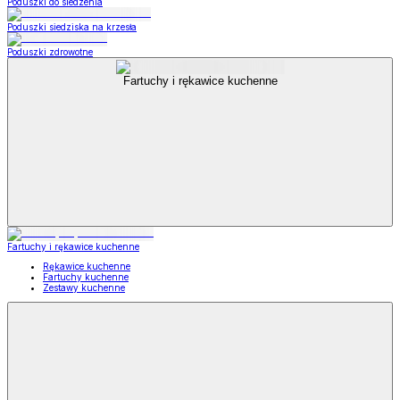
Poduszki do siedzenia
Poduszki siedziska na krzesła
Poduszki zdrowotne
Fartuchy i rękawice kuchenne
Fartuchy i rękawice kuchenne
Rękawice kuchenne
Fartuchy kuchenne
Zestawy kuchenne