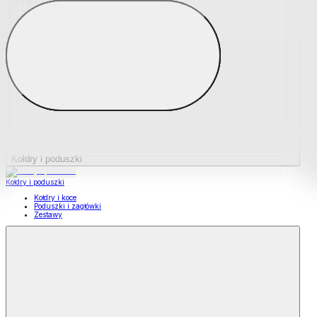
Podkładki na materace
Materace nawierzchniowe
Kołdry i poduszki
Kołdry i poduszki
Kołdry i koce
Poduszki i zagłówki
Zestawy