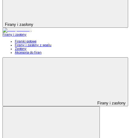
Firany i zasłony
Firany i zasłony
Firanki gotowe
Firany i zasłony z woalu
Zasłony
Akcesoria do firan
Firany i zasłony