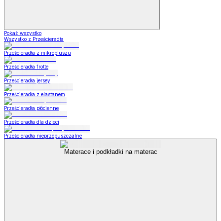
Pokaż wszystko
Wszystko z Prześcieradła
Prześcieradła z mikropluszu
Prześcieradła frotte
Prześcieradła jersey
Prześcieradła z elastanem
Prześcieradła płócienne
Prześcieradła dla dzieci
Prześcieradła nieprzepuszczalne
Materace i podkładki na materac