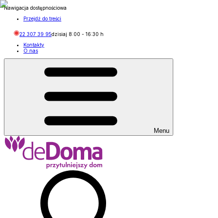
Nawigacja dostępnościowa
Przejdź do treści
22 307 39 95
dzisiaj
8:00
-
16:30
h
Kontakty
O nas
Menu