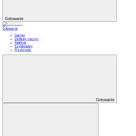
Gotowanie
Gotowanie
Garnki
Zestawy naczyń
Patelnie
Szybkowary
Przykrywki
Gotowanie