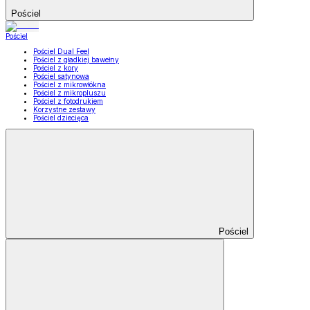
Pościel
Pościel
Pościel Dual Feel
Pościel z gładkiej bawełny
Pościel z kory
Pościel satynowa
Pościel z mikrowłókna
Pościel z mikropluszu
Pościel z fotodrukiem
Korzystne zestawy
Pościel dziecięca
Pościel