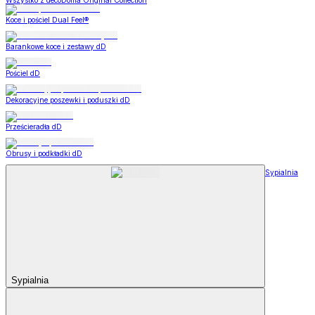
Wszystko z decoDoma Original Collection
Koce i pościel Dual Feel®
Barankowe koce i zestawy dD
Pościel dD
Dekoracyjne poszewki i poduszki dD
Prześcieradła dD
Obrusy i podkładki dD
Sypialnia
Sypialnia