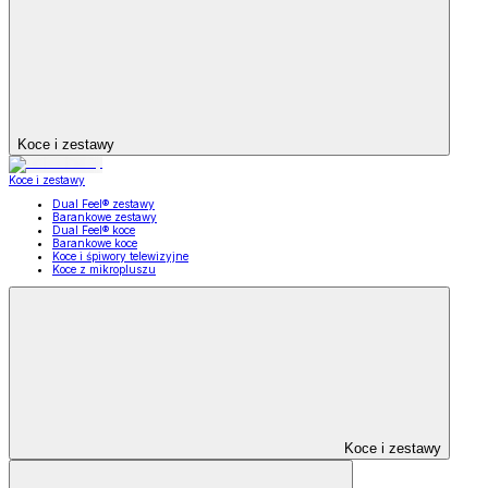
Koce i zestawy
Koce i zestawy
Dual Feel® zestawy
Barankowe zestawy
Dual Feel® koce
Barankowe koce
Koce i śpiwory telewizyjne
Koce z mikropluszu
Koce i zestawy