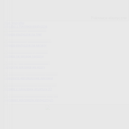
Pokrowce elastyczne
Pokaż wszystko
Wszystko z Pokrowce elastyczne
Pokrowce elastyczne na fotel
Pokrowce elastyczne na kanapy
Pokrowce na kanapę narożną
Tradycyjne pokrowce we wzory
Nowoczesne jednokolorowe pokrowce
Pokrowce z luksusową strukturą 3D
Wyprzedaż pokrowców elastycznych