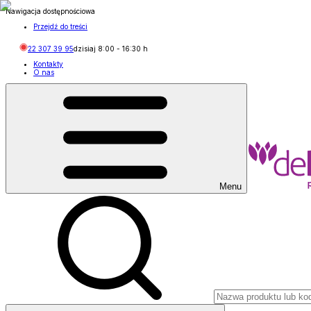
Nawigacja dostępnościowa
Przejdź do treści
22 307 39 95
dzisiaj
8:00
-
16:30
h
Kontakty
O nas
Menu