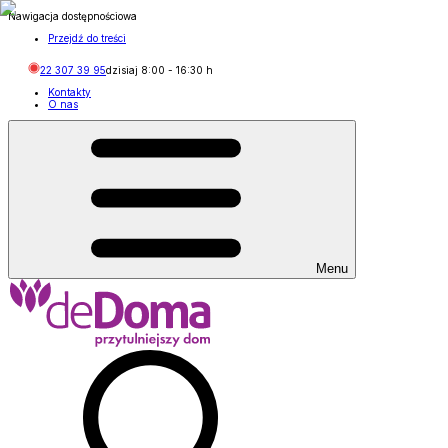
Nawigacja dostępnościowa
Przejdź do treści
22 307 39 95
dzisiaj
8:00
-
16:30
h
Kontakty
O nas
Menu