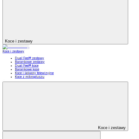
Koce i zestawy
Koce i zestawy
Dual Feel® zestawy
Barankowe zestawy
Dual Feel® koce
Barankowe koce
Koce i śpiwory telewizyjne
Koce z mikropluszu
Koce i zestawy