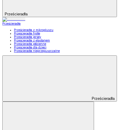
Prześcieradła
Prześcieradła
Prześcieradła z mikropluszu
Prześcieradła frotte
Prześcieradła jersey
Prześcieradła z elastanem
Prześcieradła płócienne
Prześcieradła dla dzieci
Prześcieradła nieprzepuszczalne
Prześcieradła