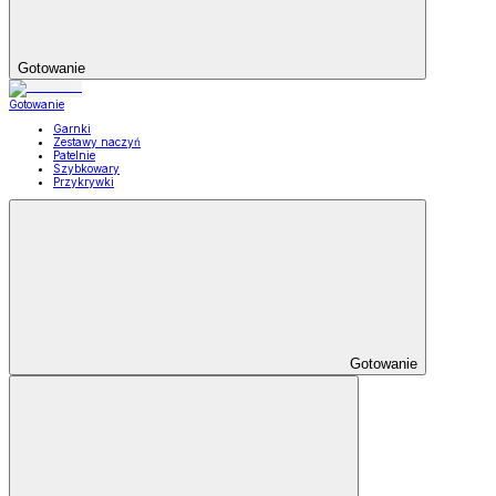
Gotowanie
Gotowanie
Garnki
Zestawy naczyń
Patelnie
Szybkowary
Przykrywki
Gotowanie