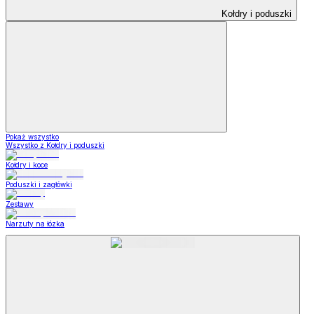
Kołdry i poduszki
Pokaż wszystko
Wszystko z Kołdry i poduszki
Kołdry i koce
Poduszki i zagłówki
Zestawy
Narzuty na łózka