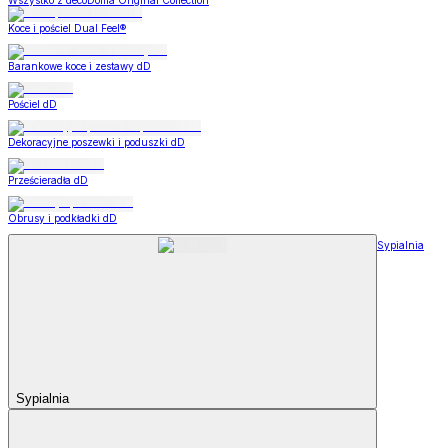
Wszystko z decoDoma Original Collection
Koce i pościel Dual Feel®
Barankowe koce i zestawy dD
Pościel dD
Dekoracyjne poszewki i poduszki dD
Prześcieradła dD
Obrusy i podkładki dD
Sypialnia
Sypialnia