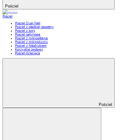
Pościel
Pościel
Pościel Dual Feel
Pościel z gładkiej bawełny
Pościel z kory
Pościel satynowa
Pościel z mikrowłókna
Pościel z mikropluszu
Pościel z fotodrukiem
Korzystne zestawy
Pościel dziecięca
Pościel