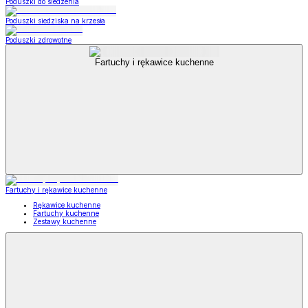
Poduszki do siedzenia
Poduszki siedziska na krzesła
Poduszki zdrowotne
Fartuchy i rękawice kuchenne
Fartuchy i rękawice kuchenne
Rękawice kuchenne
Fartuchy kuchenne
Zestawy kuchenne