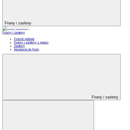
Firany i zasłony
Firany i zasłony
Firanki gotowe
Firany i zasłony z woalu
Zasłony
Akcesoria do firan
Firany i zasłony