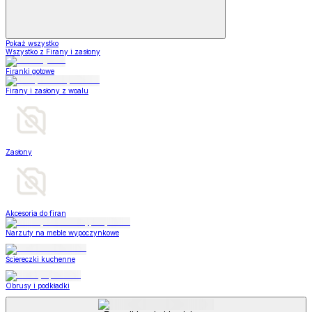
Pokaż wszystko
Wszystko z Firany i zasłony
Firanki gotowe
Firany i zasłony z woalu
Zasłony
Akcesoria do firan
Narzuty na meble wypoczynkowe
Ściereczki kuchenne
Obrusy i podkładki