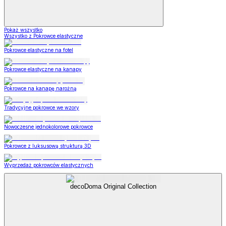
Pokaż wszystko
Wszystko z Pokrowce elastyczne
Pokrowce elastyczne na fotel
Pokrowce elastyczne na kanapy
Pokrowce na kanapę narożną
Tradycyjne pokrowce we wzory
Nowoczesne jednokolorowe pokrowce
Pokrowce z luksusową strukturą 3D
Wyprzedaż pokrowców elastycznych
decoDoma Original Collection