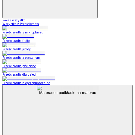
Pokaż wszystko
Wszystko z Prześcieradła
Prześcieradła z mikropluszu
Prześcieradła frotte
Prześcieradła jersey
Prześcieradła z elastanem
Prześcieradła płócienne
Prześcieradła dla dzieci
Prześcieradła nieprzepuszczalne
Materace i podkładki na materac