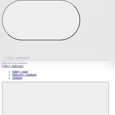
Podkładki na materace
Materace nawierzchniowe
Kołdry i poduszki
Kołdry i poduszki
Kołdry i koce
Poduszki i zagłówki
Zestawy