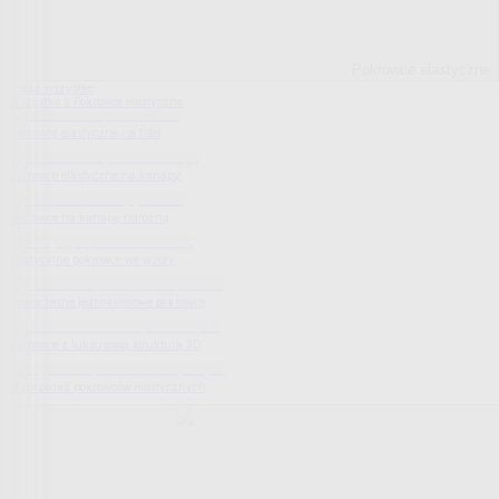
Pokrowce elastyczne
Pokaż wszystko
Wszystko z Pokrowce elastyczne
Pokrowce elastyczne na fotel
Pokrowce elastyczne na kanapy
Pokrowce na kanapę narożną
Tradycyjne pokrowce we wzory
Nowoczesne jednokolorowe pokrowce
Pokrowce z luksusową strukturą 3D
Wyprzedaż pokrowców elastycznych