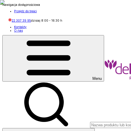
Nawigacja dostępnościowa
Przejdź do treści
22 307 39 95
dzisiaj
8:00
-
16:30
h
Kontakty
O nas
Menu