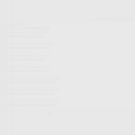
Pokrowce elastyczne
Pokaż wszystko
Wszystko z Pokrowce elastyczne
Pokrowce elastyczne na fotel
Pokrowce elastyczne na kanapy
Pokrowce na kanapę narożną
Tradycyjne pokrowce we wzory
Nowoczesne jednokolorowe pokrowce
Pokrowce z luksusową strukturą 3D
Wyprzedaż pokrowców elastycznych