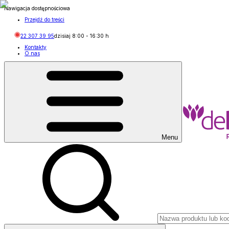
Nawigacja dostępnościowa
Przejdź do treści
22 307 39 95
dzisiaj
8:00
-
16:30
h
Kontakty
O nas
Menu