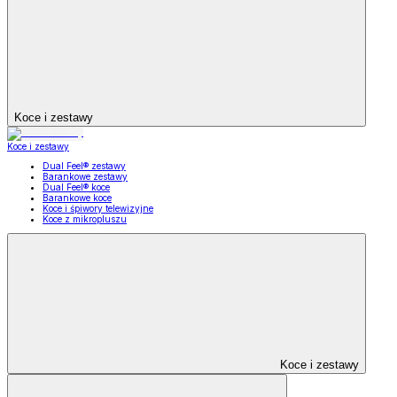
Koce i zestawy
Koce i zestawy
Dual Feel® zestawy
Barankowe zestawy
Dual Feel® koce
Barankowe koce
Koce i śpiwory telewizyjne
Koce z mikropluszu
Koce i zestawy