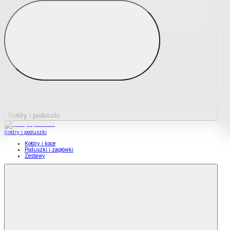
Podkładki na materace
Materace nawierzchniowe
Kołdry i poduszki
Kołdry i poduszki
Kołdry i koce
Poduszki i zagłówki
Zestawy