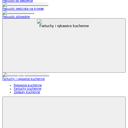
Poduszki do siedzenia
Poduszki siedziska na krzesła
Poduszki zdrowotne
Fartuchy i rękawice kuchenne
Fartuchy i rękawice kuchenne
Rękawice kuchenne
Fartuchy kuchenne
Zestawy kuchenne