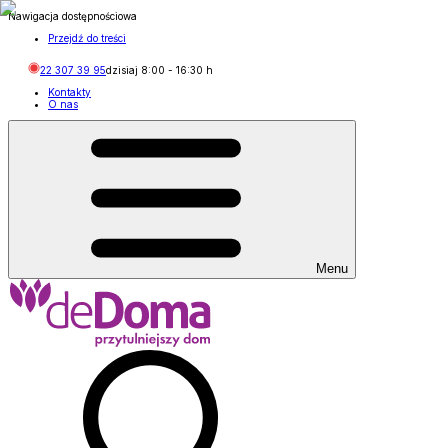
Nawigacja dostępnościowa
Przejdź do treści
22 307 39 95
dzisiaj
8:00
-
16:30
h
Kontakty
O nas
Menu