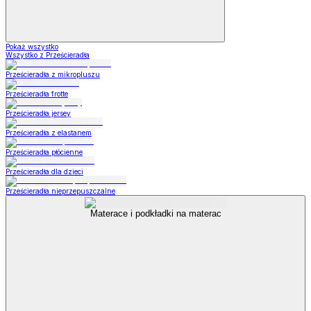
Pokaż wszystko
Wszystko z Prześcieradła
Prześcieradła z mikropluszu
Prześcieradła frotte
Prześcieradła jersey
Prześcieradła z elastanem
Prześcieradła płócienne
Prześcieradła dla dzieci
Prześcieradła nieprzepuszczalne
Materace i podkładki na materac