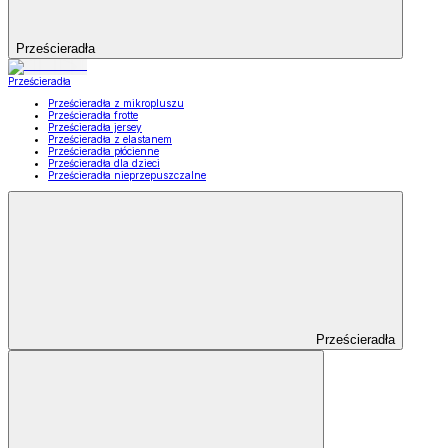
Prześcieradła
Prześcieradła
Prześcieradła z mikropluszu
Prześcieradła frotte
Prześcieradła jersey
Prześcieradła z elastanem
Prześcieradła płócienne
Prześcieradła dla dzieci
Prześcieradła nieprzepuszczalne
Prześcieradła