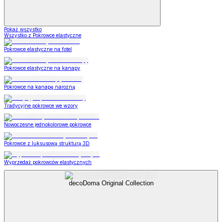
Pokaż wszystko
Wszystko z Pokrowce elastyczne
Pokrowce elastyczne na fotel
Pokrowce elastyczne na kanapy
Pokrowce na kanapę narożną
Tradycyjne pokrowce we wzory
Nowoczesne jednokolorowe pokrowce
Pokrowce z luksusową strukturą 3D
Wyprzedaż pokrowców elastycznych
decoDoma Original Collection