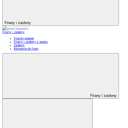
Firany i zasłony
Firany i zasłony
Firanki gotowe
Firany i zasłony z woalu
Zasłony
Akcesoria do firan
Firany i zasłony