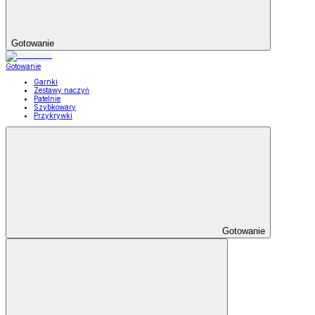
Gotowanie
Gotowanie
Garnki
Zestawy naczyń
Patelnie
Szybkowary
Przykrywki
Gotowanie