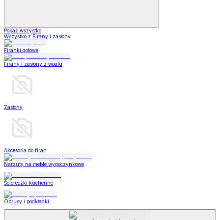
Pokaż wszystko
Wszystko z Firany i zasłony
Firanki gotowe
Firany i zasłony z woalu
Zasłony
Akcesoria do firan
Narzuty na meble wypoczynkowe
Ściereczki kuchenne
Obrusy i podkładki