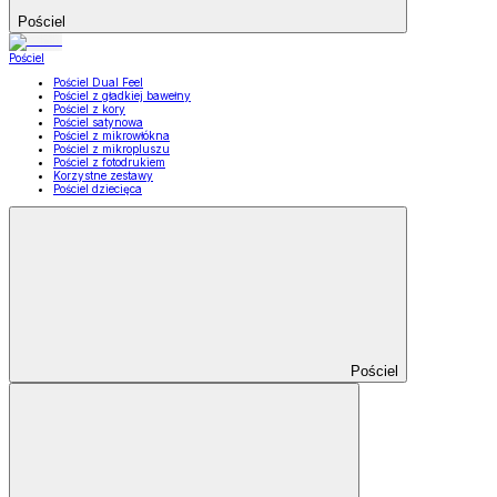
Pościel
Pościel
Pościel Dual Feel
Pościel z gładkiej bawełny
Pościel z kory
Pościel satynowa
Pościel z mikrowłókna
Pościel z mikropluszu
Pościel z fotodrukiem
Korzystne zestawy
Pościel dziecięca
Pościel