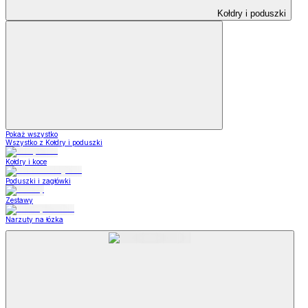
Kołdry i poduszki
Pokaż wszystko
Wszystko z Kołdry i poduszki
Kołdry i koce
Poduszki i zagłówki
Zestawy
Narzuty na łózka