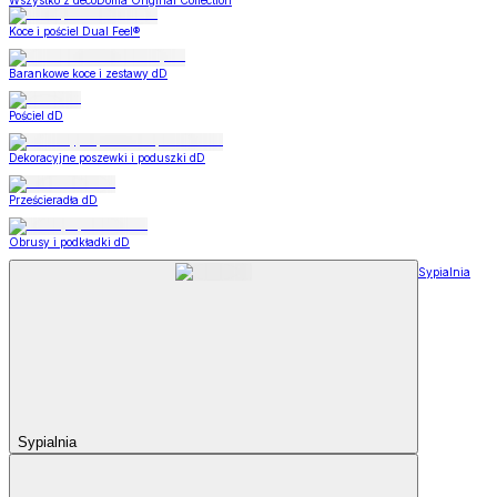
Wszystko z decoDoma Original Collection
Koce i pościel Dual Feel®
Barankowe koce i zestawy dD
Pościel dD
Dekoracyjne poszewki i poduszki dD
Prześcieradła dD
Obrusy i podkładki dD
Sypialnia
Sypialnia