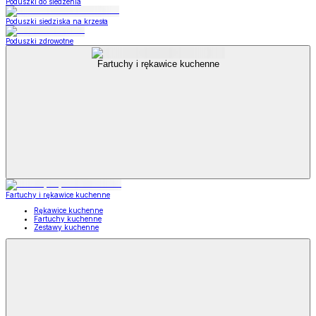
Poduszki do siedzenia
Poduszki siedziska na krzesła
Poduszki zdrowotne
Fartuchy i rękawice kuchenne
Fartuchy i rękawice kuchenne
Rękawice kuchenne
Fartuchy kuchenne
Zestawy kuchenne