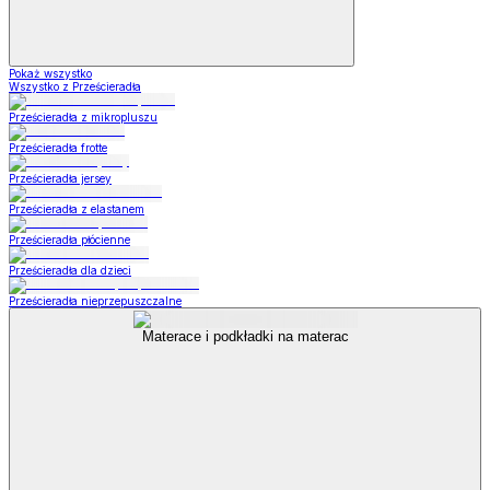
Pokaż wszystko
Wszystko z Prześcieradła
Prześcieradła z mikropluszu
Prześcieradła frotte
Prześcieradła jersey
Prześcieradła z elastanem
Prześcieradła płócienne
Prześcieradła dla dzieci
Prześcieradła nieprzepuszczalne
Materace i podkładki na materac