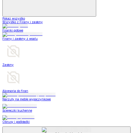
Pokaż wszystko
Wszystko z Firany i zasłony
Firanki gotowe
Firany i zasłony z woalu
Zasłony
Akcesoria do firan
Narzuty na meble wypoczynkowe
Ściereczki kuchenne
Obrusy i podkładki