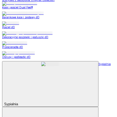
Wszystko z decoDoma Original Collection
Koce i pościel Dual Feel®
Barankowe koce i zestawy dD
Pościel dD
Dekoracyjne poszewki i poduszki dD
Prześcieradła dD
Obrusy i podkładki dD
Sypialnia
Sypialnia