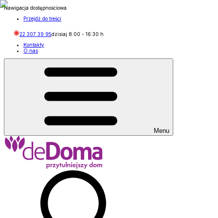
Nawigacja dostępnościowa
Przejdź do treści
22 307 39 95
dzisiaj
8:00
-
16:30
h
Kontakty
O nas
Menu