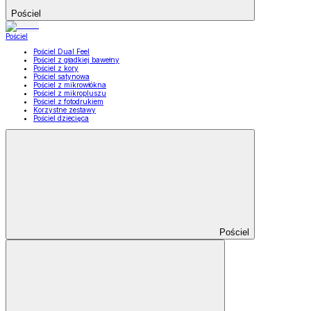
Pościel
Pościel
Pościel Dual Feel
Pościel z gładkiej bawełny
Pościel z kory
Pościel satynowa
Pościel z mikrowłókna
Pościel z mikropluszu
Pościel z fotodrukiem
Korzystne zestawy
Pościel dziecięca
Pościel