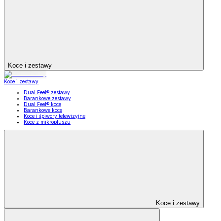
Koce i zestawy
Koce i zestawy
Dual Feel® zestawy
Barankowe zestawy
Dual Feel® koce
Barankowe koce
Koce i śpiwory telewizyjne
Koce z mikropluszu
Koce i zestawy