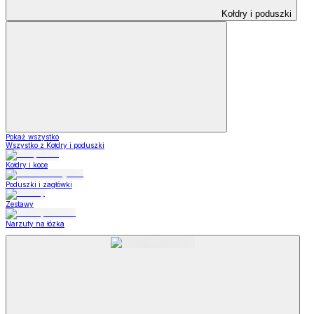
Kołdry i poduszki
Pokaż wszystko
Wszystko z Kołdry i poduszki
Kołdry i koce
Poduszki i zagłówki
Zestawy
Narzuty na łózka