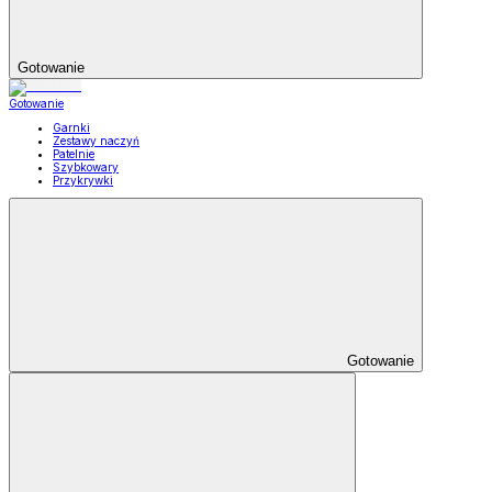
Gotowanie
Gotowanie
Garnki
Zestawy naczyń
Patelnie
Szybkowary
Przykrywki
Gotowanie