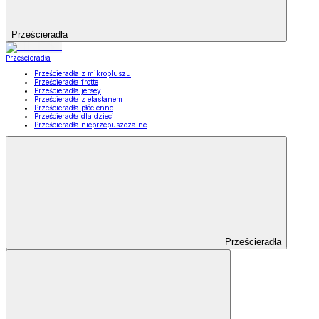
Prześcieradła
Prześcieradła
Prześcieradła z mikropluszu
Prześcieradła frotte
Prześcieradła jersey
Prześcieradła z elastanem
Prześcieradła płócienne
Prześcieradła dla dzieci
Prześcieradła nieprzepuszczalne
Prześcieradła