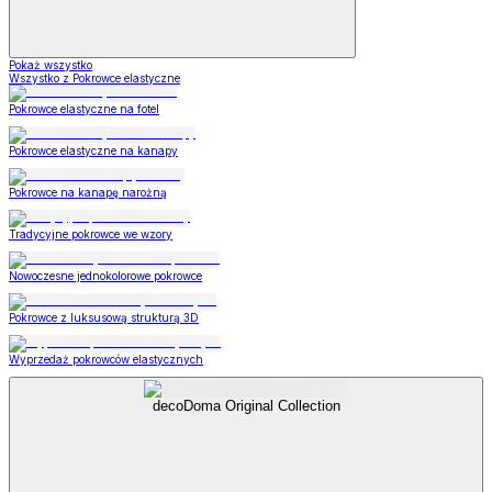
Pokaż wszystko
Wszystko z Pokrowce elastyczne
Pokrowce elastyczne na fotel
Pokrowce elastyczne na kanapy
Pokrowce na kanapę narożną
Tradycyjne pokrowce we wzory
Nowoczesne jednokolorowe pokrowce
Pokrowce z luksusową strukturą 3D
Wyprzedaż pokrowców elastycznych
decoDoma Original Collection