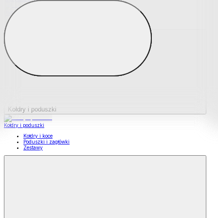
Podkładki na materace
Materace nawierzchniowe
Kołdry i poduszki
Kołdry i poduszki
Kołdry i koce
Poduszki i zagłówki
Zestawy