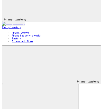
Firany i zasłony
Firany i zasłony
Firanki gotowe
Firany i zasłony z woalu
Zasłony
Akcesoria do firan
Firany i zasłony