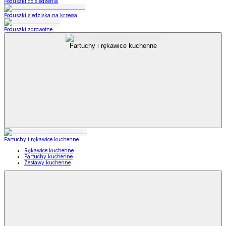
Poduszki do siedzenia
Poduszki siedziska na krzesła
Poduszki zdrowotne
Fartuchy i rękawice kuchenne
Fartuchy i rękawice kuchenne
Rękawice kuchenne
Fartuchy kuchenne
Zestawy kuchenne