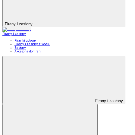
Firany i zasłony
Firany i zasłony
Firanki gotowe
Firany i zasłony z woalu
Zasłony
Akcesoria do firan
Firany i zasłony