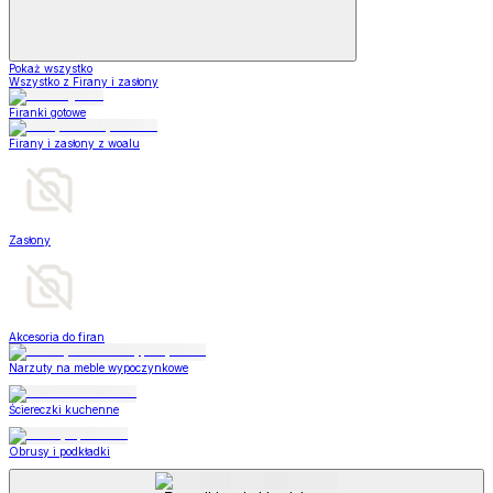
Pokaż wszystko
Wszystko z Firany i zasłony
Firanki gotowe
Firany i zasłony z woalu
Zasłony
Akcesoria do firan
Narzuty na meble wypoczynkowe
Ściereczki kuchenne
Obrusy i podkładki