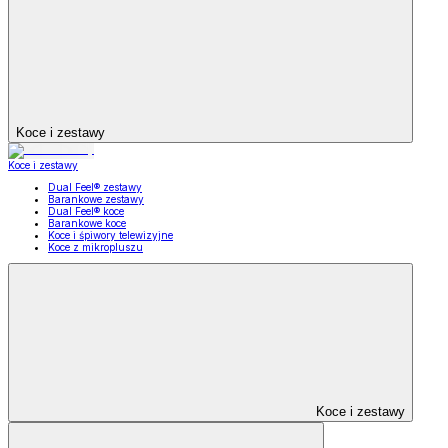
Koce i zestawy
Koce i zestawy
Dual Feel® zestawy
Barankowe zestawy
Dual Feel® koce
Barankowe koce
Koce i śpiwory telewizyjne
Koce z mikropluszu
Koce i zestawy