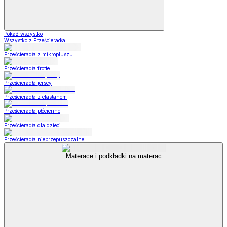
Pokaż wszystko
Wszystko z Prześcieradła
Prześcieradła z mikropluszu
Prześcieradła frotte
Prześcieradła jersey
Prześcieradła z elastanem
Prześcieradła płócienne
Prześcieradła dla dzieci
Prześcieradła nieprzepuszczalne
Materace i podkładki na materac