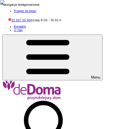
Nawigacja dostępnościowa
Przejdź do treści
22 307 39 95
dzisiaj
8:00
-
16:30
h
Kontakty
O nas
Menu