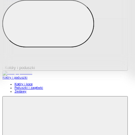
Podkładki na materace
Materace nawierzchniowe
Kołdry i poduszki
Kołdry i poduszki
Kołdry i koce
Poduszki i zagłówki
Zestawy