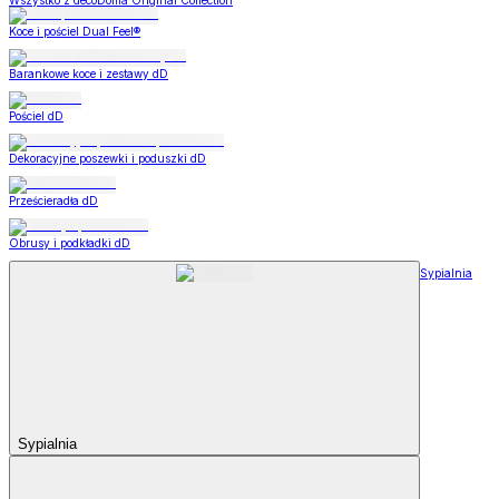
Wszystko z decoDoma Original Collection
Koce i pościel Dual Feel®
Barankowe koce i zestawy dD
Pościel dD
Dekoracyjne poszewki i poduszki dD
Prześcieradła dD
Obrusy i podkładki dD
Sypialnia
Sypialnia