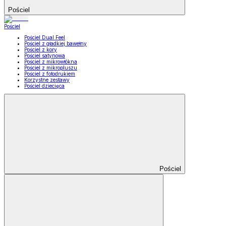
Pościel
Pościel
Pościel Dual Feel
Pościel z gładkiej bawełny
Pościel z kory
Pościel satynowa
Pościel z mikrowłókna
Pościel z mikropluszu
Pościel z fotodrukiem
Korzystne zestawy
Pościel dziecięca
Pościel