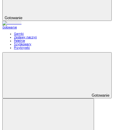
Gotowanie
Gotowanie
Garnki
Zestawy naczyń
Patelnie
Szybkowary
Przykrywki
Gotowanie