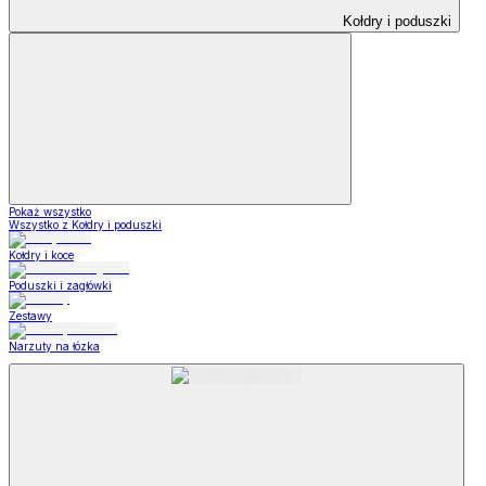
Kołdry i poduszki
Pokaż wszystko
Wszystko z Kołdry i poduszki
Kołdry i koce
Poduszki i zagłówki
Zestawy
Narzuty na łózka