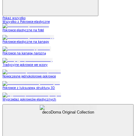
Pokaż wszystko
Wszystko z Pokrowce elastyczne
Pokrowce elastyczne na fotel
Pokrowce elastyczne na kanapy
Pokrowce na kanapę narożną
Tradycyjne pokrowce we wzory
Nowoczesne jednokolorowe pokrowce
Pokrowce z luksusową strukturą 3D
Wyprzedaż pokrowców elastycznych
decoDoma Original Collection