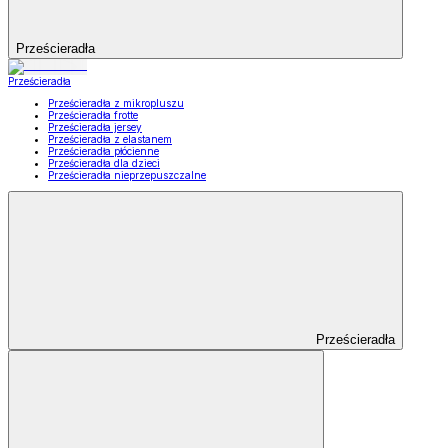
Prześcieradła
Prześcieradła
Prześcieradła z mikropluszu
Prześcieradła frotte
Prześcieradła jersey
Prześcieradła z elastanem
Prześcieradła płócienne
Prześcieradła dla dzieci
Prześcieradła nieprzepuszczalne
Prześcieradła