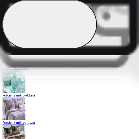
Pościel Dual Feel
Pościel z gładkiej bawełny
Pościel satynowa
Pościel z mikrowłókna
Pościel z mikropluszu