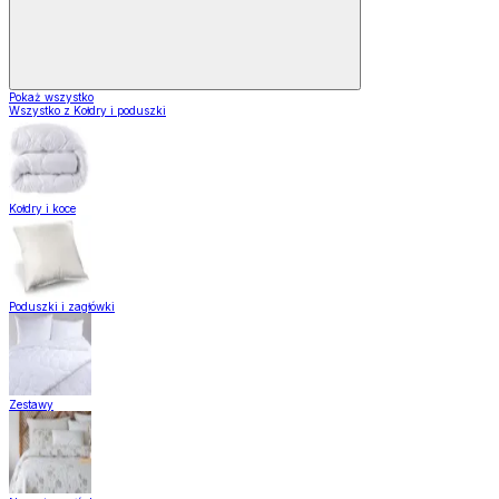
Pokaż wszystko
Wszystko z Kołdry i poduszki
Kołdry i koce
Poduszki i zagłówki
Zestawy