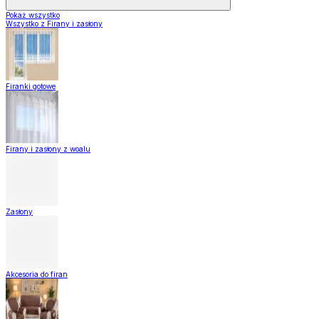
Pokaż wszystko
Wszystko z Firany i zasłony
Firanki gotowe
Firany i zasłony z woalu
Zasłony
Akcesoria do firan