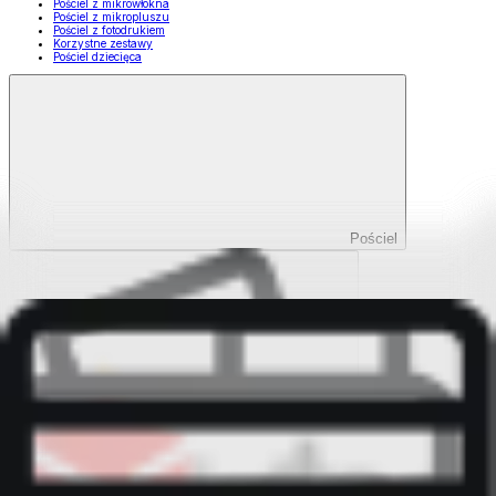
Pościel z mikrowłókna
Pościel z mikropluszu
Pościel z fotodrukiem
Korzystne zestawy
Pościel dziecięca
Pościel
Pokaż wszystko
Wszystko z Pościel