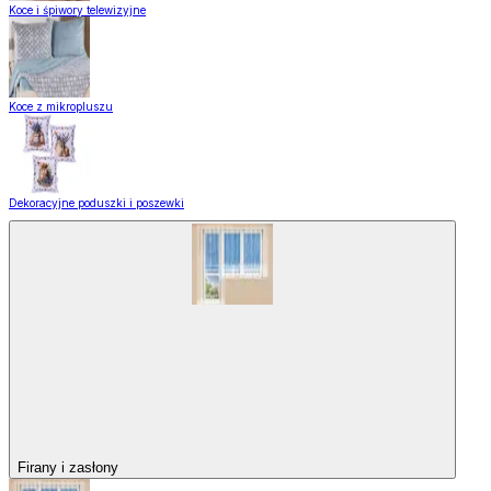
Koce i śpiwory telewizyjne
Koce z mikropluszu
Dekoracyjne poduszki i poszewki
Firany i zasłony