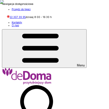
Nawigacja dostępnościowa
Przejdź do treści
22 307 39 95
dzisiaj
8:00
-
16:30
h
Kontakty
O nas
Menu