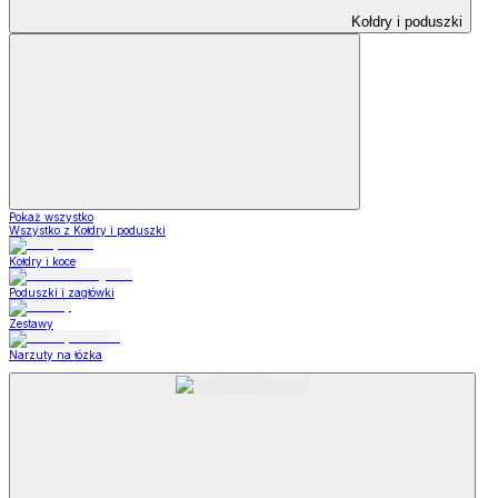
Kołdry i poduszki
Pokaż wszystko
Wszystko z Kołdry i poduszki
Kołdry i koce
Poduszki i zagłówki
Zestawy
Narzuty na łózka