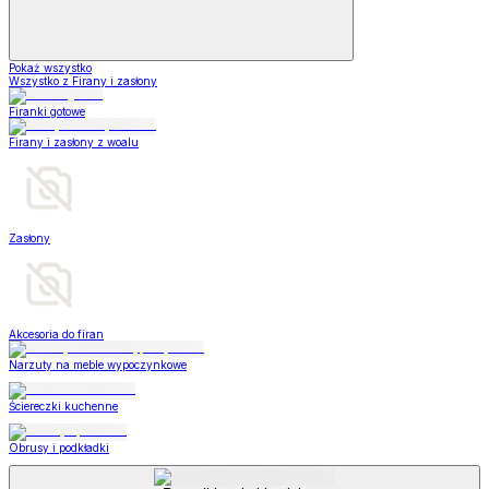
Pokaż wszystko
Wszystko z Firany i zasłony
Firanki gotowe
Firany i zasłony z woalu
Zasłony
Akcesoria do firan
Narzuty na meble wypoczynkowe
Ściereczki kuchenne
Obrusy i podkładki