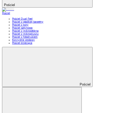
Pościel
Pościel
Pościel Dual Feel
Pościel z gładkiej bawełny
Pościel z kory
Pościel satynowa
Pościel z mikrowłókna
Pościel z mikropluszu
Pościel z fotodrukiem
Korzystne zestawy
Pościel dziecięca
Pościel