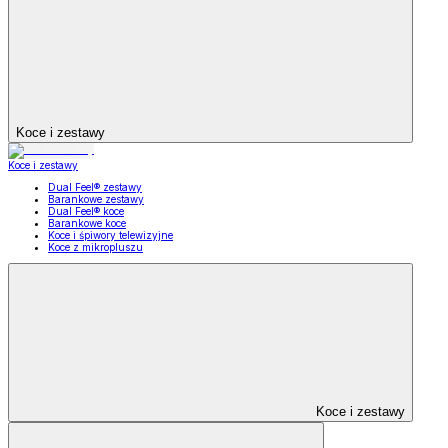
Koce i zestawy
Koce i zestawy
Dual Feel® zestawy
Barankowe zestawy
Dual Feel® koce
Barankowe koce
Koce i śpiwory telewizyjne
Koce z mikropluszu
Koce i zestawy