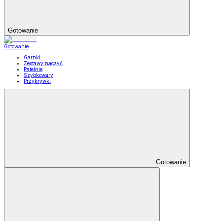
Gotowanie
Gotowanie
Garnki
Zestawy naczyń
Patelnie
Szybkowary
Przykrywki
Gotowanie