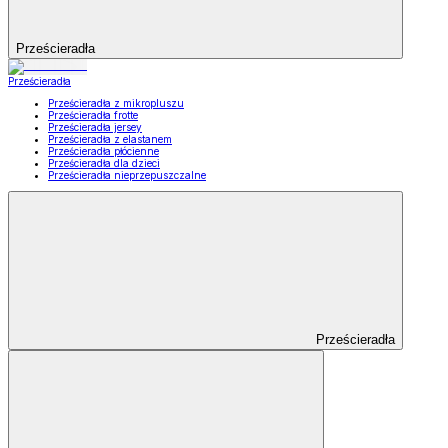
Prześcieradła
Prześcieradła
Prześcieradła z mikropluszu
Prześcieradła frotte
Prześcieradła jersey
Prześcieradła z elastanem
Prześcieradła płócienne
Prześcieradła dla dzieci
Prześcieradła nieprzepuszczalne
Prześcieradła