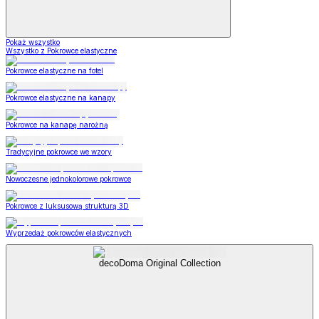
Pokaż wszystko
Wszystko z Pokrowce elastyczne
Pokrowce elastyczne na fotel
Pokrowce elastyczne na kanapy
Pokrowce na kanapę narożną
Tradycyjne pokrowce we wzory
Nowoczesne jednokolorowe pokrowce
Pokrowce z luksusową strukturą 3D
Wyprzedaż pokrowców elastycznych
decoDoma Original Collection