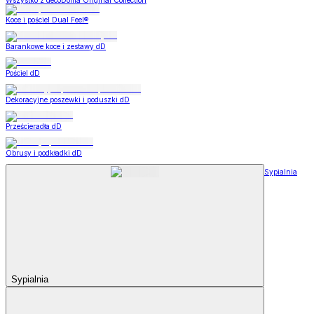
Wszystko z decoDoma Original Collection
Koce i pościel Dual Feel®
Barankowe koce i zestawy dD
Pościel dD
Dekoracyjne poszewki i poduszki dD
Prześcieradła dD
Obrusy i podkładki dD
Sypialnia
Sypialnia