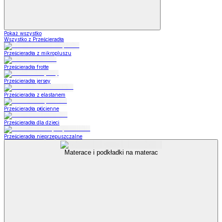
Pokaż wszystko
Wszystko z Prześcieradła
Prześcieradła z mikropluszu
Prześcieradła frotte
Prześcieradła jersey
Prześcieradła z elastanem
Prześcieradła płócienne
Prześcieradła dla dzieci
Prześcieradła nieprzepuszczalne
Materace i podkładki na materac