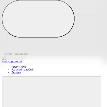
Podkładki na materace
Materace nawierzchniowe
Kołdry i poduszki
Kołdry i poduszki
Kołdry i koce
Poduszki i zagłówki
Zestawy