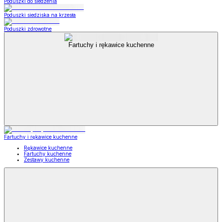
Poduszki do siedzenia
Poduszki siedziska na krzesła
Poduszki zdrowotne
Fartuchy i rękawice kuchenne
Fartuchy i rękawice kuchenne
Rękawice kuchenne
Fartuchy kuchenne
Zestawy kuchenne