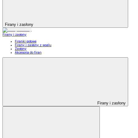
Firany i zasłony
Firany i zasłony
Firanki gotowe
Firany i zasłony z woalu
Zasłony
Akcesoria do firan
Firany i zasłony