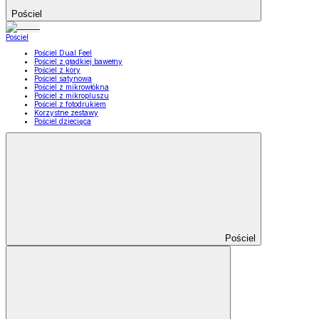
Pościel
Pościel
Pościel Dual Feel
Pościel z gładkiej bawełny
Pościel z kory
Pościel satynowa
Pościel z mikrowłókna
Pościel z mikropluszu
Pościel z fotodrukiem
Korzystne zestawy
Pościel dziecięca
Pościel