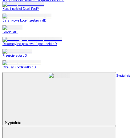
Wszystko z decoDoma Original Collection
Koce i pościel Dual Feel®
Barankowe koce i zestawy dD
Pościel dD
Dekoracyjne poszewki i poduszki dD
Prześcieradła dD
Obrusy i podkładki dD
Sypialnia
Sypialnia