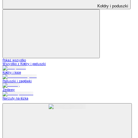
Kołdry i poduszki
Pokaż wszystko
Wszystko z Kołdry i poduszki
Kołdry i koce
Poduszki i zagłówki
Zestawy
Narzuty na łózka