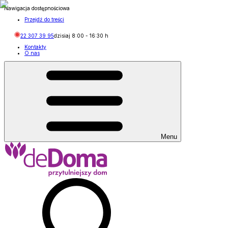
Nawigacja dostępnościowa
Przejdź do treści
22 307 39 95
dzisiaj
8:00
-
16:30
h
Kontakty
O nas
Menu