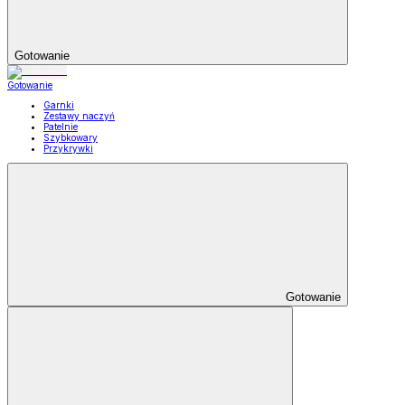
Gotowanie
Gotowanie
Garnki
Zestawy naczyń
Patelnie
Szybkowary
Przykrywki
Gotowanie