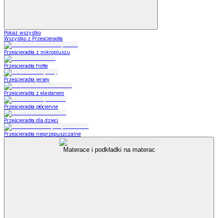
Pokaż wszystko
Wszystko z Prześcieradła
Prześcieradła z mikropluszu
Prześcieradła frotte
Prześcieradła jersey
Prześcieradła z elastanem
Prześcieradła płócienne
Prześcieradła dla dzieci
Prześcieradła nieprzepuszczalne
Materace i podkładki na materac