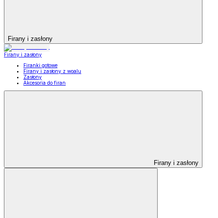
Firany i zasłony
Firany i zasłony
Firanki gotowe
Firany i zasłony z woalu
Zasłony
Akcesoria do firan
Firany i zasłony