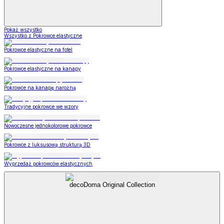
Pokaż wszystko
Wszystko z Pokrowce elastyczne
Pokrowce elastyczne na fotel
Pokrowce elastyczne na kanapy
Pokrowce na kanapę narożną
Tradycyjne pokrowce we wzory
Nowoczesne jednokolorowe pokrowce
Pokrowce z luksusową strukturą 3D
Wyprzedaż pokrowców elastycznych
decoDoma Original Collection