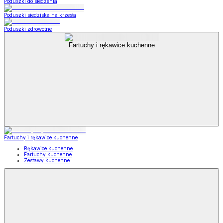
Poduszki do siedzenia
Poduszki siedziska na krzesła
Poduszki zdrowotne
Fartuchy i rękawice kuchenne
Fartuchy i rękawice kuchenne
Rękawice kuchenne
Fartuchy kuchenne
Zestawy kuchenne