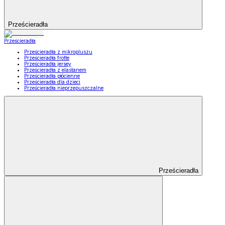
Prześcieradła
Prześcieradła
Prześcieradła z mikropluszu
Prześcieradła frotte
Prześcieradła jersey
Prześcieradła z elastanem
Prześcieradła płócienne
Prześcieradła dla dzieci
Prześcieradła nieprzepuszczalne
Prześcieradła