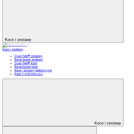
Koce i zestawy
Koce i zestawy
Dual Feel® zestawy
Barankowe zestawy
Dual Feel® koce
Barankowe koce
Koce i śpiwory telewizyjne
Koce z mikropluszu
Koce i zestawy