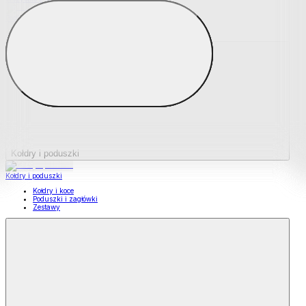
Podkładki na materace
Materace nawierzchniowe
Kołdry i poduszki
Kołdry i poduszki
Kołdry i koce
Poduszki i zagłówki
Zestawy