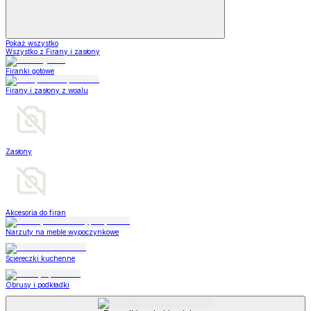
Pokaż wszystko
Wszystko z Firany i zasłony
Firanki gotowe
Firany i zasłony z woalu
Zasłony
Akcesoria do firan
Narzuty na meble wypoczynkowe
Ściereczki kuchenne
Obrusy i podkładki