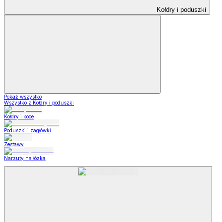
Kołdry i poduszki
Pokaż wszystko
Wszystko z Kołdry i poduszki
Kołdry i koce
Poduszki i zagłówki
Zestawy
Narzuty na łózka