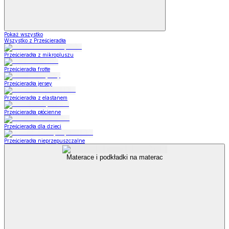
Pokaż wszystko
Wszystko z Prześcieradła
Prześcieradła z mikropluszu
Prześcieradła frotte
Prześcieradła jersey
Prześcieradła z elastanem
Prześcieradła płócienne
Prześcieradła dla dzieci
Prześcieradła nieprzepuszczalne
Materace i podkładki na materac