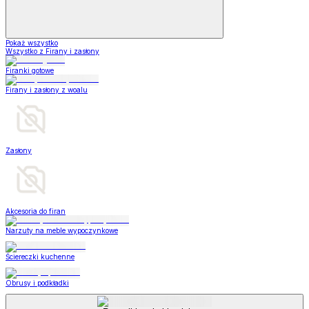
Pokaż wszystko
Wszystko z Firany i zasłony
Firanki gotowe
Firany i zasłony z woalu
Zasłony
Akcesoria do firan
Narzuty na meble wypoczynkowe
Ściereczki kuchenne
Obrusy i podkładki