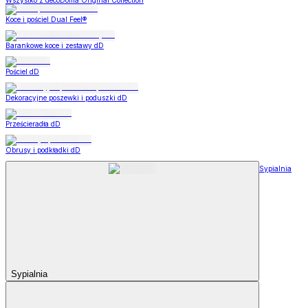
Wszystko z decoDoma Original Collection
Koce i pościel Dual Feel®
Barankowe koce i zestawy dD
Pościel dD
Dekoracyjne poszewki i poduszki dD
Prześcieradła dD
Obrusy i podkładki dD
Sypialnia
Sypialnia