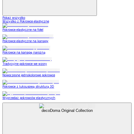
Pokaż wszystko
Wszystko z Pokrowce elastyczne
Pokrowce elastyczne na fotel
Pokrowce elastyczne na kanapy
Pokrowce na kanapę narożną
Tradycyjne pokrowce we wzory
Nowoczesne jednokolorowe pokrowce
Pokrowce z luksusową strukturą 3D
Wyprzedaż pokrowców elastycznych
decoDoma Original Collection