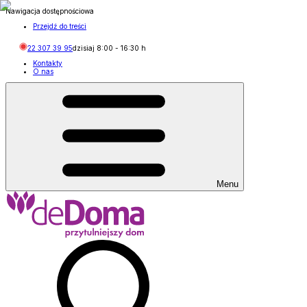
Nawigacja dostępnościowa
Przejdź do treści
22 307 39 95
dzisiaj
8:00
-
16:30
h
Kontakty
O nas
Menu