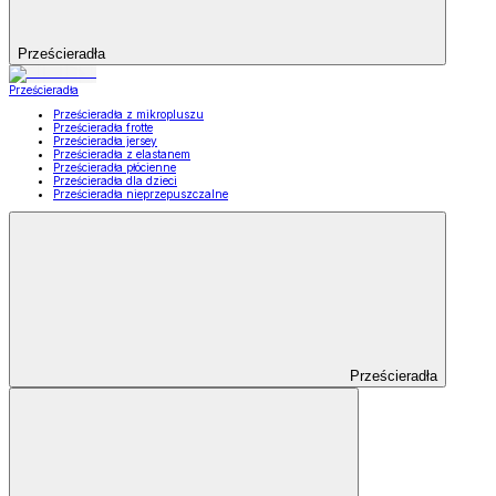
Prześcieradła
Prześcieradła
Prześcieradła z mikropluszu
Prześcieradła frotte
Prześcieradła jersey
Prześcieradła z elastanem
Prześcieradła płócienne
Prześcieradła dla dzieci
Prześcieradła nieprzepuszczalne
Prześcieradła