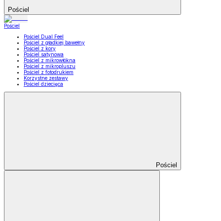
Pościel
Pościel
Pościel Dual Feel
Pościel z gładkiej bawełny
Pościel z kory
Pościel satynowa
Pościel z mikrowłókna
Pościel z mikropluszu
Pościel z fotodrukiem
Korzystne zestawy
Pościel dziecięca
Pościel