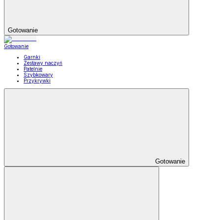
Gotowanie
Gotowanie
Garnki
Zestawy naczyń
Patelnie
Szybkowary
Przykrywki
Gotowanie