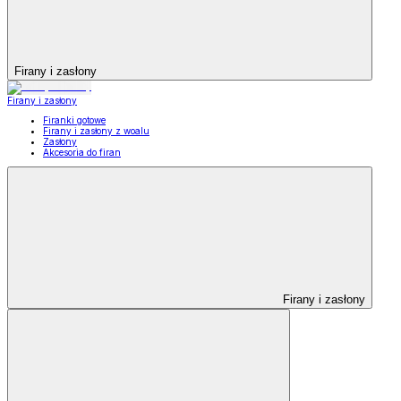
Firany i zasłony
Firany i zasłony
Firanki gotowe
Firany i zasłony z woalu
Zasłony
Akcesoria do firan
Firany i zasłony