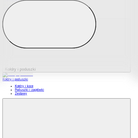
Podkładki na materace
Materace nawierzchniowe
Kołdry i poduszki
Kołdry i poduszki
Kołdry i koce
Poduszki i zagłówki
Zestawy