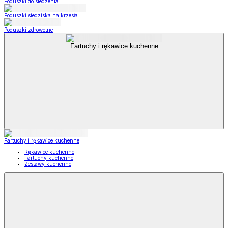
Poduszki do siedzenia
Poduszki siedziska na krzesła
Poduszki zdrowotne
Fartuchy i rękawice kuchenne
Fartuchy i rękawice kuchenne
Rękawice kuchenne
Fartuchy kuchenne
Zestawy kuchenne