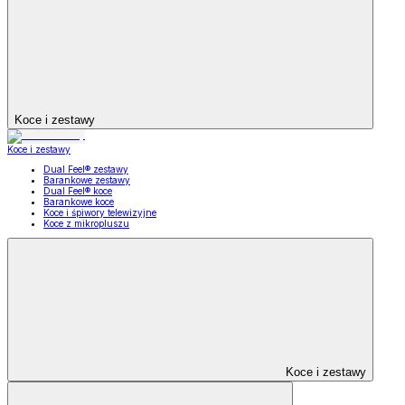
Koce i zestawy
Koce i zestawy
Dual Feel® zestawy
Barankowe zestawy
Dual Feel® koce
Barankowe koce
Koce i śpiwory telewizyjne
Koce z mikropluszu
Koce i zestawy