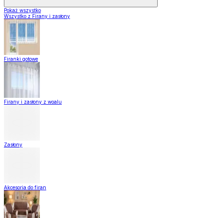
Pokaż wszystko
Wszystko z Firany i zasłony
Firanki gotowe
Firany i zasłony z woalu
Zasłony
Akcesoria do firan