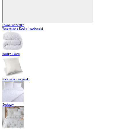
Pokaż wszystko
Wszystko z Kołdry i poduszki
Kołdry i koce
Poduszki i zagłówki
Zestawy