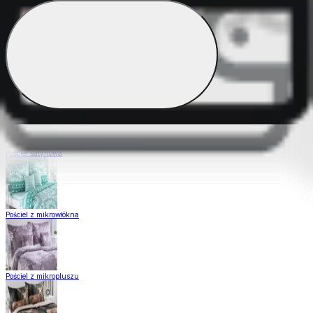
Pościel Dual Feel
Pościel z gładkiej bawełny
Pościel satynowa
Pościel z mikrowłókna
Pościel z mikropluszu