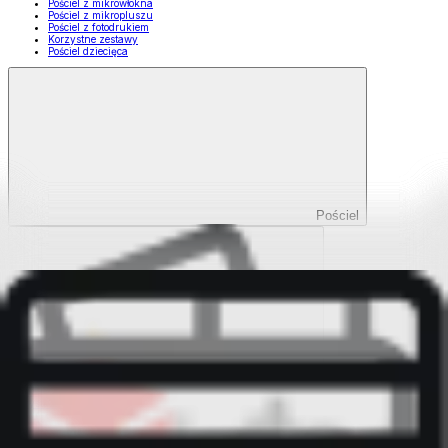
Pościel z mikrowłókna
Pościel z mikropluszu
Pościel z fotodrukiem
Korzystne zestawy
Pościel dziecięca
Pościel
Pokaż wszystko
Wszystko z Pościel