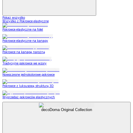
Pokaż wszystko
Wszystko z Pokrowce elastyczne
Pokrowce elastyczne na fotel
Pokrowce elastyczne na kanapy
Pokrowce na kanapę narożną
Tradycyjne pokrowce we wzory
Nowoczesne jednokolorowe pokrowce
Pokrowce z luksusową strukturą 3D
Wyprzedaż pokrowców elastycznych
decoDoma Original Collection