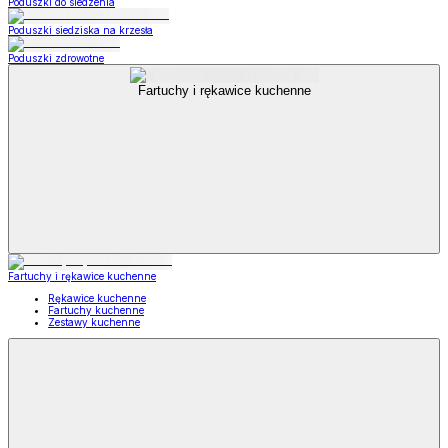
Poduszki do siedzenia
Poduszki siedziska na krzesła
Poduszki zdrowotne
Fartuchy i rękawice kuchenne
Fartuchy i rękawice kuchenne
Rękawice kuchenne
Fartuchy kuchenne
Zestawy kuchenne