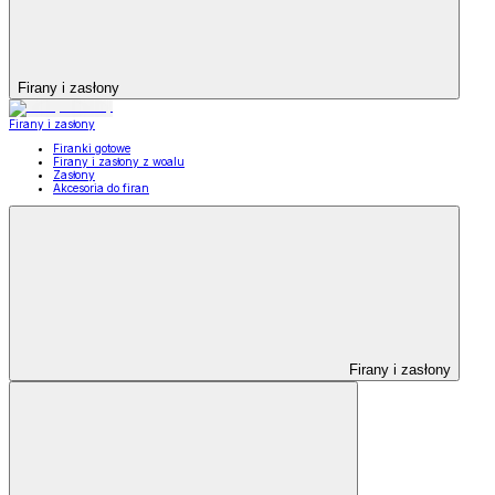
Firany i zasłony
Firany i zasłony
Firanki gotowe
Firany i zasłony z woalu
Zasłony
Akcesoria do firan
Firany i zasłony