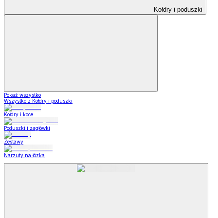
Kołdry i poduszki
Pokaż wszystko
Wszystko z Kołdry i poduszki
Kołdry i koce
Poduszki i zagłówki
Zestawy
Narzuty na łózka