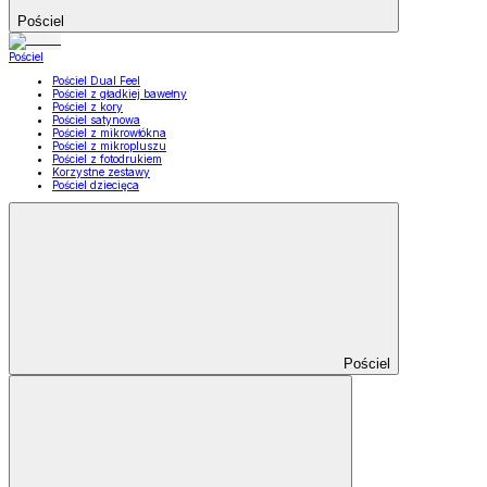
Pościel
Pościel
Pościel Dual Feel
Pościel z gładkiej bawełny
Pościel z kory
Pościel satynowa
Pościel z mikrowłókna
Pościel z mikropluszu
Pościel z fotodrukiem
Korzystne zestawy
Pościel dziecięca
Pościel