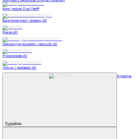
Wszystko z decoDoma Original Collection
Koce i pościel Dual Feel®
Barankowe koce i zestawy dD
Pościel dD
Dekoracyjne poszewki i poduszki dD
Prześcieradła dD
Obrusy i podkładki dD
Sypialnia
Sypialnia