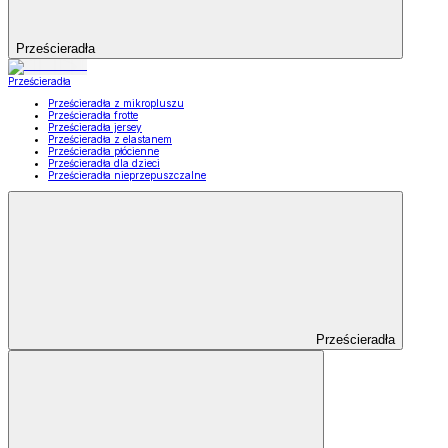
Prześcieradła
Prześcieradła
Prześcieradła z mikropluszu
Prześcieradła frotte
Prześcieradła jersey
Prześcieradła z elastanem
Prześcieradła płócienne
Prześcieradła dla dzieci
Prześcieradła nieprzepuszczalne
Prześcieradła