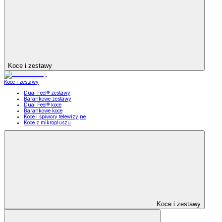
Koce i zestawy
Koce i zestawy
Dual Feel® zestawy
Barankowe zestawy
Dual Feel® koce
Barankowe koce
Koce i śpiwory telewizyjne
Koce z mikropluszu
Koce i zestawy