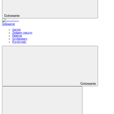
Gotowanie
Gotowanie
Garnki
Zestawy naczyń
Patelnie
Szybkowary
Przykrywki
Gotowanie