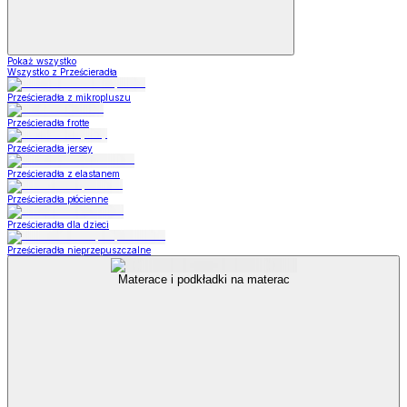
Pokaż wszystko
Wszystko z Prześcieradła
Prześcieradła z mikropluszu
Prześcieradła frotte
Prześcieradła jersey
Prześcieradła z elastanem
Prześcieradła płócienne
Prześcieradła dla dzieci
Prześcieradła nieprzepuszczalne
Materace i podkładki na materac