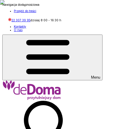
Nawigacja dostępnościowa
Przejdź do treści
22 307 39 95
dzisiaj
8:00
-
16:30
h
Kontakty
O nas
Menu