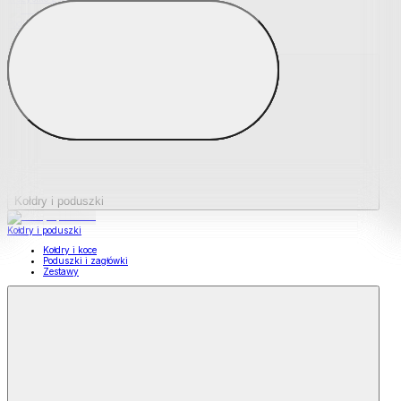
Podkładki na materace
Materace nawierzchniowe
Kołdry i poduszki
Kołdry i poduszki
Kołdry i koce
Poduszki i zagłówki
Zestawy