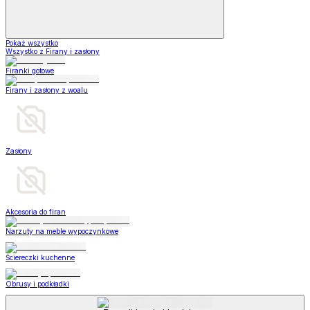
Pokaż wszystko
Wszystko z Firany i zasłony
Firanki gotowe
Firany i zasłony z woalu
Zasłony
Akcesoria do firan
Narzuty na meble wypoczynkowe
Ściereczki kuchenne
Obrusy i podkładki