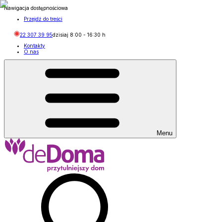
Nawigacja dostępnościowa
Przejdź do treści
22 307 39 95
dzisiaj
8:00
-
16:30
h
Kontakty
O nas
Menu