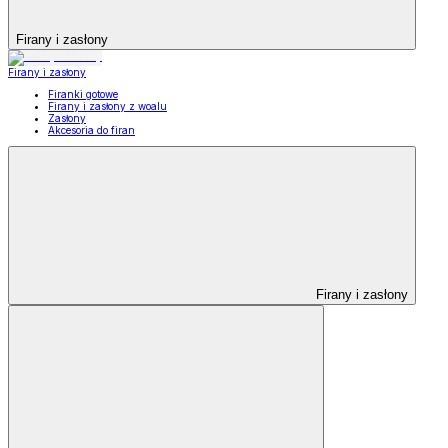
Firany i zasłony
Firany i zasłony
Firanki gotowe
Firany i zasłony z woalu
Zasłony
Akcesoria do firan
Firany i zasłony