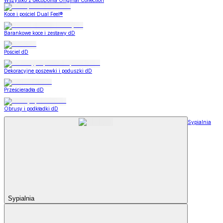
Wszystko z decoDoma Original Collection
Koce i pościel Dual Feel®
Barankowe koce i zestawy dD
Pościel dD
Dekoracyjne poszewki i poduszki dD
Prześcieradła dD
Obrusy i podkładki dD
Sypialnia
Sypialnia