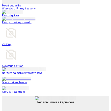
Pokaż wszystko
Wszystko z Firany i zasłony
Firanki gotowe
Firany i zasłony z woalu
Zasłony
Akcesoria do firan
Narzuty na meble wypoczynkowe
Ściereczki kuchenne
Obrusy i podkładki
Ręczniki małe i kąpielowe