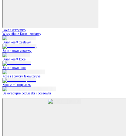
Pokaż wszystko
Wszystko z Koce i zestawy
Dual Feel® zestawy
Barankowe zestawy
Dual Feel® koce
Barankowe koce
Koce i śpiwory telewizyjne
Koce z mikropluszu
Dekoracyjne poduszki i poszewki