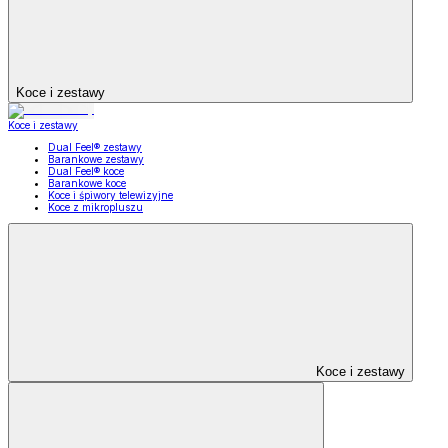
Koce i zestawy
Koce i zestawy
Dual Feel® zestawy
Barankowe zestawy
Dual Feel® koce
Barankowe koce
Koce i śpiwory telewizyjne
Koce z mikropluszu
Koce i zestawy