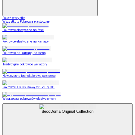
Pokaż wszystko
Wszystko z Pokrowce elastyczne
Pokrowce elastyczne na fotel
Pokrowce elastyczne na kanapy
Pokrowce na kanapę narożną
Tradycyjne pokrowce we wzory
Nowoczesne jednokolorowe pokrowce
Pokrowce z luksusową strukturą 3D
Wyprzedaż pokrowców elastycznych
decoDoma Original Collection