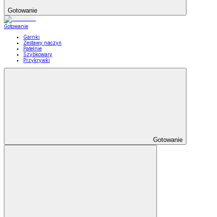
Gotowanie
Gotowanie
Garnki
Zestawy naczyń
Patelnie
Szybkowary
Przykrywki
Gotowanie