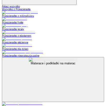
Pokaż wszystko
Wszystko z Prześcieradła
Prześcieradła z mikropluszu
Prześcieradła frotte
Prześcieradła jersey
Prześcieradła z elastanem
Prześcieradła płócienne
Prześcieradła dla dzieci
Prześcieradła nieprzepuszczalne
Materace i podkładki na materac