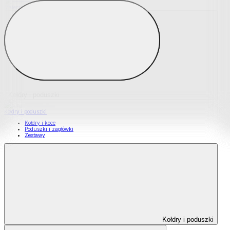
Materace nawierzchniowe
Kołdry i poduszki
Kołdry i poduszki
Kołdry i koce
Poduszki i zagłówki
Zestawy
Kołdry i poduszki