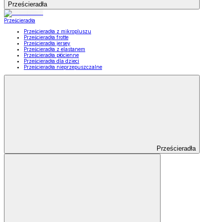
Prześcieradła
Prześcieradła
Prześcieradła z mikropluszu
Prześcieradła frotte
Prześcieradła jersey
Prześcieradła z elastanem
Prześcieradła płócienne
Prześcieradła dla dzieci
Prześcieradła nieprzepuszczalne
Prześcieradła