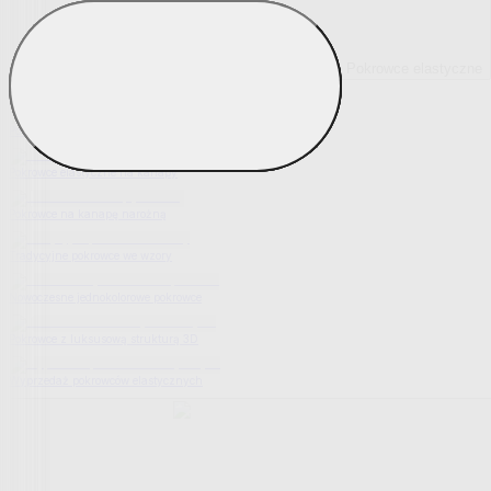
Pokrowce elastyczne
Pokaż wszystko
Wszystko z Pokrowce elastyczne
Pokrowce elastyczne na fotel
Pokrowce elastyczne na kanapy
Pokrowce na kanapę narożną
Tradycyjne pokrowce we wzory
Nowoczesne jednokolorowe pokrowce
Pokrowce z luksusową strukturą 3D
Wyprzedaż pokrowców elastycznych