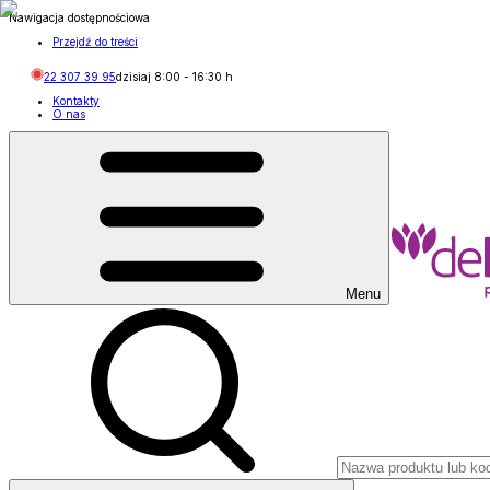
Nawigacja dostępnościowa
Przejdź do treści
22 307 39 95
dzisiaj
8:00
-
16:30
h
Kontakty
O nas
Menu