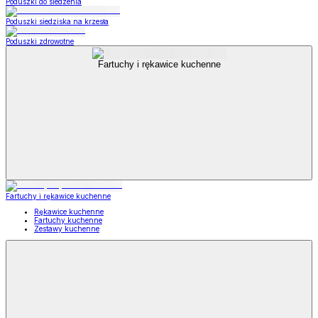
Poduszki do siedzenia
Poduszki siedziska na krzesła
Poduszki zdrowotne
Fartuchy i rękawice kuchenne
Fartuchy i rękawice kuchenne
Rękawice kuchenne
Fartuchy kuchenne
Zestawy kuchenne