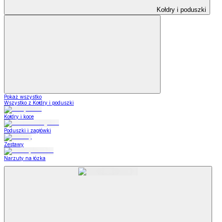
Kołdry i poduszki
Pokaż wszystko
Wszystko z Kołdry i poduszki
Kołdry i koce
Poduszki i zagłówki
Zestawy
Narzuty na łózka