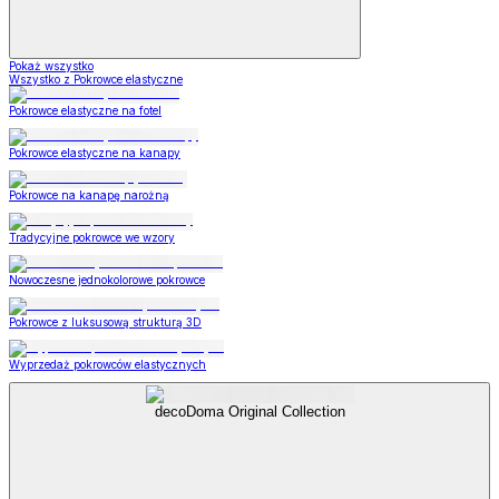
Pokaż wszystko
Wszystko z Pokrowce elastyczne
Pokrowce elastyczne na fotel
Pokrowce elastyczne na kanapy
Pokrowce na kanapę narożną
Tradycyjne pokrowce we wzory
Nowoczesne jednokolorowe pokrowce
Pokrowce z luksusową strukturą 3D
Wyprzedaż pokrowców elastycznych
decoDoma Original Collection