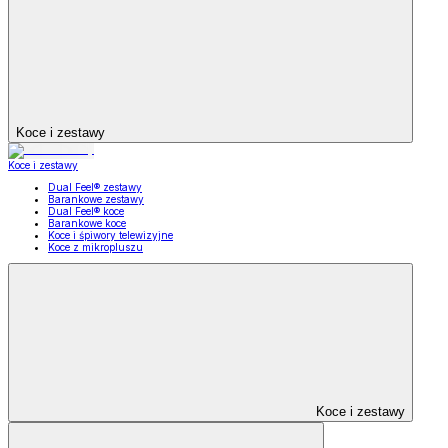
Koce i zestawy
Koce i zestawy
Dual Feel® zestawy
Barankowe zestawy
Dual Feel® koce
Barankowe koce
Koce i śpiwory telewizyjne
Koce z mikropluszu
Koce i zestawy