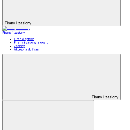
Firany i zasłony
Firany i zasłony
Firanki gotowe
Firany i zasłony z woalu
Zasłony
Akcesoria do firan
Firany i zasłony