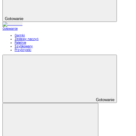
Gotowanie
Gotowanie
Garnki
Zestawy naczyń
Patelnie
Szybkowary
Przykrywki
Gotowanie