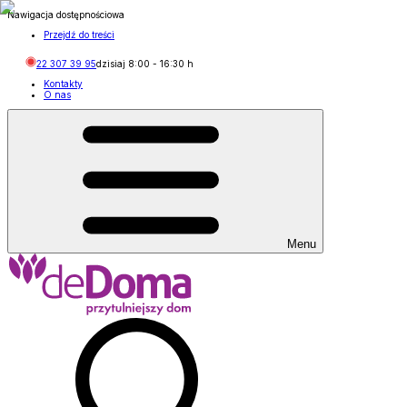
Nawigacja dostępnościowa
Przejdź do treści
22 307 39 95
dzisiaj
8:00
-
16:30
h
Kontakty
O nas
Menu