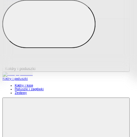
Podkładki na materace
Materace nawierzchniowe
Kołdry i poduszki
Kołdry i poduszki
Kołdry i koce
Poduszki i zagłówki
Zestawy