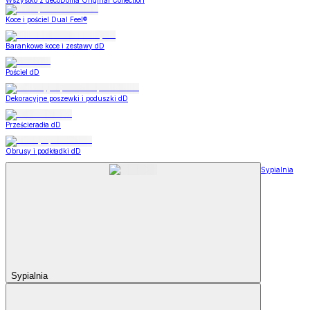
Wszystko z decoDoma Original Collection
Koce i pościel Dual Feel®
Barankowe koce i zestawy dD
Pościel dD
Dekoracyjne poszewki i poduszki dD
Prześcieradła dD
Obrusy i podkładki dD
Sypialnia
Sypialnia