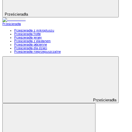
Prześcieradła
Prześcieradła
Prześcieradła z mikropluszu
Prześcieradła frotte
Prześcieradła jersey
Prześcieradła z elastanem
Prześcieradła płócienne
Prześcieradła dla dzieci
Prześcieradła nieprzepuszczalne
Prześcieradła