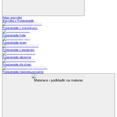
Pokaż wszystko
Wszystko z Prześcieradła
Prześcieradła z mikropluszu
Prześcieradła frotte
Prześcieradła jersey
Prześcieradła z elastanem
Prześcieradła płócienne
Prześcieradła dla dzieci
Prześcieradła nieprzepuszczalne
Materace i podkładki na materac