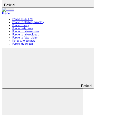
Pościel
Pościel
Pościel Dual Feel
Pościel z gładkiej bawełny
Pościel z kory
Pościel satynowa
Pościel z mikrowłókna
Pościel z mikropluszu
Pościel z fotodrukiem
Korzystne zestawy
Pościel dziecięca
Pościel