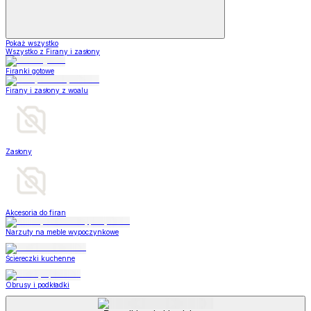
Pokaż wszystko
Wszystko z Firany i zasłony
Firanki gotowe
Firany i zasłony z woalu
Zasłony
Akcesoria do firan
Narzuty na meble wypoczynkowe
Ściereczki kuchenne
Obrusy i podkładki