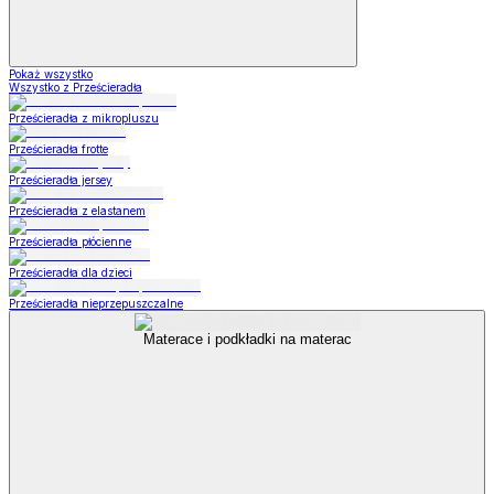
Pokaż wszystko
Wszystko z Prześcieradła
Prześcieradła z mikropluszu
Prześcieradła frotte
Prześcieradła jersey
Prześcieradła z elastanem
Prześcieradła płócienne
Prześcieradła dla dzieci
Prześcieradła nieprzepuszczalne
Materace i podkładki na materac