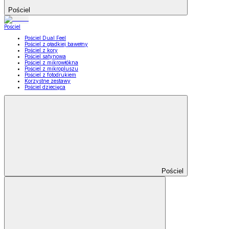
Pościel
Pościel
Pościel Dual Feel
Pościel z gładkiej bawełny
Pościel z kory
Pościel satynowa
Pościel z mikrowłókna
Pościel z mikropluszu
Pościel z fotodrukiem
Korzystne zestawy
Pościel dziecięca
Pościel