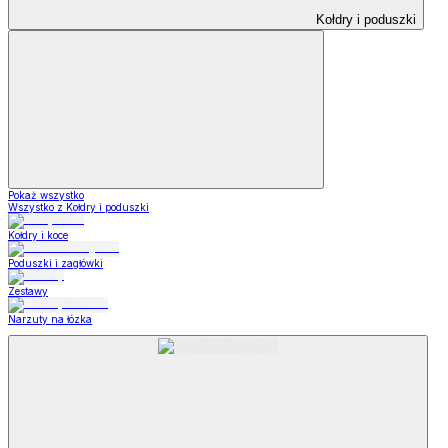
Kołdry i poduszki
Pokaż wszystko
Wszystko z Kołdry i poduszki
Kołdry i koce
Poduszki i zagłówki
Zestawy
Narzuty na łózka