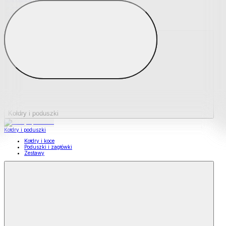
Podkładki na materace
Materace nawierzchniowe
Kołdry i poduszki
Kołdry i poduszki
Kołdry i koce
Poduszki i zagłówki
Zestawy