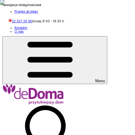
Nawigacja dostępnościowa
Przejdź do treści
22 307 39 95
dzisiaj
8:00
-
16:30
h
Kontakty
O nas
Menu