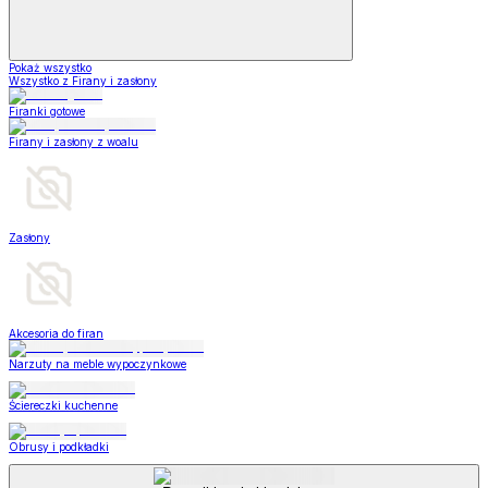
Pokaż wszystko
Wszystko z Firany i zasłony
Firanki gotowe
Firany i zasłony z woalu
Zasłony
Akcesoria do firan
Narzuty na meble wypoczynkowe
Ściereczki kuchenne
Obrusy i podkładki