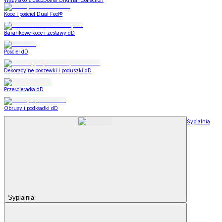
Wszystko z decoDoma Original Collection
Koce i pościel Dual Feel®
Barankowe koce i zestawy dD
Pościel dD
Dekoracyjne poszewki i poduszki dD
Prześcieradła dD
Obrusy i podkładki dD
Sypialnia
Sypialnia