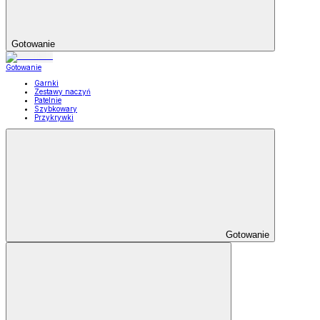
Gotowanie
Gotowanie
Garnki
Zestawy naczyń
Patelnie
Szybkowary
Przykrywki
Gotowanie