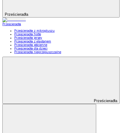
Prześcieradła
Prześcieradła
Prześcieradła z mikropluszu
Prześcieradła frotte
Prześcieradła jersey
Prześcieradła z elastanem
Prześcieradła płócienne
Prześcieradła dla dzieci
Prześcieradła nieprzepuszczalne
Prześcieradła