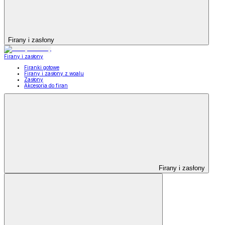
Firany i zasłony
Firany i zasłony
Firanki gotowe
Firany i zasłony z woalu
Zasłony
Akcesoria do firan
Firany i zasłony