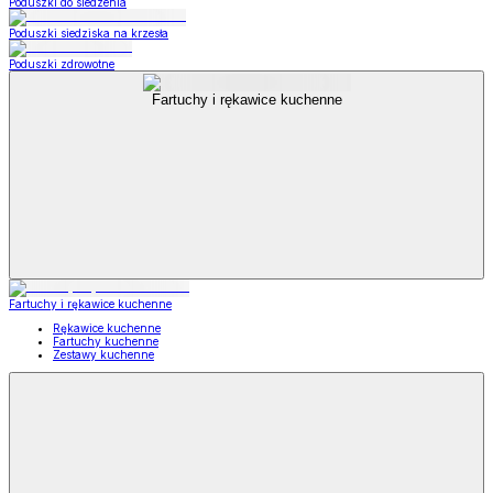
Poduszki do siedzenia
Poduszki siedziska na krzesła
Poduszki zdrowotne
Fartuchy i rękawice kuchenne
Fartuchy i rękawice kuchenne
Rękawice kuchenne
Fartuchy kuchenne
Zestawy kuchenne