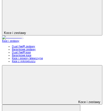
Koce i zestawy
Koce i zestawy
Dual Feel® zestawy
Barankowe zestawy
Dual Feel® koce
Barankowe koce
Koce i śpiwory telewizyjne
Koce z mikropluszu
Koce i zestawy