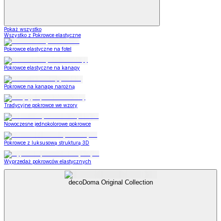
Pokaż wszystko
Wszystko z Pokrowce elastyczne
Pokrowce elastyczne na fotel
Pokrowce elastyczne na kanapy
Pokrowce na kanapę narożną
Tradycyjne pokrowce we wzory
Nowoczesne jednokolorowe pokrowce
Pokrowce z luksusową strukturą 3D
Wyprzedaż pokrowców elastycznych
decoDoma Original Collection