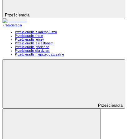
Prześcieradła
Prześcieradła
Prześcieradła z mikropluszu
Prześcieradła frotte
Prześcieradła jersey
Prześcieradła z elastanem
Prześcieradła płócienne
Prześcieradła dla dzieci
Prześcieradła nieprzepuszczalne
Prześcieradła