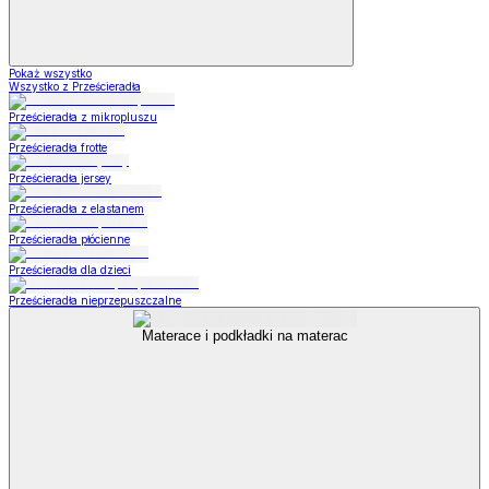
Pokaż wszystko
Wszystko z Prześcieradła
Prześcieradła z mikropluszu
Prześcieradła frotte
Prześcieradła jersey
Prześcieradła z elastanem
Prześcieradła płócienne
Prześcieradła dla dzieci
Prześcieradła nieprzepuszczalne
Materace i podkładki na materac