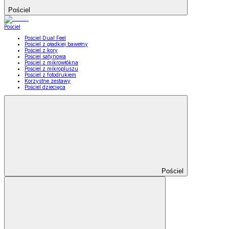
Pościel
Pościel
Pościel Dual Feel
Pościel z gładkiej bawełny
Pościel z kory
Pościel satynowa
Pościel z mikrowłókna
Pościel z mikropluszu
Pościel z fotodrukiem
Korzystne zestawy
Pościel dziecięca
Pościel