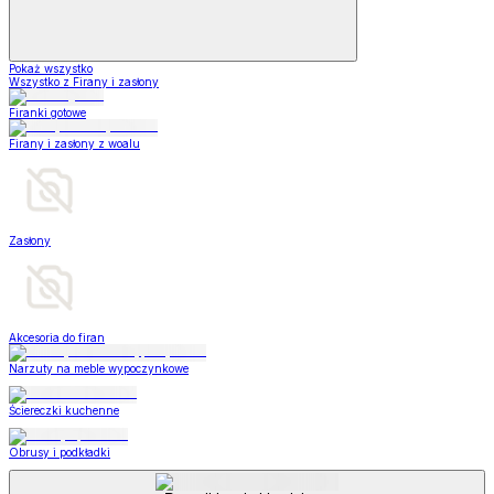
Pokaż wszystko
Wszystko z Firany i zasłony
Firanki gotowe
Firany i zasłony z woalu
Zasłony
Akcesoria do firan
Narzuty na meble wypoczynkowe
Ściereczki kuchenne
Obrusy i podkładki