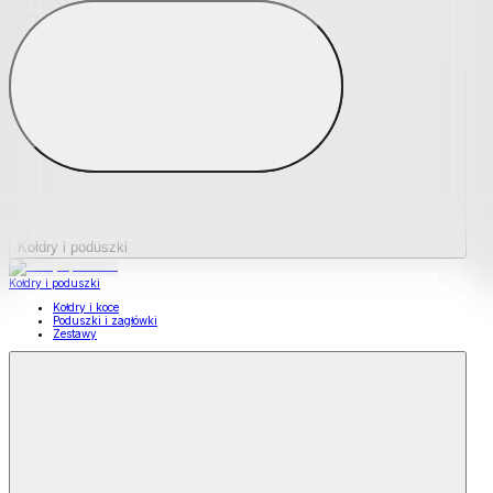
Podkładki na materace
Materace nawierzchniowe
Kołdry i poduszki
Kołdry i poduszki
Kołdry i koce
Poduszki i zagłówki
Zestawy