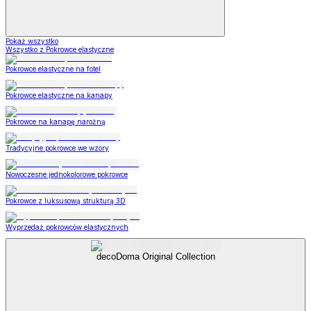
Pokaż wszystko
Wszystko z Pokrowce elastyczne
Pokrowce elastyczne na fotel
Pokrowce elastyczne na kanapy
Pokrowce na kanapę narożną
Tradycyjne pokrowce we wzory
Nowoczesne jednokolorowe pokrowce
Pokrowce z luksusową strukturą 3D
Wyprzedaż pokrowców elastycznych
decoDoma Original Collection