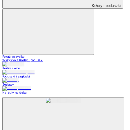
Kołdry i poduszki
Pokaż wszystko
Wszystko z Kołdry i poduszki
Kołdry i koce
Poduszki i zagłówki
Zestawy
Narzuty na łózka