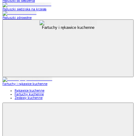
Poduszki do siedzenia
Poduszki siedziska na krzesła
Poduszki zdrowotne
Fartuchy i rękawice kuchenne
Fartuchy i rękawice kuchenne
Rękawice kuchenne
Fartuchy kuchenne
Zestawy kuchenne