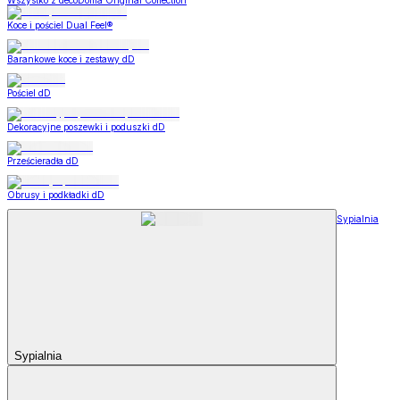
Wszystko z decoDoma Original Collection
Koce i pościel Dual Feel®
Barankowe koce i zestawy dD
Pościel dD
Dekoracyjne poszewki i poduszki dD
Prześcieradła dD
Obrusy i podkładki dD
Sypialnia
Sypialnia