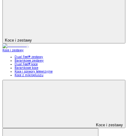
Koce i zestawy
Koce i zestawy
Dual Feel® zestawy
Barankowe zestawy
Dual Feel® koce
Barankowe koce
Koce i śpiwory telewizyjne
Koce z mikropluszu
Koce i zestawy