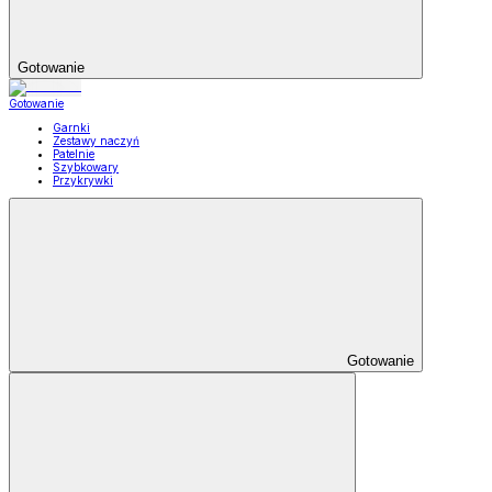
Gotowanie
Gotowanie
Garnki
Zestawy naczyń
Patelnie
Szybkowary
Przykrywki
Gotowanie