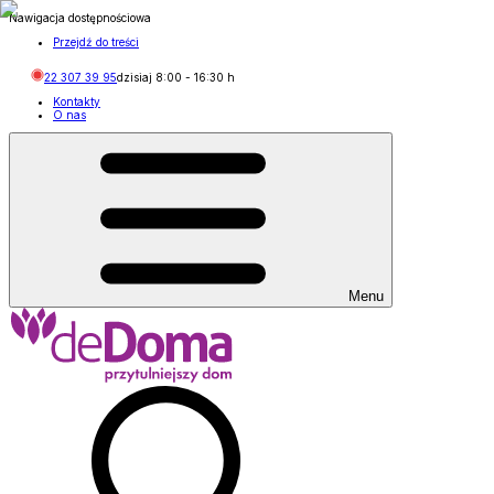
Nawigacja dostępnościowa
Przejdź do treści
22 307 39 95
dzisiaj
8:00
-
16:30
h
Kontakty
O nas
Menu