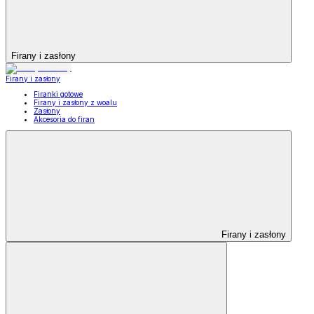
Firany i zasłony
Firany i zasłony
Firanki gotowe
Firany i zasłony z woalu
Zasłony
Akcesoria do firan
Firany i zasłony