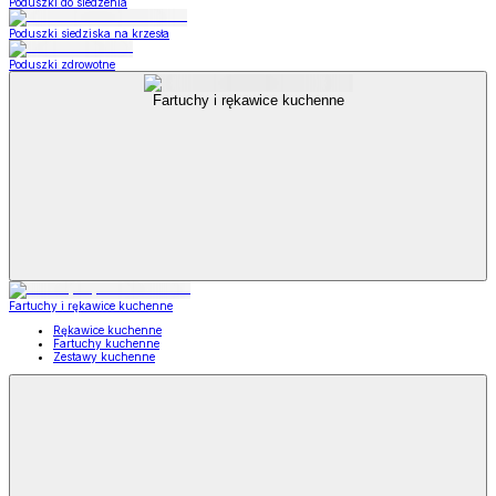
Poduszki do siedzenia
Poduszki siedziska na krzesła
Poduszki zdrowotne
Fartuchy i rękawice kuchenne
Fartuchy i rękawice kuchenne
Rękawice kuchenne
Fartuchy kuchenne
Zestawy kuchenne