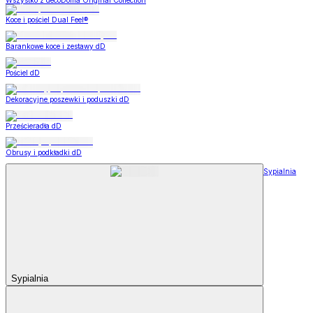
Wszystko z decoDoma Original Collection
Koce i pościel Dual Feel®
Barankowe koce i zestawy dD
Pościel dD
Dekoracyjne poszewki i poduszki dD
Prześcieradła dD
Obrusy i podkładki dD
Sypialnia
Sypialnia