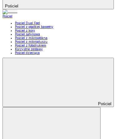
Pościel
Pościel
Pościel Dual Feel
Pościel z gładkiej bawełny
Pościel z kory
Pościel satynowa
Pościel z mikrowłókna
Pościel z mikropluszu
Pościel z fotodrukiem
Korzystne zestawy
Pościel dziecięca
Pościel