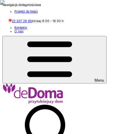
Nawigacja dostępnościowa
Przejdź do treści
22 307 39 95
dzisiaj
8:00
-
16:30
h
Kontakty
O nas
Menu