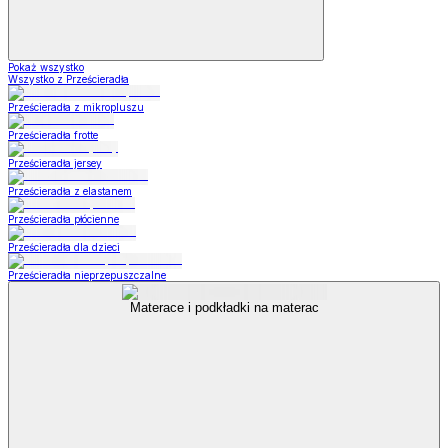
Pokaż wszystko
Wszystko z Prześcieradła
Prześcieradła z mikropluszu
Prześcieradła frotte
Prześcieradła jersey
Prześcieradła z elastanem
Prześcieradła płócienne
Prześcieradła dla dzieci
Prześcieradła nieprzepuszczalne
Materace i podkładki na materac