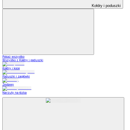
Kołdry i poduszki
Pokaż wszystko
Wszystko z Kołdry i poduszki
Kołdry i koce
Poduszki i zagłówki
Zestawy
Narzuty na łózka