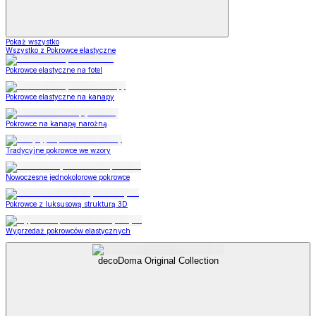
Pokaż wszystko
Wszystko z Pokrowce elastyczne
Pokrowce elastyczne na fotel
Pokrowce elastyczne na kanapy
Pokrowce na kanapę narożną
Tradycyjne pokrowce we wzory
Nowoczesne jednokolorowe pokrowce
Pokrowce z luksusową strukturą 3D
Wyprzedaż pokrowców elastycznych
decoDoma Original Collection