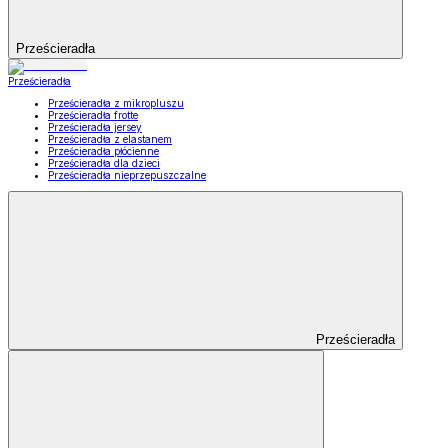
Prześcieradła
Prześcieradła
Prześcieradła z mikropluszu
Prześcieradła frotte
Prześcieradła jersey
Prześcieradła z elastanem
Prześcieradła płócienne
Prześcieradła dla dzieci
Prześcieradła nieprzepuszczalne
Prześcieradła