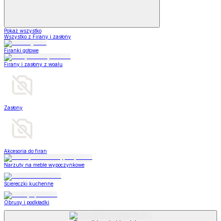
Pokaż wszystko
Wszystko z Firany i zasłony
Firanki gotowe
Firany i zasłony z woalu
Zasłony
Akcesoria do firan
Narzuty na meble wypoczynkowe
Ściereczki kuchenne
Obrusy i podkładki