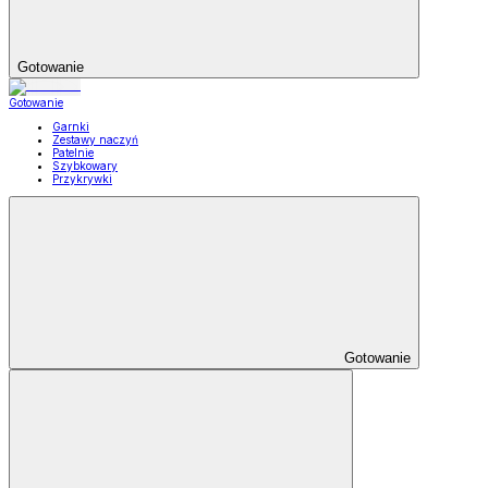
Gotowanie
Gotowanie
Garnki
Zestawy naczyń
Patelnie
Szybkowary
Przykrywki
Gotowanie