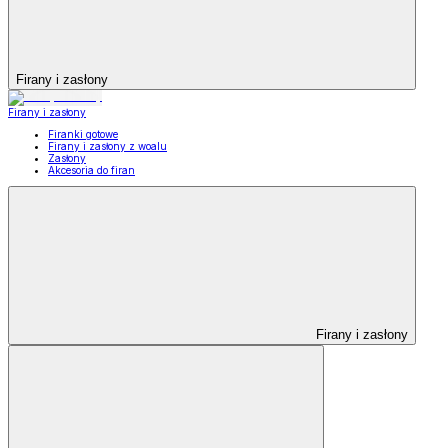
Firany i zasłony
Firany i zasłony
Firanki gotowe
Firany i zasłony z woalu
Zasłony
Akcesoria do firan
Firany i zasłony