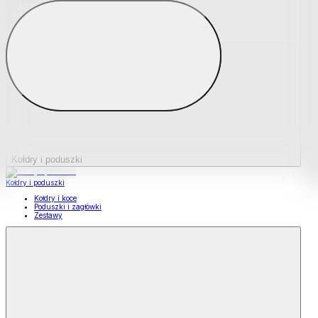
Podkładki na materace
Materace nawierzchniowe
Kołdry i poduszki
Kołdry i poduszki
Kołdry i koce
Poduszki i zagłówki
Zestawy