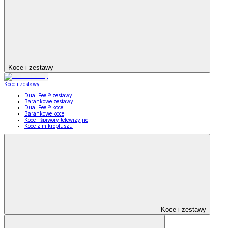
Koce i zestawy
Koce i zestawy
Dual Feel® zestawy
Barankowe zestawy
Dual Feel® koce
Barankowe koce
Koce i śpiwory telewizyjne
Koce z mikropluszu
Koce i zestawy