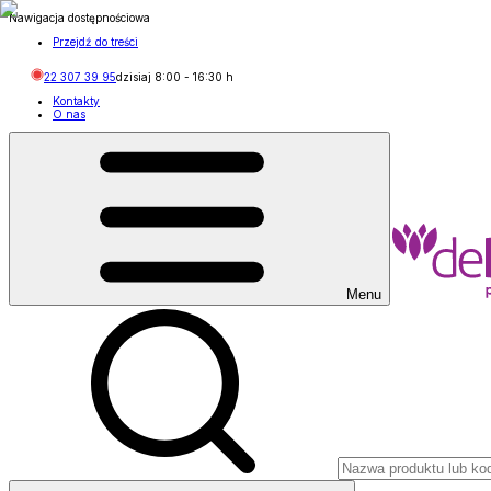
Nawigacja dostępnościowa
Przejdź do treści
22 307 39 95
dzisiaj
8:00
-
16:30
h
Kontakty
O nas
Menu