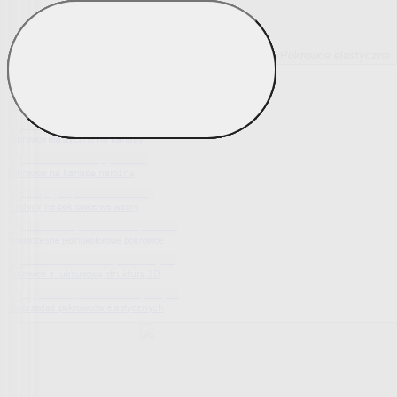
Pokrowce elastyczne
Pokaż wszystko
Wszystko z Pokrowce elastyczne
Pokrowce elastyczne na fotel
Pokrowce elastyczne na kanapy
Pokrowce na kanapę narożną
Tradycyjne pokrowce we wzory
Nowoczesne jednokolorowe pokrowce
Pokrowce z luksusową strukturą 3D
Wyprzedaż pokrowców elastycznych