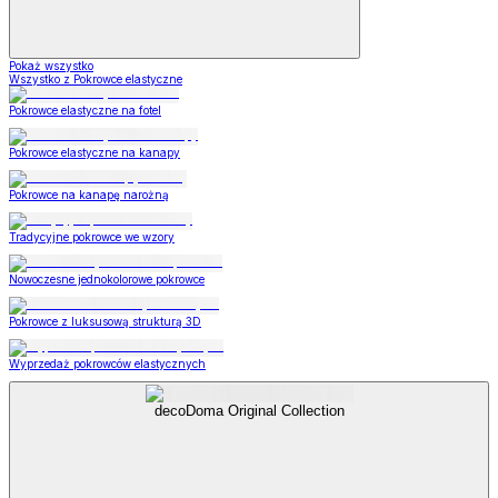
Pokaż wszystko
Wszystko z Pokrowce elastyczne
Pokrowce elastyczne na fotel
Pokrowce elastyczne na kanapy
Pokrowce na kanapę narożną
Tradycyjne pokrowce we wzory
Nowoczesne jednokolorowe pokrowce
Pokrowce z luksusową strukturą 3D
Wyprzedaż pokrowców elastycznych
decoDoma Original Collection