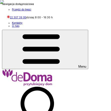
Nawigacja dostępnościowa
Przejdź do treści
22 307 39 95
dzisiaj
8:00
-
16:30
h
Kontakty
O nas
Menu