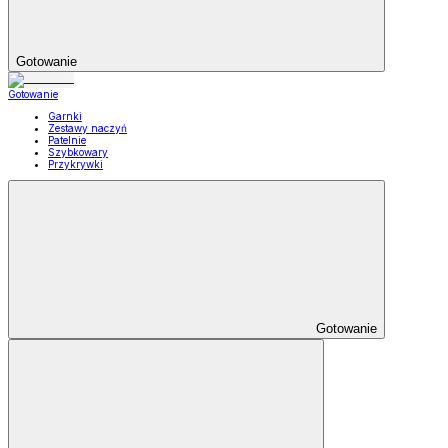
Gotowanie
Gotowanie
Garnki
Zestawy naczyń
Patelnie
Szybkowary
Przykrywki
Gotowanie