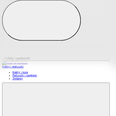
Podkładki na materace
Materace nawierzchniowe
Kołdry i poduszki
Kołdry i poduszki
Kołdry i koce
Poduszki i zagłówki
Zestawy