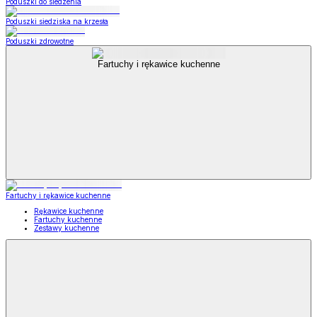
Poduszki do siedzenia
Poduszki siedziska na krzesła
Poduszki zdrowotne
Fartuchy i rękawice kuchenne
Fartuchy i rękawice kuchenne
Rękawice kuchenne
Fartuchy kuchenne
Zestawy kuchenne