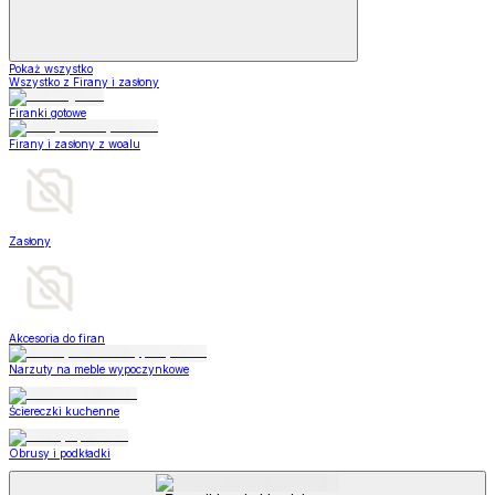
Pokaż wszystko
Wszystko z Firany i zasłony
Firanki gotowe
Firany i zasłony z woalu
Zasłony
Akcesoria do firan
Narzuty na meble wypoczynkowe
Ściereczki kuchenne
Obrusy i podkładki