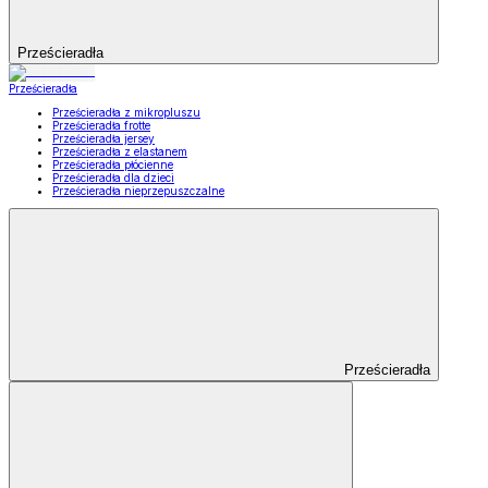
Prześcieradła
Prześcieradła
Prześcieradła z mikropluszu
Prześcieradła frotte
Prześcieradła jersey
Prześcieradła z elastanem
Prześcieradła płócienne
Prześcieradła dla dzieci
Prześcieradła nieprzepuszczalne
Prześcieradła