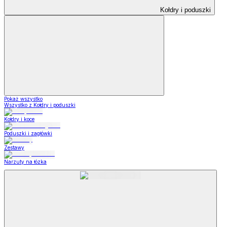
Kołdry i poduszki
Pokaż wszystko
Wszystko z Kołdry i poduszki
Kołdry i koce
Poduszki i zagłówki
Zestawy
Narzuty na łózka