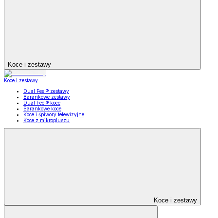
Koce i zestawy
Koce i zestawy
Dual Feel® zestawy
Barankowe zestawy
Dual Feel® koce
Barankowe koce
Koce i śpiwory telewizyjne
Koce z mikropluszu
Koce i zestawy