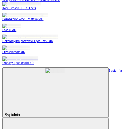
Wszystko z decoDoma Original Collection
Koce i pościel Dual Feel®
Barankowe koce i zestawy dD
Pościel dD
Dekoracyjne poszewki i poduszki dD
Prześcieradła dD
Obrusy i podkładki dD
Sypialnia
Sypialnia