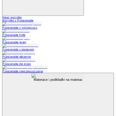
Pokaż wszystko
Wszystko z Prześcieradła
Prześcieradła z mikropluszu
Prześcieradła frotte
Prześcieradła jersey
Prześcieradła z elastanem
Prześcieradła płócienne
Prześcieradła dla dzieci
Prześcieradła nieprzepuszczalne
Materace i podkładki na materac