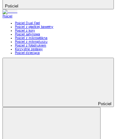
Pościel
Pościel
Pościel Dual Feel
Pościel z gładkiej bawełny
Pościel z kory
Pościel satynowa
Pościel z mikrowłókna
Pościel z mikropluszu
Pościel z fotodrukiem
Korzystne zestawy
Pościel dziecięca
Pościel