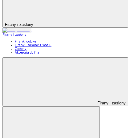
Firany i zasłony
Firany i zasłony
Firanki gotowe
Firany i zasłony z woalu
Zasłony
Akcesoria do firan
Firany i zasłony