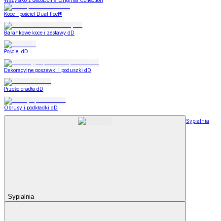
Wszystko z decoDoma Original Collection
Koce i pościel Dual Feel®
Barankowe koce i zestawy dD
Pościel dD
Dekoracyjne poszewki i poduszki dD
Prześcieradła dD
Obrusy i podkładki dD
Sypialnia
Sypialnia