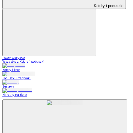
Kołdry i poduszki
Pokaż wszystko
Wszystko z Kołdry i poduszki
Kołdry i koce
Poduszki i zagłówki
Zestawy
Narzuty na łózka