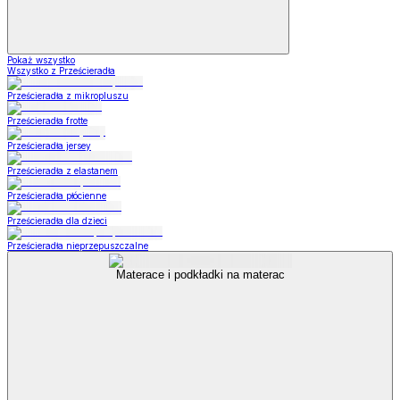
Pokaż wszystko
Wszystko z Prześcieradła
Prześcieradła z mikropluszu
Prześcieradła frotte
Prześcieradła jersey
Prześcieradła z elastanem
Prześcieradła płócienne
Prześcieradła dla dzieci
Prześcieradła nieprzepuszczalne
Materace i podkładki na materac