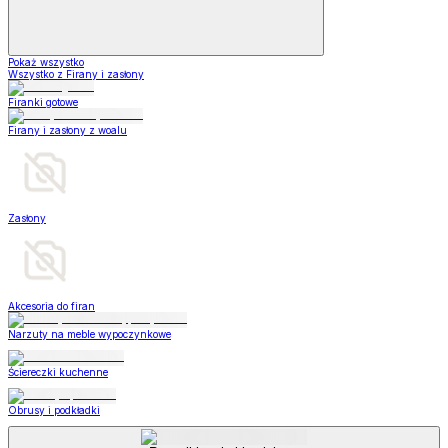
Pokaż wszystko
Wszystko z Firany i zasłony
Firanki gotowe
Firany i zasłony z woalu
Zasłony
Akcesoria do firan
Narzuty na meble wypoczynkowe
Ściereczki kuchenne
Obrusy i podkładki