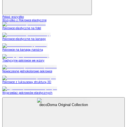
Pokaż wszystko
Wszystko z Pokrowce elastyczne
Pokrowce elastyczne na fotel
Pokrowce elastyczne na kanapy
Pokrowce na kanapę narożną
Tradycyjne pokrowce we wzory
Nowoczesne jednokolorowe pokrowce
Pokrowce z luksusową strukturą 3D
Wyprzedaż pokrowców elastycznych
decoDoma Original Collection