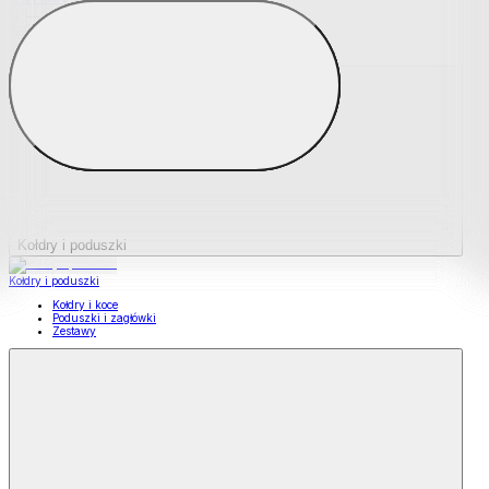
Podkładki na materace
Materace nawierzchniowe
Kołdry i poduszki
Kołdry i poduszki
Kołdry i koce
Poduszki i zagłówki
Zestawy