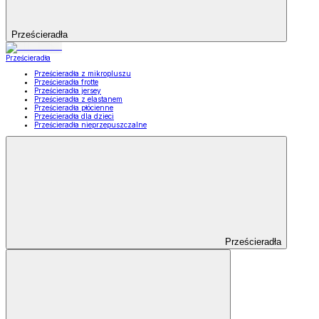
Prześcieradła
Prześcieradła
Prześcieradła z mikropluszu
Prześcieradła frotte
Prześcieradła jersey
Prześcieradła z elastanem
Prześcieradła płócienne
Prześcieradła dla dzieci
Prześcieradła nieprzepuszczalne
Prześcieradła