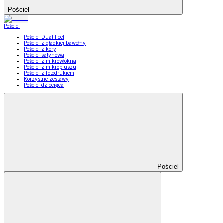
Pościel
Pościel
Pościel Dual Feel
Pościel z gładkiej bawełny
Pościel z kory
Pościel satynowa
Pościel z mikrowłókna
Pościel z mikropluszu
Pościel z fotodrukiem
Korzystne zestawy
Pościel dziecięca
Pościel