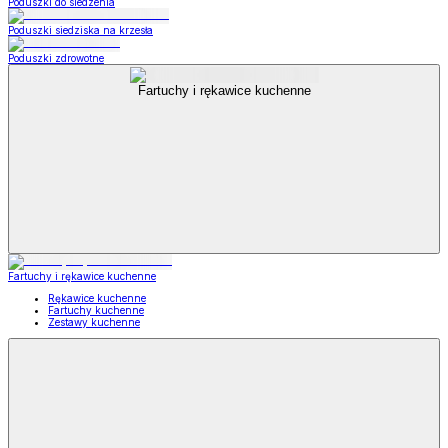
Poduszki do siedzenia
Poduszki siedziska na krzesła
Poduszki zdrowotne
Fartuchy i rękawice kuchenne
Fartuchy i rękawice kuchenne
Rękawice kuchenne
Fartuchy kuchenne
Zestawy kuchenne