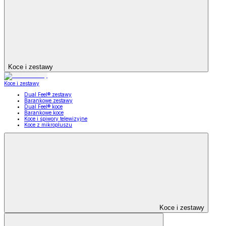
Koce i zestawy
Koce i zestawy
Dual Feel® zestawy
Barankowe zestawy
Dual Feel® koce
Barankowe koce
Koce i śpiwory telewizyjne
Koce z mikropluszu
Koce i zestawy