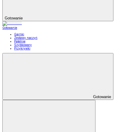
Gotowanie
Gotowanie
Garnki
Zestawy naczyń
Patelnie
Szybkowary
Przykrywki
Gotowanie