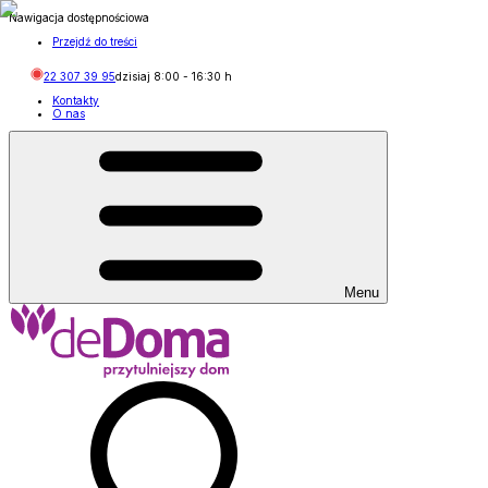
Nawigacja dostępnościowa
Przejdź do treści
22 307 39 95
dzisiaj
8:00
-
16:30
h
Kontakty
O nas
Menu