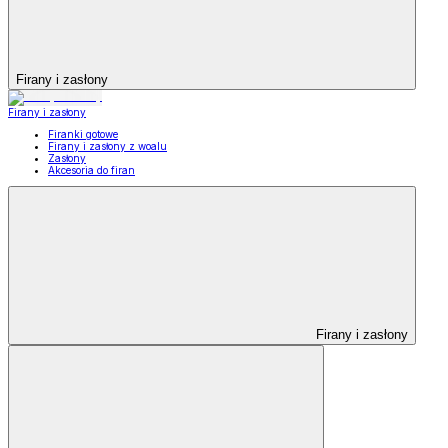
Firany i zasłony
Firany i zasłony
Firanki gotowe
Firany i zasłony z woalu
Zasłony
Akcesoria do firan
Firany i zasłony