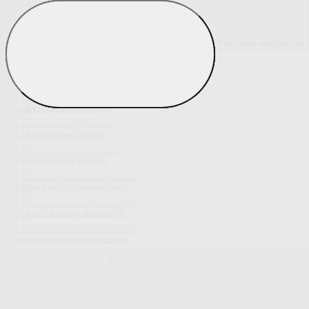
Pokrowce elastyczne
Pokaż wszystko
Wszystko z Pokrowce elastyczne
Pokrowce elastyczne na fotel
Pokrowce elastyczne na kanapy
Pokrowce na kanapę narożną
Tradycyjne pokrowce we wzory
Nowoczesne jednokolorowe pokrowce
Pokrowce z luksusową strukturą 3D
Wyprzedaż pokrowców elastycznych