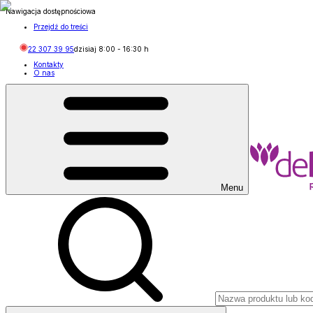
Nawigacja dostępnościowa
Przejdź do treści
22 307 39 95
dzisiaj
8:00
-
16:30
h
Kontakty
O nas
Menu