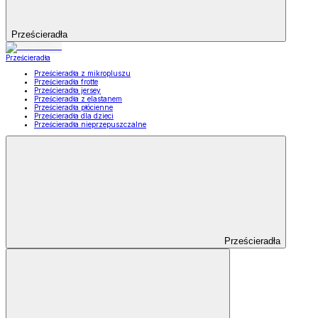
Prześcieradła
Prześcieradła
Prześcieradła z mikropluszu
Prześcieradła frotte
Prześcieradła jersey
Prześcieradła z elastanem
Prześcieradła płócienne
Prześcieradła dla dzieci
Prześcieradła nieprzepuszczalne
Prześcieradła