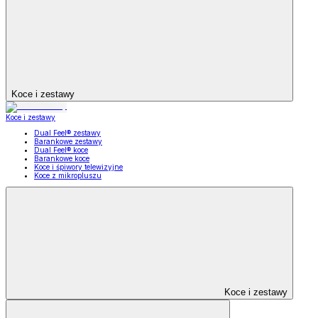
Koce i zestawy
Koce i zestawy
Dual Feel® zestawy
Barankowe zestawy
Dual Feel® koce
Barankowe koce
Koce i śpiwory telewizyjne
Koce z mikropluszu
Koce i zestawy