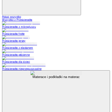
Pokaż wszystko
Wszystko z Prześcieradła
Prześcieradła z mikropluszu
Prześcieradła frotte
Prześcieradła jersey
Prześcieradła z elastanem
Prześcieradła płócienne
Prześcieradła dla dzieci
Prześcieradła nieprzepuszczalne
Materace i podkładki na materac