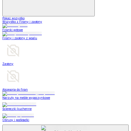
Pokaż wszystko
Wszystko z Firany i zasłony
Firanki gotowe
Firany i zasłony z woalu
Zasłony
Akcesoria do firan
Narzuty na meble wypoczynkowe
Ściereczki kuchenne
Obrusy i podkładki