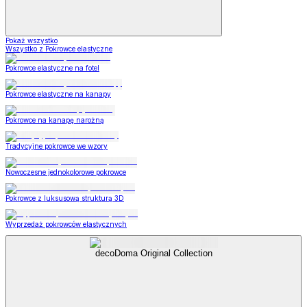
Pokaż wszystko
Wszystko z Pokrowce elastyczne
Pokrowce elastyczne na fotel
Pokrowce elastyczne na kanapy
Pokrowce na kanapę narożną
Tradycyjne pokrowce we wzory
Nowoczesne jednokolorowe pokrowce
Pokrowce z luksusową strukturą 3D
Wyprzedaż pokrowców elastycznych
decoDoma Original Collection