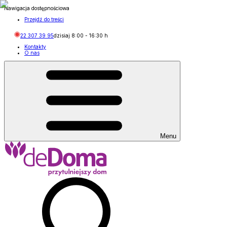
Nawigacja dostępnościowa
Przejdź do treści
22 307 39 95
dzisiaj
8:00
-
16:30
h
Kontakty
O nas
Menu