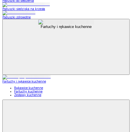
Poduszki do siedzenia
Poduszki siedziska na krzesła
Poduszki zdrowotne
Fartuchy i rękawice kuchenne
Fartuchy i rękawice kuchenne
Rękawice kuchenne
Fartuchy kuchenne
Zestawy kuchenne