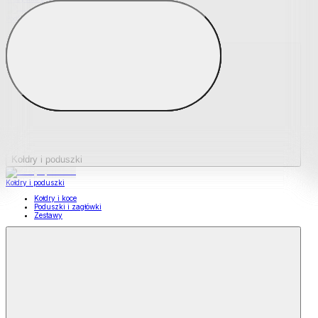
Podkładki na materace
Materace nawierzchniowe
Kołdry i poduszki
Kołdry i poduszki
Kołdry i koce
Poduszki i zagłówki
Zestawy