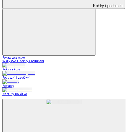
Kołdry i poduszki
Pokaż wszystko
Wszystko z Kołdry i poduszki
Kołdry i koce
Poduszki i zagłówki
Zestawy
Narzuty na łózka