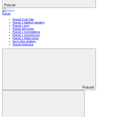
Pościel
Pościel
Pościel Dual Feel
Pościel z gładkiej bawełny
Pościel z kory
Pościel satynowa
Pościel z mikrowłókna
Pościel z mikropluszu
Pościel z fotodrukiem
Korzystne zestawy
Pościel dziecięca
Pościel