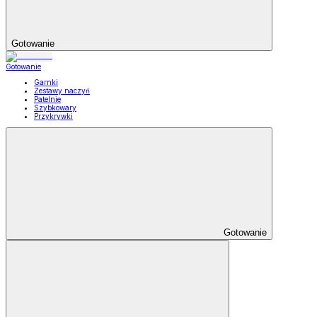
Gotowanie
Gotowanie
Garnki
Zestawy naczyń
Patelnie
Szybkowary
Przykrywki
Gotowanie