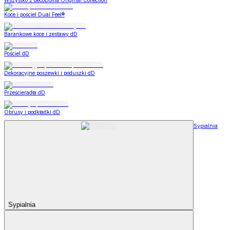
Wszystko z decoDoma Original Collection
Koce i pościel Dual Feel®
Barankowe koce i zestawy dD
Pościel dD
Dekoracyjne poszewki i poduszki dD
Prześcieradła dD
Obrusy i podkładki dD
Sypialnia
Sypialnia