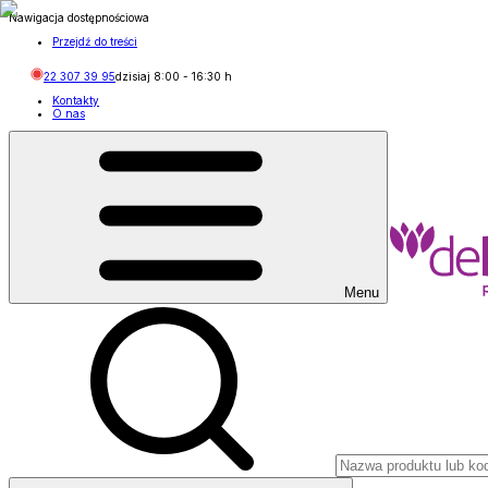
Nawigacja dostępnościowa
Przejdź do treści
22 307 39 95
dzisiaj
8:00
-
16:30
h
Kontakty
O nas
Menu