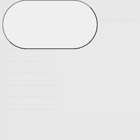
Pokrowce elastyczne
Pokaż wszystko
Wszystko z Pokrowce elastyczne
Pokrowce elastyczne na fotel
Pokrowce elastyczne na kanapy
Pokrowce na kanapę narożną
Tradycyjne pokrowce we wzory
Nowoczesne jednokolorowe pokrowce
Pokrowce z luksusową strukturą 3D
Wyprzedaż pokrowców elastycznych