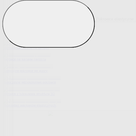
Pokrowce elastyczne
Pokaż wszystko
Wszystko z Pokrowce elastyczne
Pokrowce elastyczne na fotel
Pokrowce elastyczne na kanapy
Pokrowce na kanapę narożną
Tradycyjne pokrowce we wzory
Nowoczesne jednokolorowe pokrowce
Pokrowce z luksusową strukturą 3D
Wyprzedaż pokrowców elastycznych