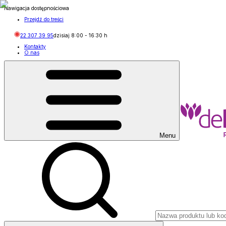
Nawigacja dostępnościowa
Przejdź do treści
22 307 39 95
dzisiaj
8:00
-
16:30
h
Kontakty
O nas
Menu