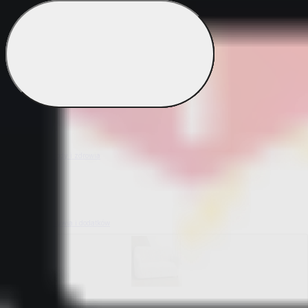
Bestsellery z ogrodu
Bestsellery z mieszkania i sprzątania
Bestsellery z urody i zdrowia
Bestsellery z obuwia i dodatków