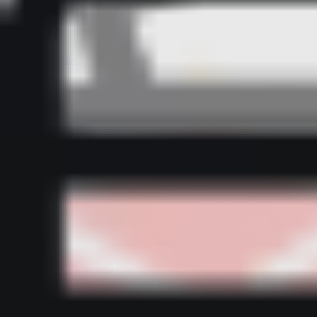
Bestsellery z sypialni
Bestsellery z tekstylii domowych
Bestsellery z wyposażenia kuchni
Bestsellery z dodatków do domu