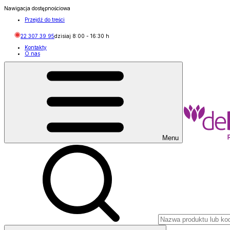
Nawigacja dostępnościowa
Przejdź do treści
22 307 39 95
dzisiaj
8:00
-
16:30
h
Kontakty
O nas
Menu