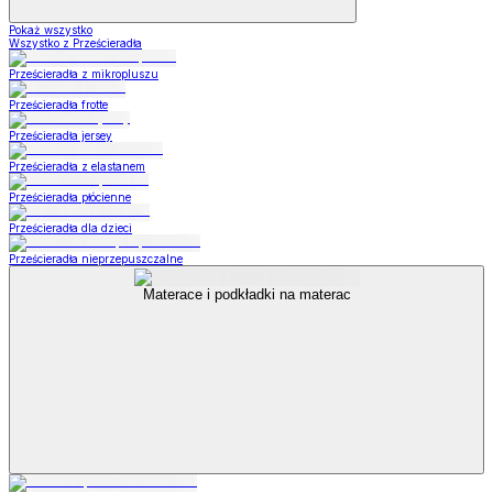
Pokaż wszystko
Wszystko z Prześcieradła
Prześcieradła z mikropluszu
Prześcieradła frotte
Prześcieradła jersey
Prześcieradła z elastanem
Prześcieradła płócienne
Prześcieradła dla dzieci
Prześcieradła nieprzepuszczalne
Materace i podkładki na materac