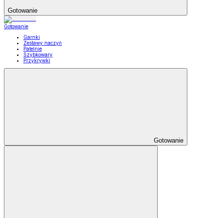
Gotowanie
Gotowanie
Garnki
Zestawy naczyń
Patelnie
Szybkowary
Przykrywki
Gotowanie