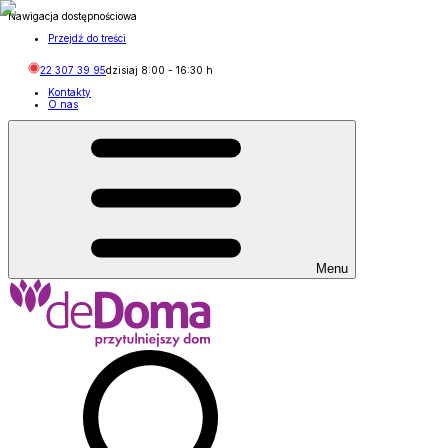
Nawigacja dostępnościowa
Przejdź do treści
22 307 39 95
dzisiaj
8:00
-
16:30
h
Kontakty
O nas
Menu