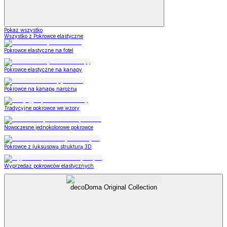
Pokaż wszystko
Wszystko z Pokrowce elastyczne
Pokrowce elastyczne na fotel
Pokrowce elastyczne na kanapy
Pokrowce na kanapę narożną
Tradycyjne pokrowce we wzory
Nowoczesne jednokolorowe pokrowce
Pokrowce z luksusową strukturą 3D
Wyprzedaż pokrowców elastycznych
decoDoma Original Collection