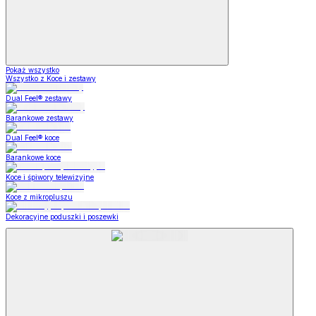
Pokaż wszystko
Wszystko z Koce i zestawy
Dual Feel® zestawy
Barankowe zestawy
Dual Feel® koce
Barankowe koce
Koce i śpiwory telewizyjne
Koce z mikropluszu
Dekoracyjne poduszki i poszewki