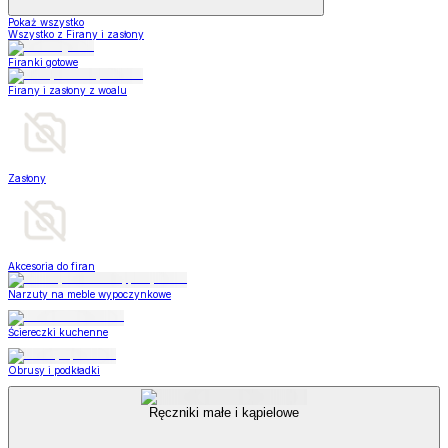
Pokaż wszystko
Wszystko z Firany i zasłony
Firanki gotowe
Firany i zasłony z woalu
Zasłony
Akcesoria do firan
Narzuty na meble wypoczynkowe
Ściereczki kuchenne
Obrusy i podkładki
Ręczniki małe i kąpielowe