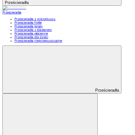
Prześcieradła
Prześcieradła
Prześcieradła z mikropluszu
Prześcieradła frotte
Prześcieradła jersey
Prześcieradła z elastanem
Prześcieradła płócienne
Prześcieradła dla dzieci
Prześcieradła nieprzepuszczalne
Prześcieradła