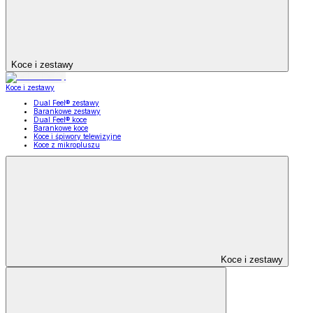
Koce i zestawy
Koce i zestawy
Dual Feel® zestawy
Barankowe zestawy
Dual Feel® koce
Barankowe koce
Koce i śpiwory telewizyjne
Koce z mikropluszu
Koce i zestawy