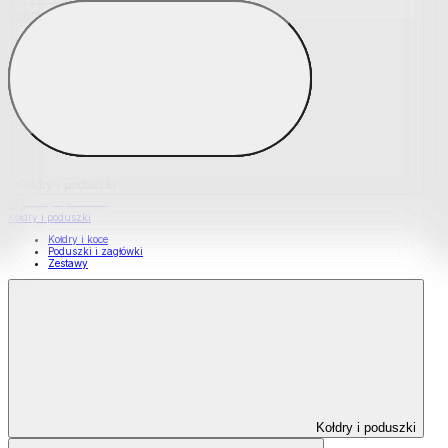
Materace nawierzchniowe
Kołdry i poduszki
Kołdry i poduszki
Kołdry i koce
Poduszki i zagłówki
Zestawy
Kołdry i poduszki