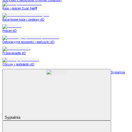
Wszystko z decoDoma Original Collection
Koce i pościel Dual Feel®
Barankowe koce i zestawy dD
Pościel dD
Dekoracyjne poszewki i poduszki dD
Prześcieradła dD
Obrusy i podkładki dD
Sypialnia
Sypialnia