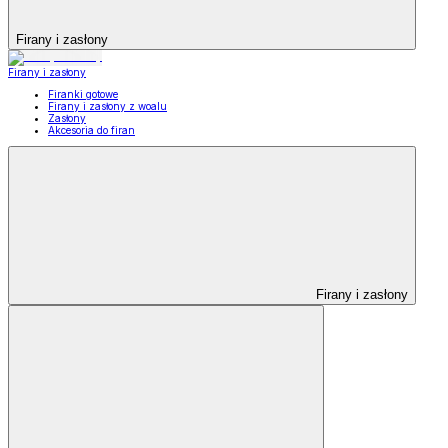
Firany i zasłony
Firany i zasłony
Firanki gotowe
Firany i zasłony z woalu
Zasłony
Akcesoria do firan
Firany i zasłony