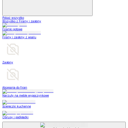
Pokaż wszystko
Wszystko z Firany i zasłony
Firanki gotowe
Firany i zasłony z woalu
Zasłony
Akcesoria do firan
Narzuty na meble wypoczynkowe
Ściereczki kuchenne
Obrusy i podkładki