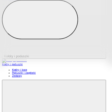
Podkładki na materace
Materace nawierzchniowe
Kołdry i poduszki
Kołdry i poduszki
Kołdry i koce
Poduszki i zagłówki
Zestawy