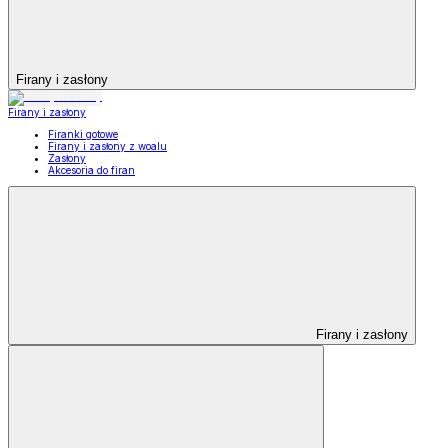
Firany i zasłony
Firany i zasłony
Firanki gotowe
Firany i zasłony z woalu
Zasłony
Akcesoria do firan
Firany i zasłony