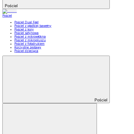
Pościel
Pościel
Pościel Dual Feel
Pościel z gładkiej bawełny
Pościel z kory
Pościel satynowa
Pościel z mikrowłókna
Pościel z mikropluszu
Pościel z fotodrukiem
Korzystne zestawy
Pościel dziecięca
Pościel