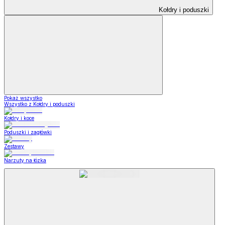
Kołdry i poduszki
Pokaż wszystko
Wszystko z Kołdry i poduszki
Kołdry i koce
Poduszki i zagłówki
Zestawy
Narzuty na łózka