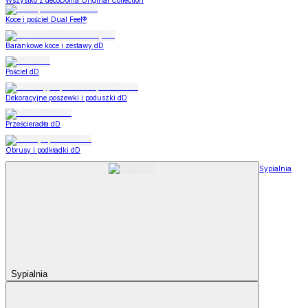
Wszystko z decoDoma Original Collection
Koce i pościel Dual Feel®
Barankowe koce i zestawy dD
Pościel dD
Dekoracyjne poszewki i poduszki dD
Prześcieradła dD
Obrusy i podkładki dD
Sypialnia
Sypialnia