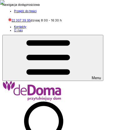
Nawigacja dostępnościowa
Przejdź do treści
22 307 39 95
dzisiaj
8:00
-
16:30
h
Kontakty
O nas
Menu