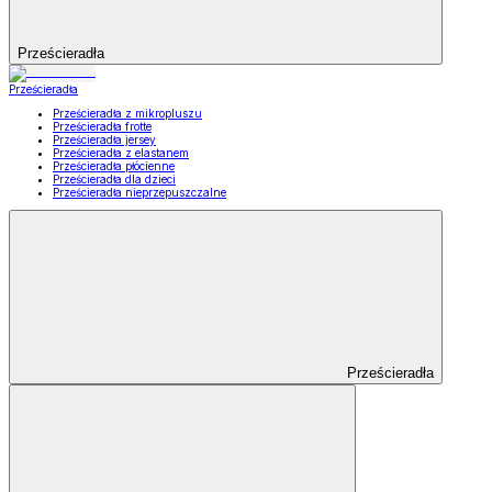
Prześcieradła
Prześcieradła
Prześcieradła z mikropluszu
Prześcieradła frotte
Prześcieradła jersey
Prześcieradła z elastanem
Prześcieradła płócienne
Prześcieradła dla dzieci
Prześcieradła nieprzepuszczalne
Prześcieradła