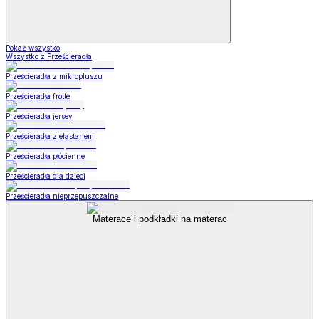
Pokaż wszystko
Wszystko z Prześcieradła
Prześcieradła z mikropluszu
Prześcieradła frotte
Prześcieradła jersey
Prześcieradła z elastanem
Prześcieradła płócienne
Prześcieradła dla dzieci
Prześcieradła nieprzepuszczalne
Materace i podkładki na materac