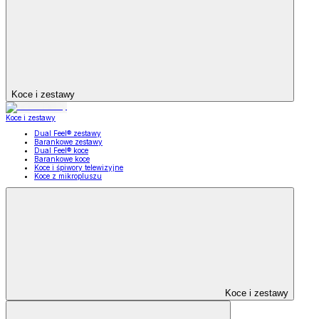
Koce i zestawy
Koce i zestawy
Dual Feel® zestawy
Barankowe zestawy
Dual Feel® koce
Barankowe koce
Koce i śpiwory telewizyjne
Koce z mikropluszu
Koce i zestawy