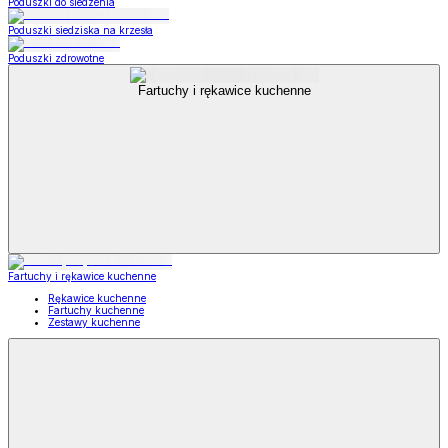
Poduszki do siedzenia
Poduszki siedziska na krzesła
Poduszki zdrowotne
Fartuchy i rękawice kuchenne
Fartuchy i rękawice kuchenne
Rękawice kuchenne
Fartuchy kuchenne
Zestawy kuchenne