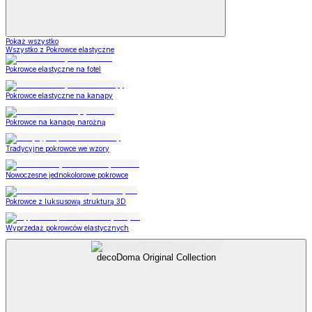
Pokaż wszystko
Wszystko z Pokrowce elastyczne
Pokrowce elastyczne na fotel
Pokrowce elastyczne na kanapy
Pokrowce na kanapę narożną
Tradycyjne pokrowce we wzory
Nowoczesne jednokolorowe pokrowce
Pokrowce z luksusową strukturą 3D
Wyprzedaż pokrowców elastycznych
decoDoma Original Collection