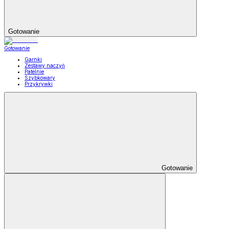
Gotowanie
Gotowanie
Garnki
Zestawy naczyń
Patelnie
Szybkowary
Przykrywki
Gotowanie