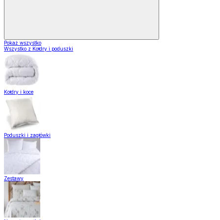
Pokaż wszystko
Wszystko z Kołdry i poduszki
Kołdry i koce
Poduszki i zagłówki
Zestawy