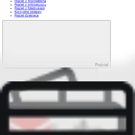
Pościel z mikrowłókna
Pościel z mikropluszu
Pościel z fotodrukiem
Korzystne zestawy
Pościel dziecięca
Pościel
Pokaż wszystko
Wszystko z Pościel