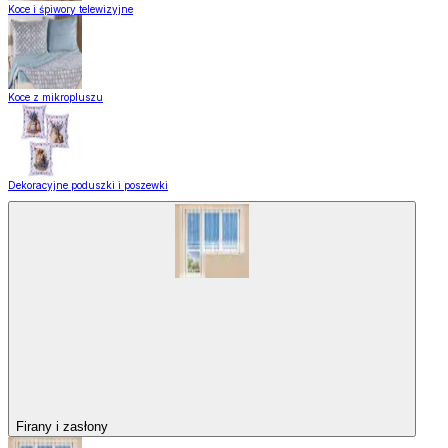
Koce i śpiwory telewizyjne
Koce z mikropluszu
Dekoracyjne poduszki i poszewki
Firany i zasłony