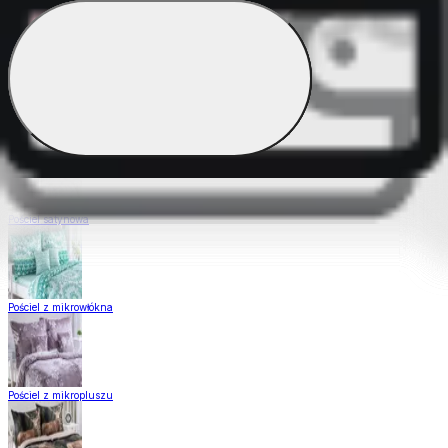
Pościel Dual Feel
Pościel z gładkiej bawełny
Pościel satynowa
Pościel z mikrowłókna
Pościel z mikropluszu