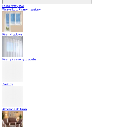
Pokaż wszystko
Wszystko z Firany i zasłony
Firanki gotowe
Firany i zasłony z woalu
Zasłony
Akcesoria do firan