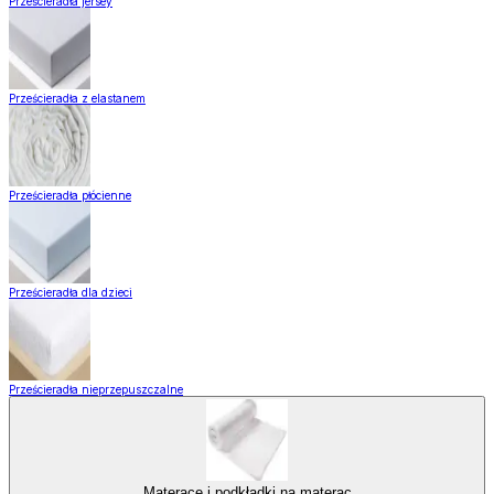
Prześcieradła jersey
Prześcieradła z elastanem
Prześcieradła płócienne
Prześcieradła dla dzieci
Prześcieradła nieprzepuszczalne
Materace i podkładki na materac