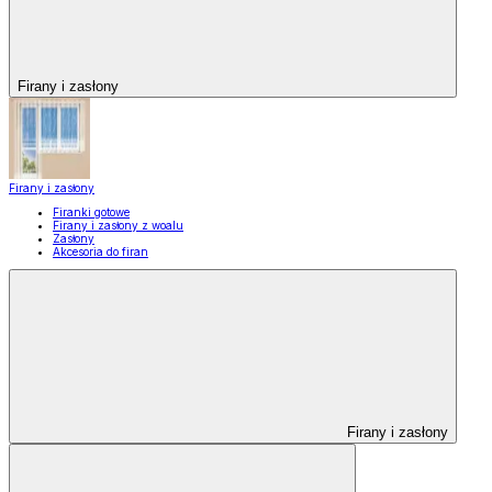
Firany i zasłony
Firany i zasłony
Firanki gotowe
Firany i zasłony z woalu
Zasłony
Akcesoria do firan
Firany i zasłony