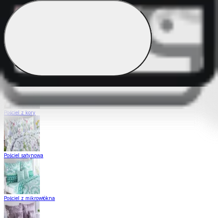
Pościel Dual Feel
Pościel z gładkiej bawełny
Pościel z kory
Pościel satynowa
Pościel z mikrowłókna