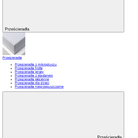
Prześcieradła
Prześcieradła
Prześcieradła z mikropluszu
Prześcieradła frotte
Prześcieradła jersey
Prześcieradła z elastanem
Prześcieradła płócienne
Prześcieradła dla dzieci
Prześcieradła nieprzepuszczalne
Prześcieradła