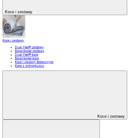
Koce i zestawy
Koce i zestawy
Dual Feel® zestawy
Barankowe zestawy
Dual Feel® koce
Barankowe koce
Koce i śpiwory telewizyjne
Koce z mikropluszu
Koce i zestawy