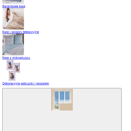
Barankowe koce
Koce i śpiwory telewizyjne
Koce z mikropluszu
Dekoracyjne poduszki i poszewki