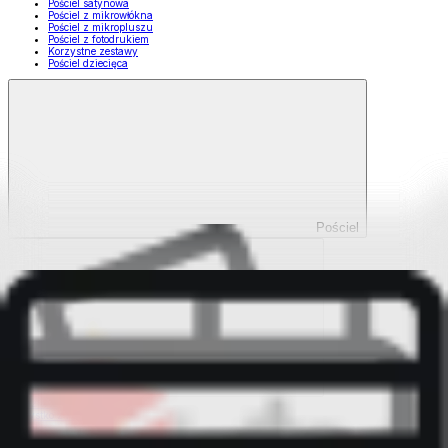
Pościel satynowa
Pościel z mikrowłókna
Pościel z mikropluszu
Pościel z fotodrukiem
Korzystne zestawy
Pościel dziecięca
Pościel
Pokaż wszystko
Wszystko z Pościel