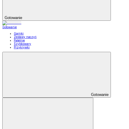
Gotowanie
Gotowanie
Garnki
Zestawy naczyń
Patelnie
Szybkowary
Przykrywki
Gotowanie