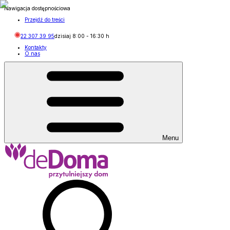
Nawigacja dostępnościowa
Przejdź do treści
22 307 39 95
dzisiaj
8:00
-
16:30
h
Kontakty
O nas
Menu