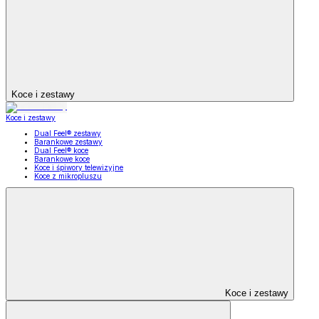
Koce i zestawy
Koce i zestawy
Dual Feel® zestawy
Barankowe zestawy
Dual Feel® koce
Barankowe koce
Koce i śpiwory telewizyjne
Koce z mikropluszu
Koce i zestawy