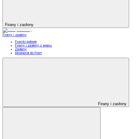
Firany i zasłony
Firany i zasłony
Firanki gotowe
Firany i zasłony z woalu
Zasłony
Akcesoria do firan
Firany i zasłony