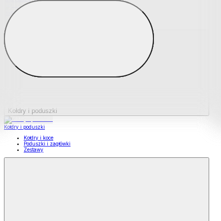
Podkładki na materace
Materace nawierzchniowe
Kołdry i poduszki
Kołdry i poduszki
Kołdry i koce
Poduszki i zagłówki
Zestawy