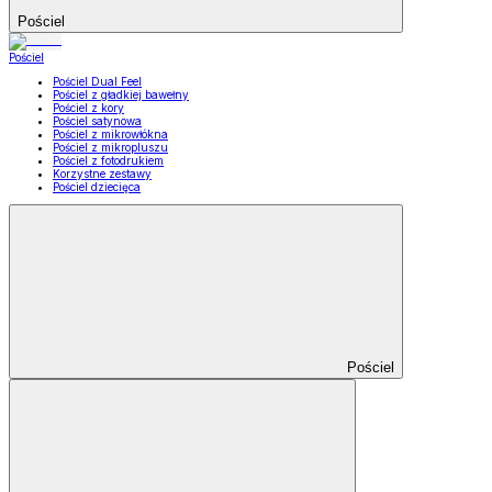
Pościel
Pościel
Pościel Dual Feel
Pościel z gładkiej bawełny
Pościel z kory
Pościel satynowa
Pościel z mikrowłókna
Pościel z mikropluszu
Pościel z fotodrukiem
Korzystne zestawy
Pościel dziecięca
Pościel