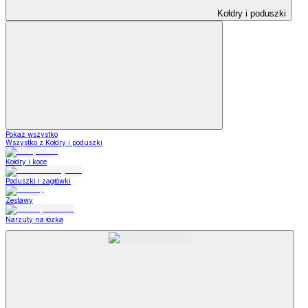
Kołdry i poduszki
Pokaż wszystko
Wszystko z Kołdry i poduszki
Kołdry i koce
Poduszki i zagłówki
Zestawy
Narzuty na łózka