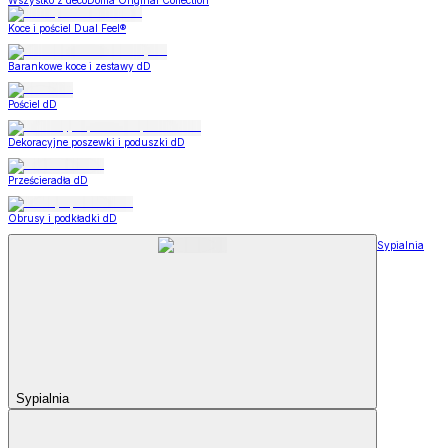
Wszystko z decoDoma Original Collection
Koce i pościel Dual Feel®
Barankowe koce i zestawy dD
Pościel dD
Dekoracyjne poszewki i poduszki dD
Prześcieradła dD
Obrusy i podkładki dD
Sypialnia
Sypialnia