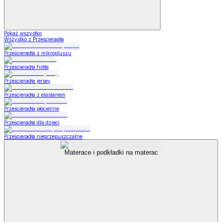
Pokaż wszystko
Wszystko z Prześcieradła
Prześcieradła z mikropluszu
Prześcieradła frotte
Prześcieradła jersey
Prześcieradła z elastanem
Prześcieradła płócienne
Prześcieradła dla dzieci
Prześcieradła nieprzepuszczalne
Materace i podkładki na materac