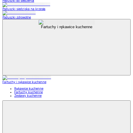
Poduszki do siedzenia
Poduszki siedziska na krzesła
Poduszki zdrowotne
Fartuchy i rękawice kuchenne
Fartuchy i rękawice kuchenne
Rękawice kuchenne
Fartuchy kuchenne
Zestawy kuchenne