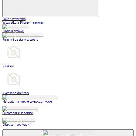
Pokaż wszystko
Wszystko z Firany i zasłony
Firanki gotowe
Firany i zasłony z woalu
Zasłony
Akcesoria do firan
Narzuty na meble wypoczynkowe
Ściereczki kuchenne
Obrusy i podkładki