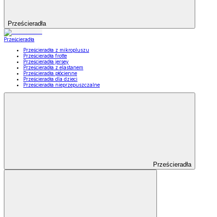
Prześcieradła
Prześcieradła
Prześcieradła z mikropluszu
Prześcieradła frotte
Prześcieradła jersey
Prześcieradła z elastanem
Prześcieradła płócienne
Prześcieradła dla dzieci
Prześcieradła nieprzepuszczalne
Prześcieradła