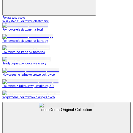
Pokaż wszystko
Wszystko z Pokrowce elastyczne
Pokrowce elastyczne na fotel
Pokrowce elastyczne na kanapy
Pokrowce na kanapę narożną
Tradycyjne pokrowce we wzory
Nowoczesne jednokolorowe pokrowce
Pokrowce z luksusową strukturą 3D
Wyprzedaż pokrowców elastycznych
decoDoma Original Collection