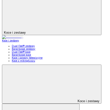
Koce i zestawy
Koce i zestawy
Dual Feel® zestawy
Barankowe zestawy
Dual Feel® koce
Barankowe koce
Koce i śpiwory telewizyjne
Koce z mikropluszu
Koce i zestawy