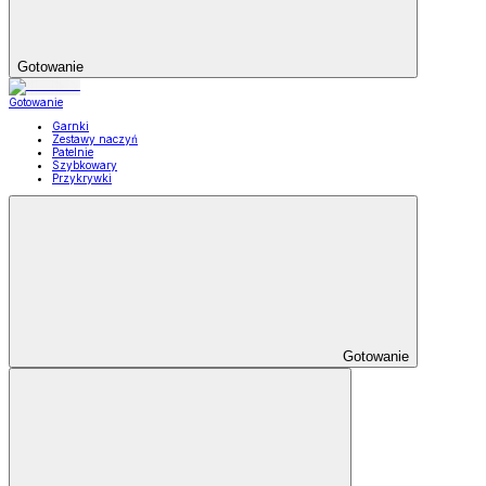
Gotowanie
Gotowanie
Garnki
Zestawy naczyń
Patelnie
Szybkowary
Przykrywki
Gotowanie