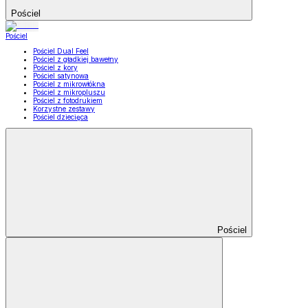
Pościel
Pościel
Pościel Dual Feel
Pościel z gładkiej bawełny
Pościel z kory
Pościel satynowa
Pościel z mikrowłókna
Pościel z mikropluszu
Pościel z fotodrukiem
Korzystne zestawy
Pościel dziecięca
Pościel