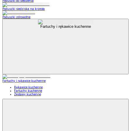
Poduszki do siedzenia
Poduszki siedziska na krzesła
Poduszki zdrowotne
Fartuchy i rękawice kuchenne
Fartuchy i rękawice kuchenne
Rękawice kuchenne
Fartuchy kuchenne
Zestawy kuchenne