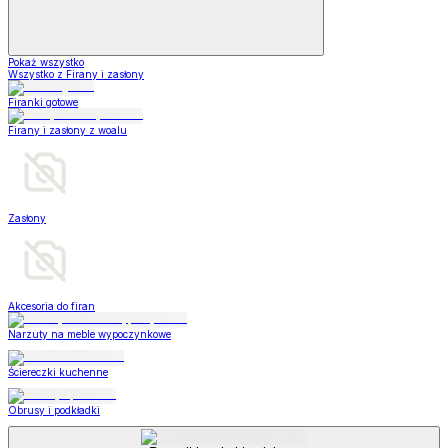
Pokaż wszystko
Wszystko z Firany i zasłony
Firanki gotowe
Firany i zasłony z woalu
Zasłony
Akcesoria do firan
Narzuty na meble wypoczynkowe
Ściereczki kuchenne
Obrusy i podkładki