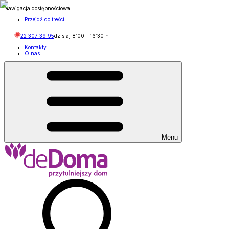
Nawigacja dostępnościowa
Przejdź do treści
22 307 39 95
dzisiaj
8:00
-
16:30
h
Kontakty
O nas
Menu