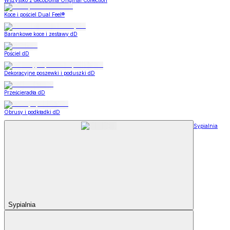
Wszystko z decoDoma Original Collection
Koce i pościel Dual Feel®
Barankowe koce i zestawy dD
Pościel dD
Dekoracyjne poszewki i poduszki dD
Prześcieradła dD
Obrusy i podkładki dD
Sypialnia
Sypialnia