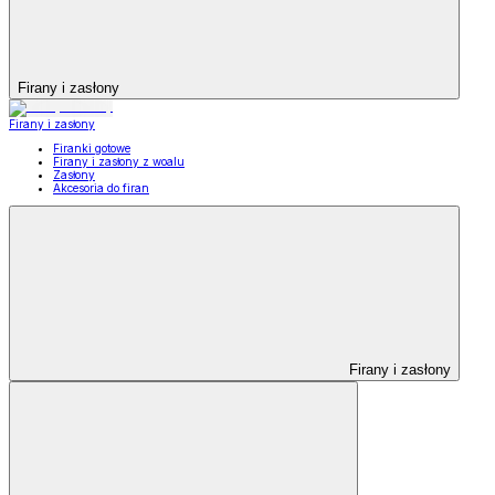
Firany i zasłony
Firany i zasłony
Firanki gotowe
Firany i zasłony z woalu
Zasłony
Akcesoria do firan
Firany i zasłony