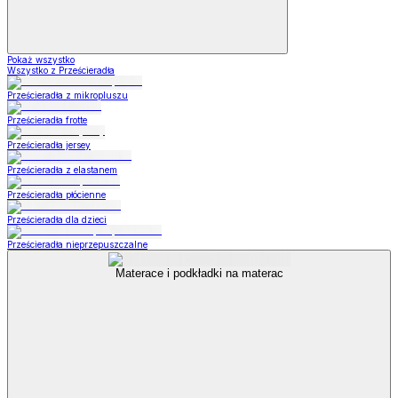
Pokaż wszystko
Wszystko z Prześcieradła
Prześcieradła z mikropluszu
Prześcieradła frotte
Prześcieradła jersey
Prześcieradła z elastanem
Prześcieradła płócienne
Prześcieradła dla dzieci
Prześcieradła nieprzepuszczalne
Materace i podkładki na materac