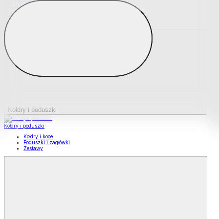
Podkładki na materace
Materace nawierzchniowe
Kołdry i poduszki
Kołdry i poduszki
Kołdry i koce
Poduszki i zagłówki
Zestawy