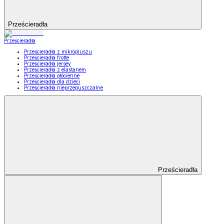
Prześcieradła
Prześcieradła
Prześcieradła z mikropluszu
Prześcieradła frotte
Prześcieradła jersey
Prześcieradła z elastanem
Prześcieradła płócienne
Prześcieradła dla dzieci
Prześcieradła nieprzepuszczalne
Prześcieradła