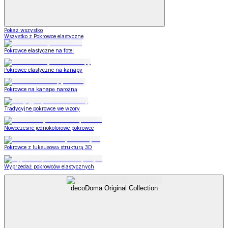
Pokaż wszystko
Wszystko z Pokrowce elastyczne
Pokrowce elastyczne na fotel
Pokrowce elastyczne na kanapy
Pokrowce na kanapę narożną
Tradycyjne pokrowce we wzory
Nowoczesne jednokolorowe pokrowce
Pokrowce z luksusową strukturą 3D
Wyprzedaż pokrowców elastycznych
decoDoma Original Collection