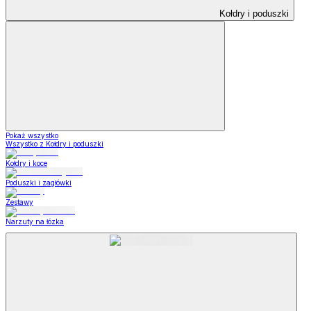
Kołdry i poduszki
Pokaż wszystko
Wszystko z Kołdry i poduszki
Kołdry i koce
Poduszki i zagłówki
Zestawy
Narzuty na łózka