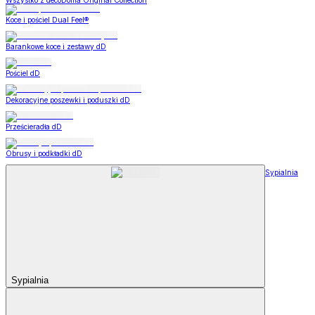
Wszystko z decoDoma Original Collection
Koce i pościel Dual Feel®
Barankowe koce i zestawy dD
Pościel dD
Dekoracyjne poszewki i poduszki dD
Prześcieradła dD
Obrusy i podkładki dD
Sypialnia
Sypialnia