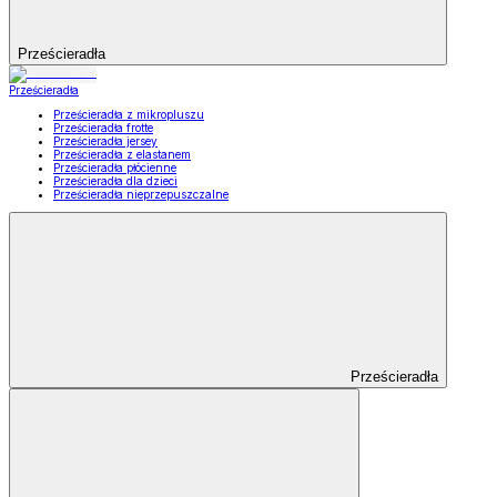
Prześcieradła
Prześcieradła
Prześcieradła z mikropluszu
Prześcieradła frotte
Prześcieradła jersey
Prześcieradła z elastanem
Prześcieradła płócienne
Prześcieradła dla dzieci
Prześcieradła nieprzepuszczalne
Prześcieradła