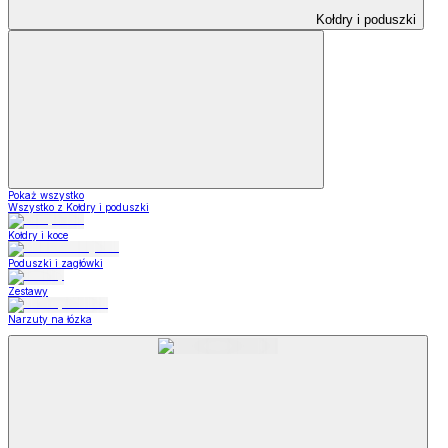
Kołdry i poduszki
Pokaż wszystko
Wszystko z Kołdry i poduszki
Kołdry i koce
Poduszki i zagłówki
Zestawy
Narzuty na łózka