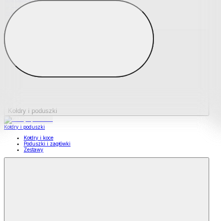
Podkładki na materace
Materace nawierzchniowe
Kołdry i poduszki
Kołdry i poduszki
Kołdry i koce
Poduszki i zagłówki
Zestawy