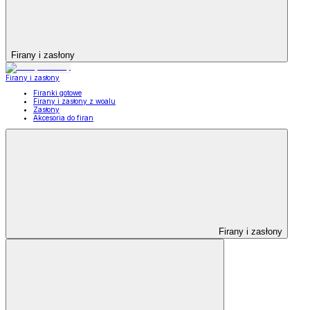
Firany i zasłony
Firany i zasłony
Firanki gotowe
Firany i zasłony z woalu
Zasłony
Akcesoria do firan
Firany i zasłony