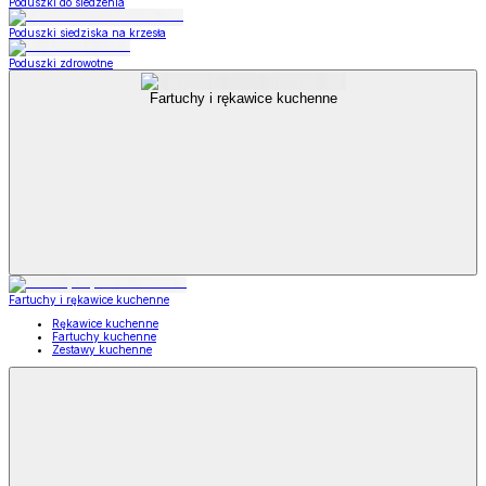
Poduszki do siedzenia
Poduszki siedziska na krzesła
Poduszki zdrowotne
Fartuchy i rękawice kuchenne
Fartuchy i rękawice kuchenne
Rękawice kuchenne
Fartuchy kuchenne
Zestawy kuchenne