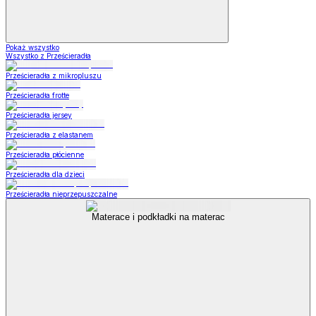
Pokaż wszystko
Wszystko z Prześcieradła
Prześcieradła z mikropluszu
Prześcieradła frotte
Prześcieradła jersey
Prześcieradła z elastanem
Prześcieradła płócienne
Prześcieradła dla dzieci
Prześcieradła nieprzepuszczalne
Materace i podkładki na materac