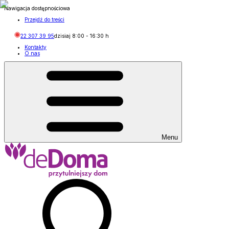
Nawigacja dostępnościowa
Przejdź do treści
22 307 39 95
dzisiaj
8:00
-
16:30
h
Kontakty
O nas
Menu