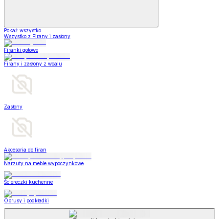
Pokaż wszystko
Wszystko z Firany i zasłony
Firanki gotowe
Firany i zasłony z woalu
Zasłony
Akcesoria do firan
Narzuty na meble wypoczynkowe
Ściereczki kuchenne
Obrusy i podkładki