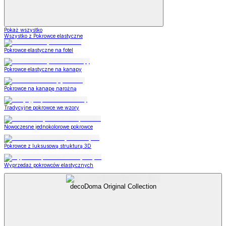
Pokaż wszystko
Wszystko z Pokrowce elastyczne
Pokrowce elastyczne na fotel
Pokrowce elastyczne na kanapy
Pokrowce na kanapę narożną
Tradycyjne pokrowce we wzory
Nowoczesne jednokolorowe pokrowce
Pokrowce z luksusową strukturą 3D
Wyprzedaż pokrowców elastycznych
decoDoma Original Collection