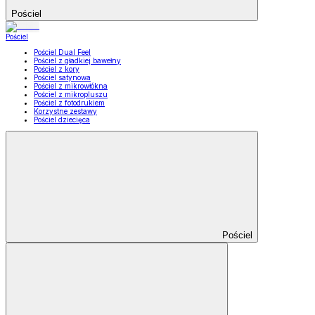
Pościel
Pościel
Pościel Dual Feel
Pościel z gładkiej bawełny
Pościel z kory
Pościel satynowa
Pościel z mikrowłókna
Pościel z mikropluszu
Pościel z fotodrukiem
Korzystne zestawy
Pościel dziecięca
Pościel