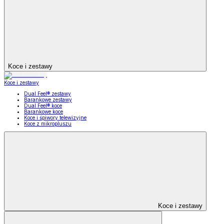
Koce i zestawy
Koce i zestawy
Dual Feel® zestawy
Barankowe zestawy
Dual Feel® koce
Barankowe koce
Koce i śpiwory telewizyjne
Koce z mikropluszu
Koce i zestawy