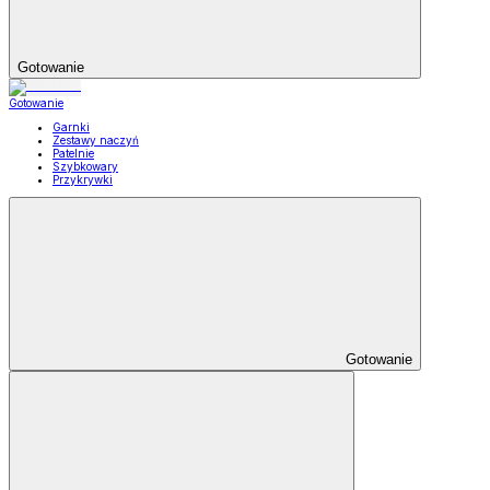
Gotowanie
Gotowanie
Garnki
Zestawy naczyń
Patelnie
Szybkowary
Przykrywki
Gotowanie