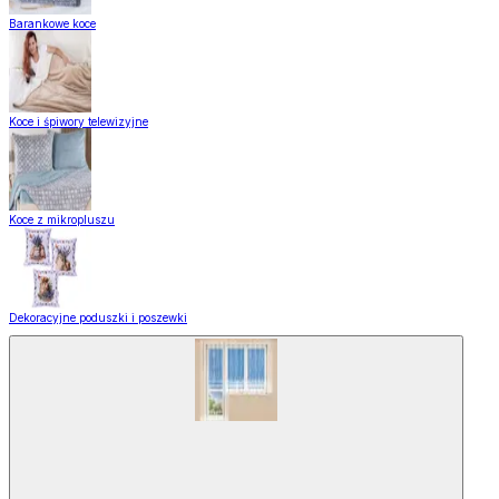
Barankowe koce
Koce i śpiwory telewizyjne
Koce z mikropluszu
Dekoracyjne poduszki i poszewki