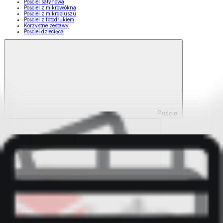
Pościel satynowa
Pościel z mikrowłókna
Pościel z mikropluszu
Pościel z fotodrukiem
Korzystne zestawy
Pościel dziecięca
Pościel
Pokaż wszystko
Wszystko z Pościel