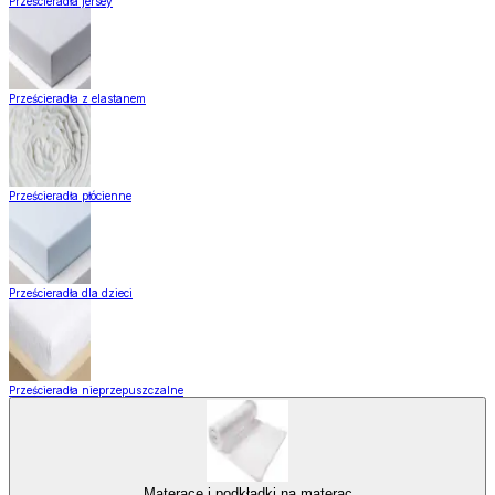
Prześcieradła jersey
Prześcieradła z elastanem
Prześcieradła płócienne
Prześcieradła dla dzieci
Prześcieradła nieprzepuszczalne
Materace i podkładki na materac