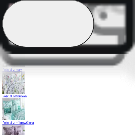
Pościel Dual Feel
Pościel z gładkiej bawełny
Pościel z kory
Pościel satynowa
Pościel z mikrowłókna