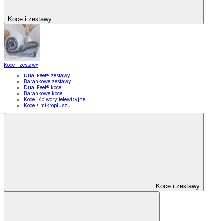
Koce i zestawy
Koce i zestawy
Dual Feel® zestawy
Barankowe zestawy
Dual Feel® koce
Barankowe koce
Koce i śpiwory telewizyjne
Koce z mikropluszu
Koce i zestawy