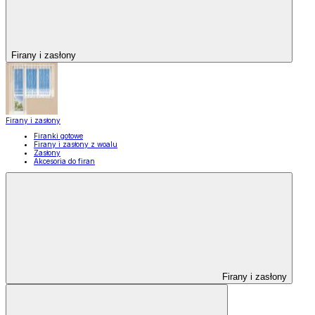
Firany i zasłony
Firany i zasłony
Firanki gotowe
Firany i zasłony z woalu
Zasłony
Akcesoria do firan
Firany i zasłony