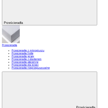
Prześcieradła
Prześcieradła
Prześcieradła z mikropluszu
Prześcieradła frotte
Prześcieradła jersey
Prześcieradła z elastanem
Prześcieradła płócienne
Prześcieradła dla dzieci
Prześcieradła nieprzepuszczalne
Prześcieradła