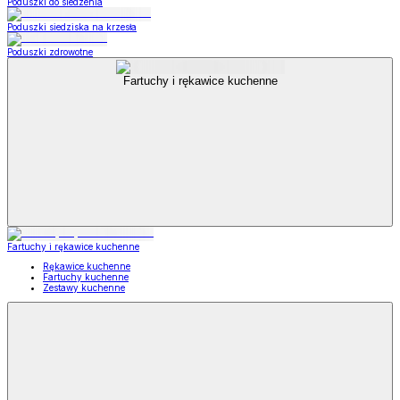
Poduszki do siedzenia
Poduszki siedziska na krzesła
Poduszki zdrowotne
Fartuchy i rękawice kuchenne
Fartuchy i rękawice kuchenne
Rękawice kuchenne
Fartuchy kuchenne
Zestawy kuchenne