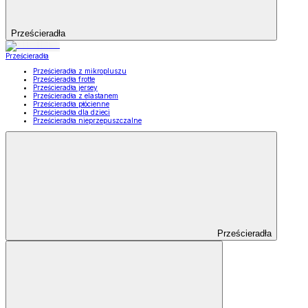
Prześcieradła
Prześcieradła
Prześcieradła z mikropluszu
Prześcieradła frotte
Prześcieradła jersey
Prześcieradła z elastanem
Prześcieradła płócienne
Prześcieradła dla dzieci
Prześcieradła nieprzepuszczalne
Prześcieradła