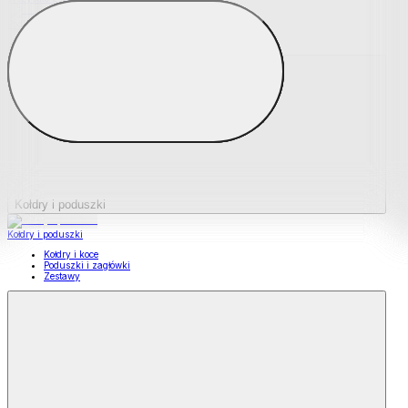
Podkładki na materace
Materace nawierzchniowe
Kołdry i poduszki
Kołdry i poduszki
Kołdry i koce
Poduszki i zagłówki
Zestawy