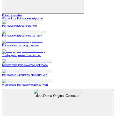
Pokaż wszystko
Wszystko z Pokrowce elastyczne
Pokrowce elastyczne na fotel
Pokrowce elastyczne na kanapy
Pokrowce na kanapę narożną
Tradycyjne pokrowce we wzory
Nowoczesne jednokolorowe pokrowce
Pokrowce z luksusową strukturą 3D
Wyprzedaż pokrowców elastycznych
decoDoma Original Collection