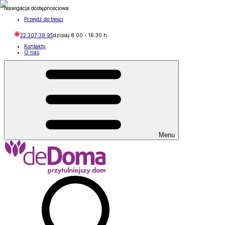
Nawigacja dostępnościowa
Przejdź do treści
22 307 39 95
dzisiaj
8:00
-
16:30
h
Kontakty
O nas
Menu