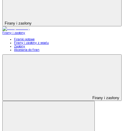
Firany i zasłony
Firany i zasłony
Firanki gotowe
Firany i zasłony z woalu
Zasłony
Akcesoria do firan
Firany i zasłony