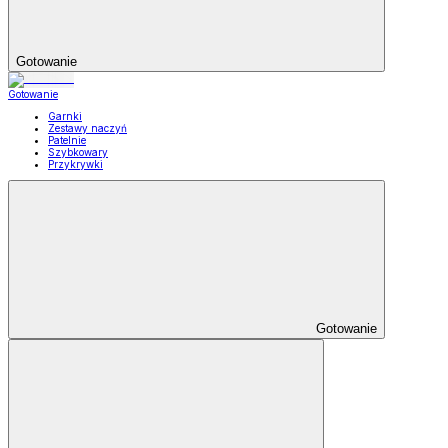
Gotowanie
Gotowanie
Garnki
Zestawy naczyń
Patelnie
Szybkowary
Przykrywki
Gotowanie