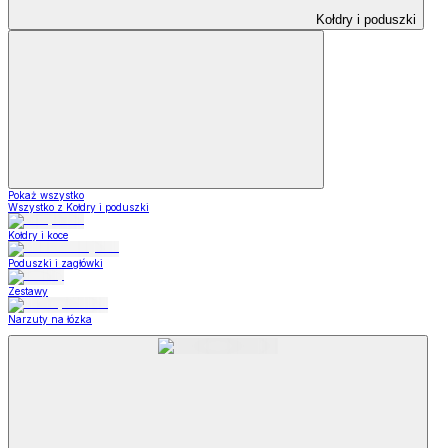
Kołdry i poduszki
Pokaż wszystko
Wszystko z Kołdry i poduszki
Kołdry i koce
Poduszki i zagłówki
Zestawy
Narzuty na łózka