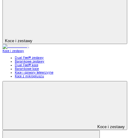
Koce i zestawy
Koce i zestawy
Dual Feel® zestawy
Barankowe zestawy
Dual Feel® koce
Barankowe koce
Koce i śpiwory telewizyjne
Koce z mikropluszu
Koce i zestawy