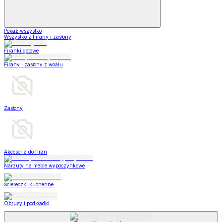
Pokaż wszystko
Wszystko z Firany i zasłony
Firanki gotowe
Firany i zasłony z woalu
Zasłony
Akcesoria do firan
Narzuty na meble wypoczynkowe
Ściereczki kuchenne
Obrusy i podkładki