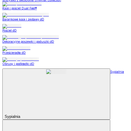
Wszystko z decoDoma Original Collection
Koce i pościel Dual Feel®
Barankowe koce i zestawy dD
Pościel dD
Dekoracyjne poszewki i poduszki dD
Prześcieradła dD
Obrusy i podkładki dD
Sypialnia
Sypialnia