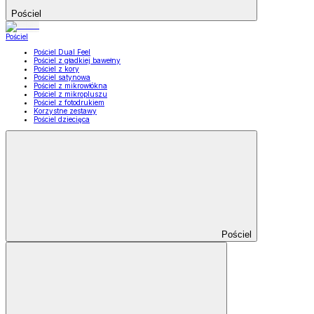
Pościel
Pościel
Pościel Dual Feel
Pościel z gładkiej bawełny
Pościel z kory
Pościel satynowa
Pościel z mikrowłókna
Pościel z mikropluszu
Pościel z fotodrukiem
Korzystne zestawy
Pościel dziecięca
Pościel