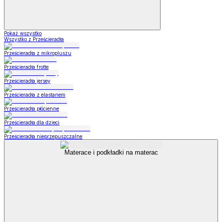
Pokaż wszystko
Wszystko z Prześcieradła
Prześcieradła z mikropluszu
Prześcieradła frotte
Prześcieradła jersey
Prześcieradła z elastanem
Prześcieradła płócienne
Prześcieradła dla dzieci
Prześcieradła nieprzepuszczalne
Materace i podkładki na materac