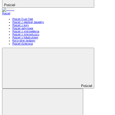
Pościel
Pościel
Pościel Dual Feel
Pościel z gładkiej bawełny
Pościel z kory
Pościel satynowa
Pościel z mikrowłókna
Pościel z mikropluszu
Pościel z fotodrukiem
Korzystne zestawy
Pościel dziecięca
Pościel