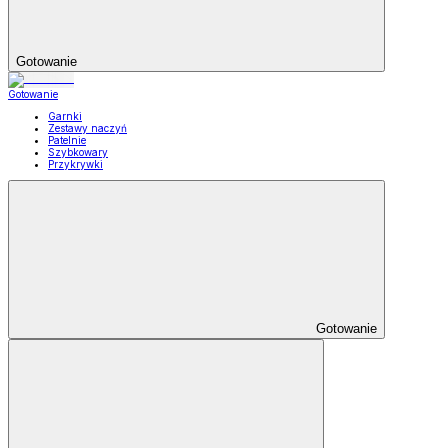
Gotowanie
Gotowanie
Garnki
Zestawy naczyń
Patelnie
Szybkowary
Przykrywki
Gotowanie