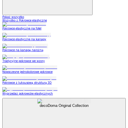
Pokaż wszystko
Wszystko z Pokrowce elastyczne
Pokrowce elastyczne na fotel
Pokrowce elastyczne na kanapy
Pokrowce na kanapę narożną
Tradycyjne pokrowce we wzory
Nowoczesne jednokolorowe pokrowce
Pokrowce z luksusową strukturą 3D
Wyprzedaż pokrowców elastycznych
decoDoma Original Collection