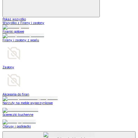
Pokaż wszystko
Wszystko z Firany i zasłony
Firanki gotowe
Firany i zasłony z woalu
Zasłony
Akcesoria do firan
Narzuty na meble wypoczynkowe
Ściereczki kuchenne
Obrusy i podkładki