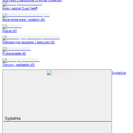
Wszystko z decoDoma Original Collection
Koce i pościel Dual Feel®
Barankowe koce i zestawy dD
Pościel dD
Dekoracyjne poszewki i poduszki dD
Prześcieradła dD
Obrusy i podkładki dD
Sypialnia
Sypialnia