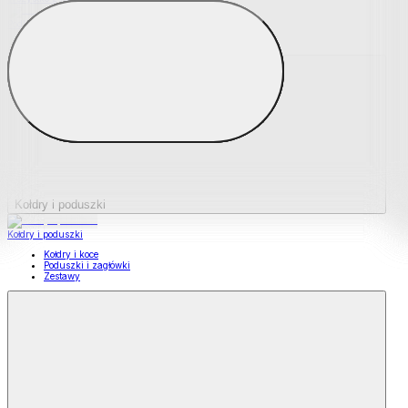
Podkładki na materace
Materace nawierzchniowe
Kołdry i poduszki
Kołdry i poduszki
Kołdry i koce
Poduszki i zagłówki
Zestawy