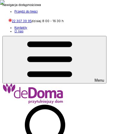
Nawigacja dostępnościowa
Przejdź do treści
22 307 39 95
dzisiaj
8:00
-
16:30
h
Kontakty
O nas
Menu