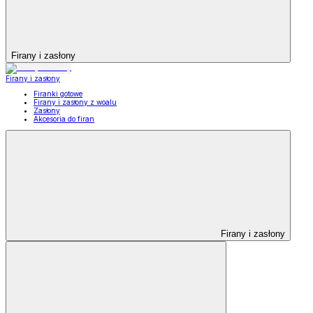
Firany i zasłony
Firany i zasłony
Firanki gotowe
Firany i zasłony z woalu
Zasłony
Akcesoria do firan
Firany i zasłony