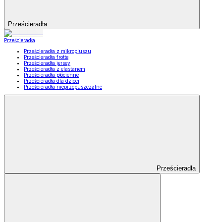
Prześcieradła
Prześcieradła
Prześcieradła z mikropluszu
Prześcieradła frotte
Prześcieradła jersey
Prześcieradła z elastanem
Prześcieradła płócienne
Prześcieradła dla dzieci
Prześcieradła nieprzepuszczalne
Prześcieradła