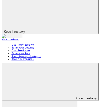
Koce i zestawy
Koce i zestawy
Dual Feel® zestawy
Barankowe zestawy
Dual Feel® koce
Barankowe koce
Koce i śpiwory telewizyjne
Koce z mikropluszu
Koce i zestawy