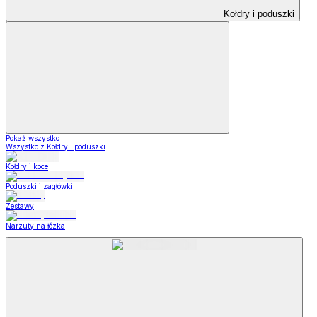
Kołdry i poduszki
Pokaż wszystko
Wszystko z Kołdry i poduszki
Kołdry i koce
Poduszki i zagłówki
Zestawy
Narzuty na łózka