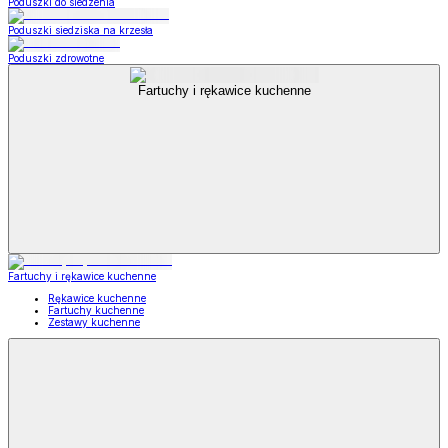
Poduszki do siedzenia
Poduszki siedziska na krzesła
Poduszki zdrowotne
Fartuchy i rękawice kuchenne
Fartuchy i rękawice kuchenne
Rękawice kuchenne
Fartuchy kuchenne
Zestawy kuchenne