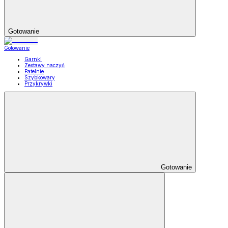
Gotowanie
Gotowanie
Garnki
Zestawy naczyń
Patelnie
Szybkowary
Przykrywki
Gotowanie