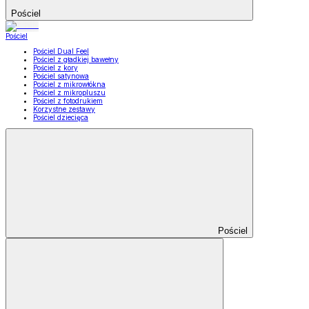
Pościel
Pościel
Pościel Dual Feel
Pościel z gładkiej bawełny
Pościel z kory
Pościel satynowa
Pościel z mikrowłókna
Pościel z mikropluszu
Pościel z fotodrukiem
Korzystne zestawy
Pościel dziecięca
Pościel