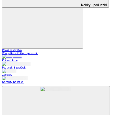
Kołdry i poduszki
Pokaż wszystko
Wszystko z Kołdry i poduszki
Kołdry i koce
Poduszki i zagłówki
Zestawy
Narzuty na łózka