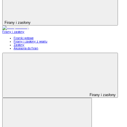
Firany i zasłony
Firany i zasłony
Firanki gotowe
Firany i zasłony z woalu
Zasłony
Akcesoria do firan
Firany i zasłony