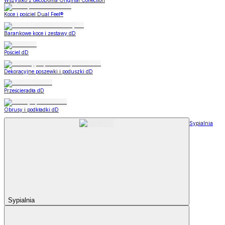
Wszystko z decoDoma Original Collection
Koce i pościel Dual Feel®
Barankowe koce i zestawy dD
Pościel dD
Dekoracyjne poszewki i poduszki dD
Prześcieradła dD
Obrusy i podkładki dD
Sypialnia
Sypialnia