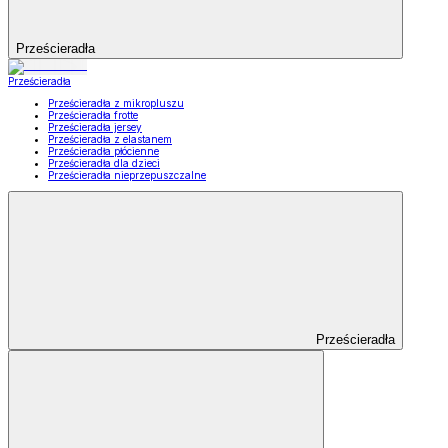
Prześcieradła
Prześcieradła
Prześcieradła z mikropluszu
Prześcieradła frotte
Prześcieradła jersey
Prześcieradła z elastanem
Prześcieradła płócienne
Prześcieradła dla dzieci
Prześcieradła nieprzepuszczalne
Prześcieradła