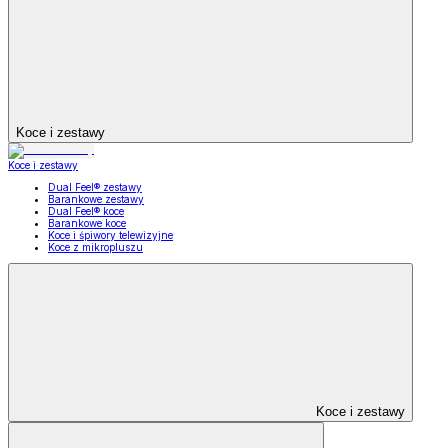
Koce i zestawy
Koce i zestawy
Dual Feel® zestawy
Barankowe zestawy
Dual Feel® koce
Barankowe koce
Koce i śpiwory telewizyjne
Koce z mikropluszu
Koce i zestawy