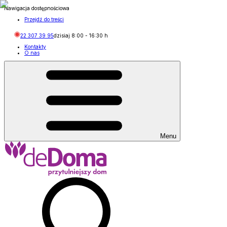
Nawigacja dostępnościowa
Przejdź do treści
22 307 39 95
dzisiaj
8:00
-
16:30
h
Kontakty
O nas
Menu