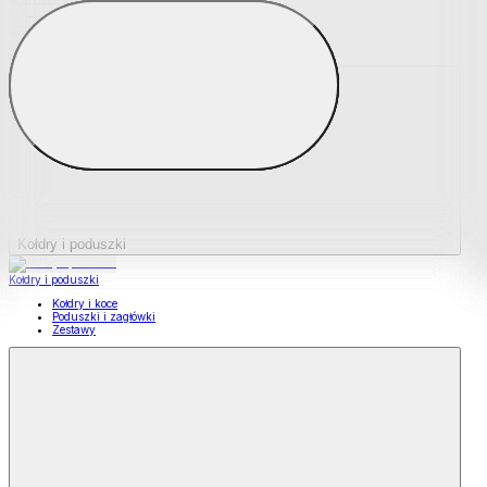
Podkładki na materace
Materace nawierzchniowe
Kołdry i poduszki
Kołdry i poduszki
Kołdry i koce
Poduszki i zagłówki
Zestawy