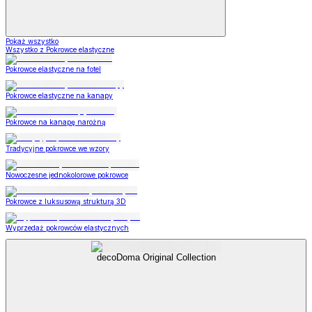
Pokaż wszystko
Wszystko z Pokrowce elastyczne
Pokrowce elastyczne na fotel
Pokrowce elastyczne na kanapy
Pokrowce na kanapę narożną
Tradycyjne pokrowce we wzory
Nowoczesne jednokolorowe pokrowce
Pokrowce z luksusową strukturą 3D
Wyprzedaż pokrowców elastycznych
decoDoma Original Collection