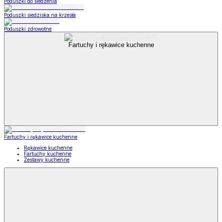
Poduszki do siedzenia
Poduszki siedziska na krzesła
Poduszki zdrowotne
Fartuchy i rękawice kuchenne
Fartuchy i rękawice kuchenne
Rękawice kuchenne
Fartuchy kuchenne
Zestawy kuchenne