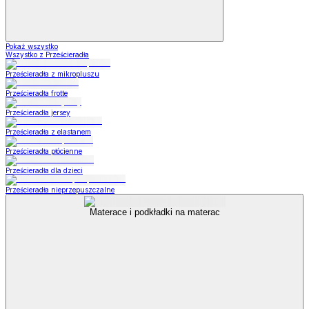
Pokaż wszystko
Wszystko z Prześcieradła
Prześcieradła z mikropluszu
Prześcieradła frotte
Prześcieradła jersey
Prześcieradła z elastanem
Prześcieradła płócienne
Prześcieradła dla dzieci
Prześcieradła nieprzepuszczalne
Materace i podkładki na materac