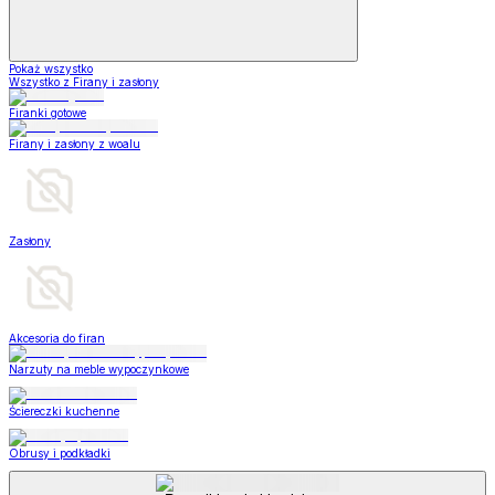
Pokaż wszystko
Wszystko z Firany i zasłony
Firanki gotowe
Firany i zasłony z woalu
Zasłony
Akcesoria do firan
Narzuty na meble wypoczynkowe
Ściereczki kuchenne
Obrusy i podkładki