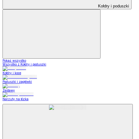
Kołdry i poduszki
Pokaż wszystko
Wszystko z Kołdry i poduszki
Kołdry i koce
Poduszki i zagłówki
Zestawy
Narzuty na łózka