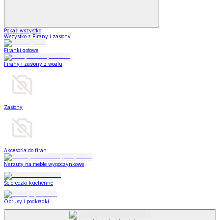
Pokaż wszystko
Wszystko z Firany i zasłony
Firanki gotowe
Firany i zasłony z woalu
Zasłony
Akcesoria do firan
Narzuty na meble wypoczynkowe
Ściereczki kuchenne
Obrusy i podkładki