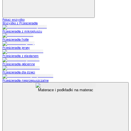
Pokaż wszystko
Wszystko z Prześcieradła
Prześcieradła z mikropluszu
Prześcieradła frotte
Prześcieradła jersey
Prześcieradła z elastanem
Prześcieradła płócienne
Prześcieradła dla dzieci
Prześcieradła nieprzepuszczalne
Materace i podkładki na materac