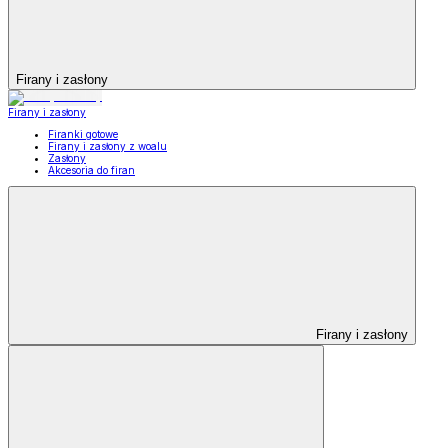
Firany i zasłony
Firany i zasłony
Firanki gotowe
Firany i zasłony z woalu
Zasłony
Akcesoria do firan
Firany i zasłony