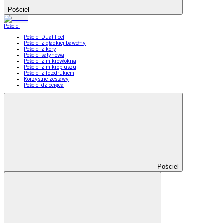
Pościel
Pościel
Pościel Dual Feel
Pościel z gładkiej bawełny
Pościel z kory
Pościel satynowa
Pościel z mikrowłókna
Pościel z mikropluszu
Pościel z fotodrukiem
Korzystne zestawy
Pościel dziecięca
Pościel