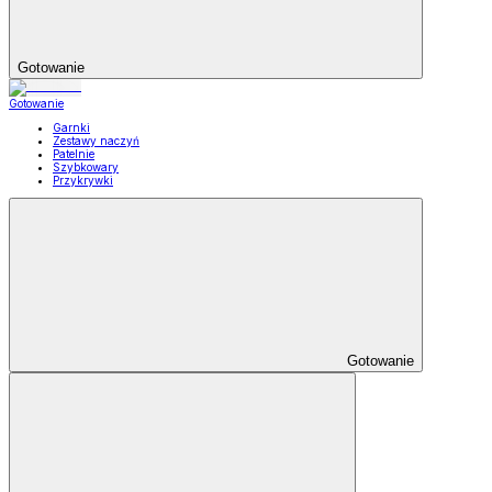
Gotowanie
Gotowanie
Garnki
Zestawy naczyń
Patelnie
Szybkowary
Przykrywki
Gotowanie