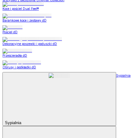
Wszystko z decoDoma Original Collection
Koce i pościel Dual Feel®
Barankowe koce i zestawy dD
Pościel dD
Dekoracyjne poszewki i poduszki dD
Prześcieradła dD
Obrusy i podkładki dD
Sypialnia
Sypialnia