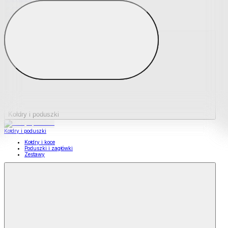
Podkładki na materace
Materace nawierzchniowe
Kołdry i poduszki
Kołdry i poduszki
Kołdry i koce
Poduszki i zagłówki
Zestawy