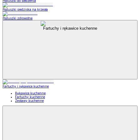
Poduszki do siedzenia
Poduszki siedziska na krzesła
Poduszki zdrowotne
Fartuchy i rękawice kuchenne
Fartuchy i rękawice kuchenne
Rękawice kuchenne
Fartuchy kuchenne
Zestawy kuchenne