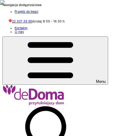
Nawigacja dostępnościowa
Przejdź do treści
22 307 39 95
dzisiaj
8:00
-
16:30
h
Kontakty
O nas
Menu