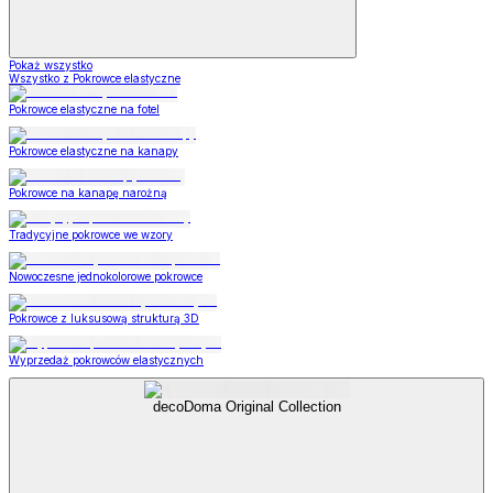
Pokaż wszystko
Wszystko z Pokrowce elastyczne
Pokrowce elastyczne na fotel
Pokrowce elastyczne na kanapy
Pokrowce na kanapę narożną
Tradycyjne pokrowce we wzory
Nowoczesne jednokolorowe pokrowce
Pokrowce z luksusową strukturą 3D
Wyprzedaż pokrowców elastycznych
decoDoma Original Collection