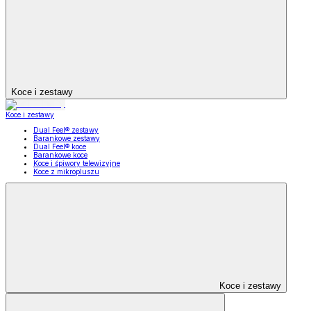
Koce i zestawy
Koce i zestawy
Dual Feel® zestawy
Barankowe zestawy
Dual Feel® koce
Barankowe koce
Koce i śpiwory telewizyjne
Koce z mikropluszu
Koce i zestawy