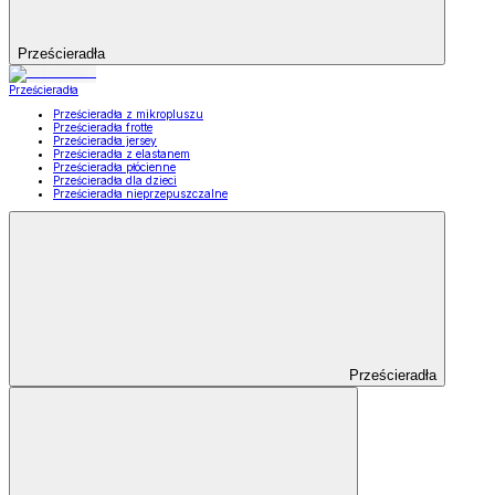
Prześcieradła
Prześcieradła
Prześcieradła z mikropluszu
Prześcieradła frotte
Prześcieradła jersey
Prześcieradła z elastanem
Prześcieradła płócienne
Prześcieradła dla dzieci
Prześcieradła nieprzepuszczalne
Prześcieradła